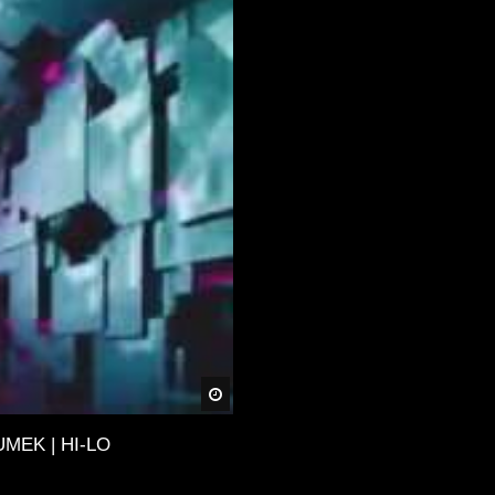
Später
UMEK | HI-LO