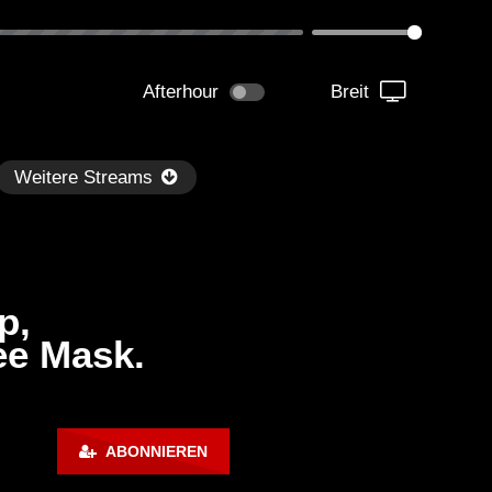
Afterhour
Breit
Weitere Streams
p,
ee Mask.
Später
1:13:45
59:58
chno & House DJ Set ‘n Mix ‹|›
NEUSCHWANSTEIN⁺ᴮᵉᵃᵗˢ 
ABONNIEREN
heimer WinterClub: ›Es waren
Set immerse 2 magic sen
nte Menschen da‹ ‹|› DJ
SCHIE_MAN | House, Tec