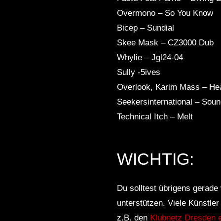
Overmono – So You Know
Bicep – Sundial
Skee Mask – CZ3000 Dub
Whylie – Jgl24-04
Sully -5ives
Overlook, Karim Mass – He
Seekersinternational – Sou
Technical Itch – Melt
WICHTIG:
Du solltest übrigens gerade 
unterstützen. Viele Künstle
z.B. den
Klubnetz Dresden e