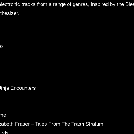
electronic tracks from a range of genres, inspired by the Ble
Kunst und Musik
S
thesizer.
no
inja Encounters
ime
izabeth Fraser – Tales From The Trash Stratum
irds