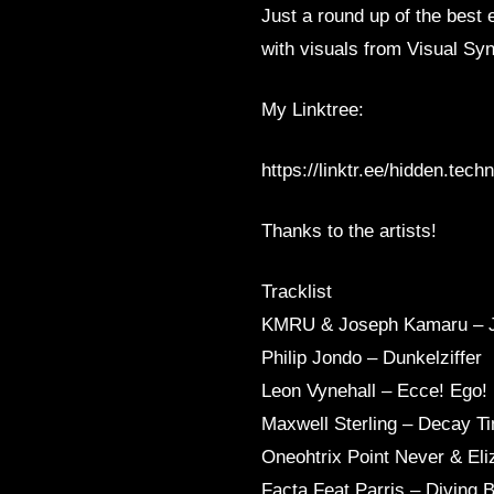
Just a round up of the best 
HI-LO
with visuals from Visual Syn
My Linktree:
https://linktr.ee/hidden.tech
Thanks to the artists!
Tracklist
KMRU & Joseph Kamaru – J
Philip Jondo – Dunkelziffer
Leon Vynehall – Ecce! Ego!
Maxwell Sterling – Decay T
Oneohtrix Point Never & El
Facta Feat Parris – Diving B