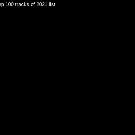
ep 100 tracks of 2021 list
CHIE_MAN
Melodic MIX