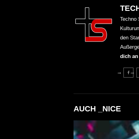
TEC
Techno 
Kulturu
den Sta
Außerge
dich an
AUCH _NICE