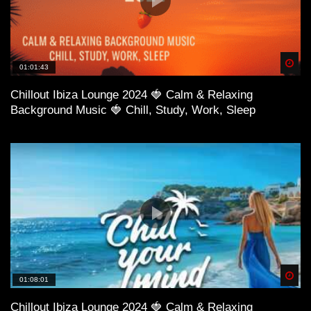
Spä
01:01:43
Chillout Ibiza Lounge 2024 🍓 Calm & Relaxing
Background Music 🍓 Chill, Study, Work, Sleep
Spä
01:08:01
Chillout Ibiza Lounge 2024 🍓 Calm & Relaxing