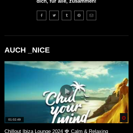
dich, für alle, zusammen!
AUCH _NICE
Spä
01:02:49
Chillout Ibiza Lounge 2024 🍓 Calm & Relaxing