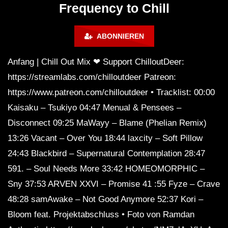
Calm & Relaxing Background
Frequency to Chill
Music 🍓 Chill, Study, Work,
Sleep
ABONNIEREN
Anfang | Chill Out Mix ❤ Support ChilloutDeer:
https://streamlabs.com/chilloutdeer Patreon:
https://www.patreon.com/chilloutdeer • Tracklist: 00:00
Kaisaku – Tsukiyo 04:47 Menual & Pensees –
Disconnect 09:25 MaWayy – Blame (Phelian Remix)
13:26 Vacant – Over You 18:44 laxcity – Soft Pillow
24:43 Blackbird – Supernatural Contemplation 28:47
591. – Soul Needs More 33:42 HOMEOMORPHIC –
Sny 37:53 ARVEN XXVI – Promise 41 :55 Fyze – Crave
48:28 samAwake – Not Good Anymore 52:37 Kori –
Bloom feat. Projektabschluss • Foto von Ramdan