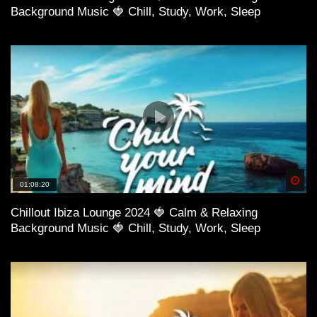
Background Music 🍓 Chill, Study, Work, Sleep
Spä
01:08:20
Chillout Ibiza Lounge 2024 🍓 Calm & Relaxing
Background Music 🍓 Chill, Study, Work, Sleep