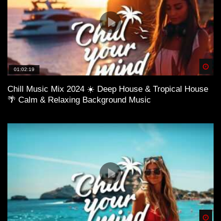
Spä
01:02:19
Chill Music Mix 2024 ☀️ Deep House & Tropical House
🌴 Calm & Relaxing Background Music
Spä