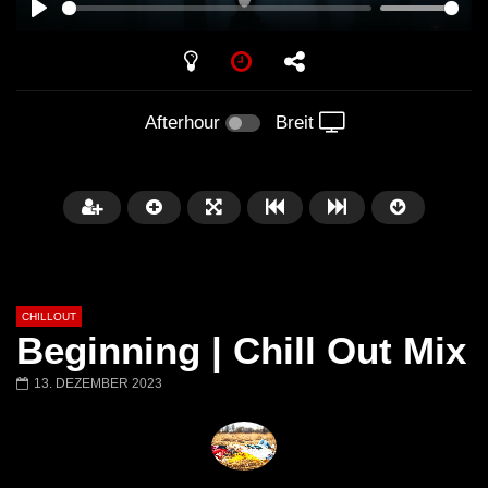
PLAY
Afterhour
Breit
CHILLOUT
Beginning | Chill Out Mix
13. DEZEMBER 2023
Später
01:02:49
Chillout Ibiza Lounge 2024 🍓
Lust. – Runaway