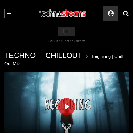
🏳️‍🌈
2 APPs für Techno Streams
TECHNO
CHILLOUT
Beginning | Chill
Out Mix
PLAY