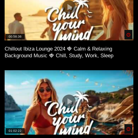
Spä
00:58:36
Chillout Ibiza Lounge 2024 🍓 Calm & Relaxing
Background Music 🍓 Chill, Study, Work, Sleep
Spä
01:02:22