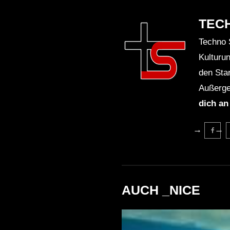
TEC
Techno 
Kulturu
den Sta
Außerge
dich an
AUCH _NICE