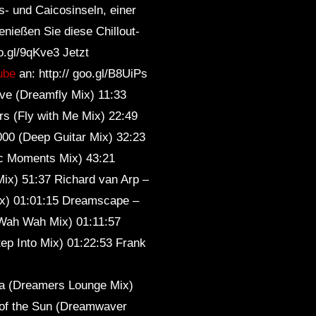
- und Caicosinseln, einer
eep
Sleep
enießen Sie diese Chillout-
o.gl/9qKve3 Jetzt
ube
an: http:// goo.gl/B8UiPs
ove (Dreamfly Mix) 11:33
s (Fly with Me Mix) 22:49
000 (Deep Guitar Mix) 32:23
ic Moments Mix) 43:21
Mix) 51:37 Richard van Arp –
Mix) 01:01:15 Dreamscape –
Wah Wah Mix) 01:11:57
tep Into Mix) 01:22:53 Frank
la (Dreamers Lounge Mix)
 of the Sun (Dreamwaver