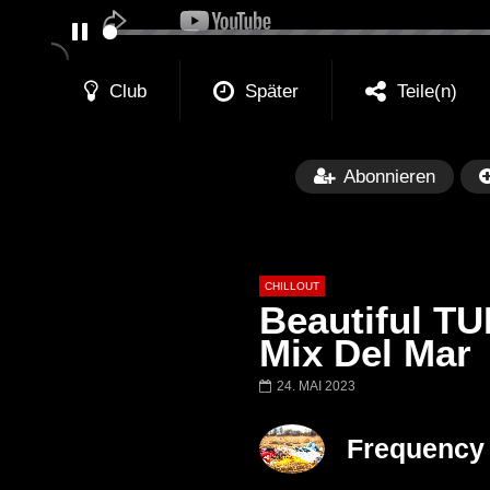
PAUSE
Club
Später
Teile(n)
Abonnieren
CHILLOUT
Beautiful T
Mix Del Mar
24. MAI 2023
Später
01:02:49
Chillout Ibiza Lounge 2024 🍓
Lust. – Runaway
Frequency 
Calm & Relaxing Background
Music 🍓 Chill, Study, Work,