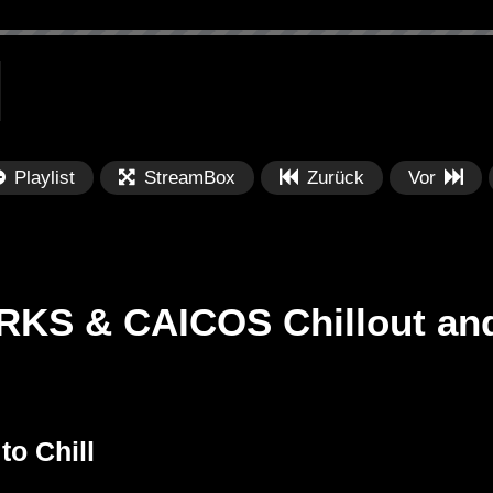
Playlist
StreamBox
Zurück
Vor
URKS & CAICOS Chillout an
Später
Später
0
Boeuv, joegarratt – Beauty in You
Ch
to Chill
Ca
Mu