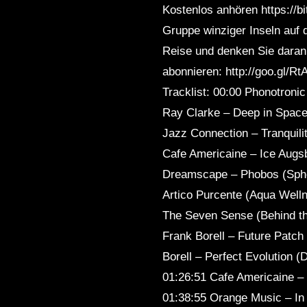
Kostenlos anhören https://b
Sleep
Gruppe winziger Inseln auf d
Reise und denken Sie daran,
abonnieren: http://goo.gl/R
Tracklist: 00:00 Phonotroni
Ray Clarke – Deep in Space
Jazz Connection – Tranquili
Cafe Americaine – Ice Augs
Dreamscape – Phobos (Spheri
Artico Purcente (Aqua Well
The Seven Sense (Behind t
Frank Borell – Future Patch 
Borell – Perfect Evolution (D
01:26:51 Cafe Americaine –
01:38:55 Orange Music – In