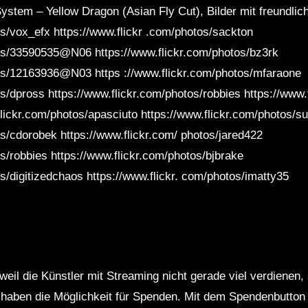
ystem – Yellow Dragon (Asian Fly Cut), Bilder mit freundli
os/vox_efx https://www.flickr .com/photos/sackton
tos/33590535@N06 https://www.flickr.com/photos/bz3rk
tos/12163936@N03 https ://www.flickr.com/photos/mfaraone
s/dpross https://www.flickr.com/photos/robbies https://www.
flickr.com/photos/apasciuto https://www.flickr.com/photos
os/cdorobek https://www.flickr.com/ photos/jared422
s/robbies https://www.flickr.com/photos/bjbrake
s/digitizedchaos https://www.flickr. com/photos/imatty35
weil die Künstler mit Streaming nicht gerade viel verdienen,
r haben die Möglichkeit für Spenden. Mit dem Spendenbutton