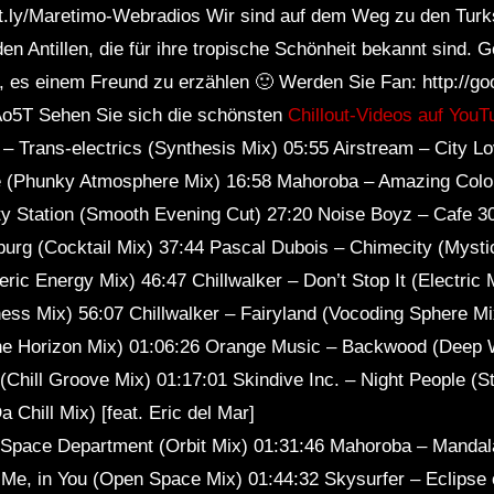
it.ly/Maretimo-Webradios Wir sind auf dem Weg zu den Turks
Sl
en Antillen, die für ihre tropische Schönheit bekannt sind. G
 es einem Freund zu erzählen 🙂 Werden Sie Fan: http://go
tAo5T Sehen Sie sich die schönsten
Chillout-Videos auf YouT
c – Trans-electrics (Synthesis Mix) 05:55 Airstream – City L
 (Phunky Atmosphere Mix) 16:58 Mahoroba – Amazing Color
ty Station (Smooth Evening Cut) 27:20 Noise Boyz – Cafe 3
burg (Cocktail Mix) 37:44 Pascal Dubois – Chimecity (Myst
c Energy Mix) 46:47 Chillwalker – Don’t Stop It (Electric 
ness Mix) 56:07 Chillwalker – Fairyland (Vocoding Sphere 
he Horizon Mix) 01:06:26 Orange Music – Backwood (Deep 
(Chill Groove Mix) 01:17:01 Skindive Inc. – Night People (S
a Chill Mix) [feat. Eric del Mar]
 Space Department (Orbit Mix) 01:31:46 Mahoroba – Manda
 Me, in You (Open Space Mix) 01:44:32 Skysurfer – Eclipse