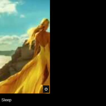
Später
, Sleep