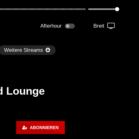
Afterhour
Breit
Weitere Streams
d Lounge
Später
1:07:24
illout Ibiza Lounge 2024 🍓
Chillout Ibiza Lounge 202
ABONNIEREN
lm & Relaxing Background
Calm & Relaxing Backgr
sic 🍓 Chill, Study, Work,
Music 🍓 Chill, Study, Wo