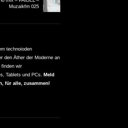
no mix – FAIDEL –
Muzaikfm 025
dem technoioden
ber den Äther der Moderne an
finden wir
s, Tablets und PCs.
Meld
ch, für alle, zusammen!