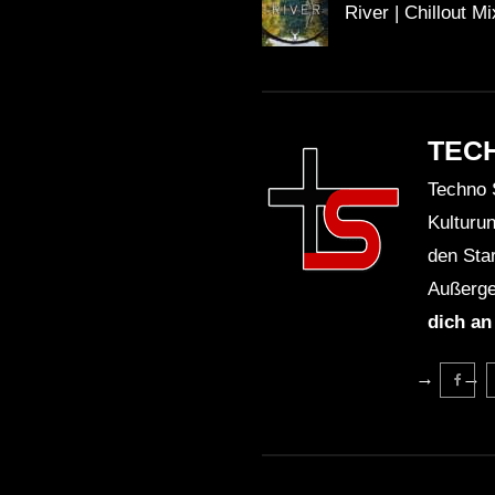
River | Chillout Mi
TEC
Techno 
Kulturu
den Sta
Außerge
dich an