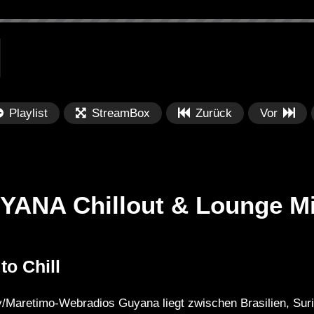
Playlist
StreamBox
Zurück
Vor
UYANA Chillout & Lounge Mi
Später
Später
0
to Chill
Boeuv, joegarratt – Beauty in You
Ch
Ca
.ly/Maretimo-Webradios Guyana liegt zwischen Brasilien, Su
Mu