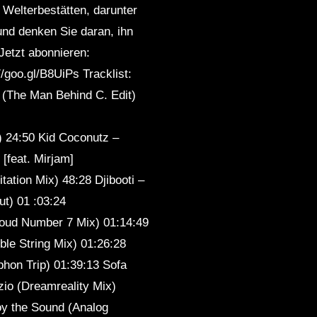
 Welterbestätten, darunter
eep
Sleep
und denken Sie daran, ihn
Jetzt abonnieren:
//goo.gl/B8UiPs Tracklist:
 (The Man Behind C. Edit)
) 24:50 Kid Coconutz –
feat. Mirjam]
ation Mix) 48:28 Djibooti –
t) 01 :03:24
oud Number 7 Mix) 01:14:49
le String Mix) 01:26:28
phon Trip) 01:39:13 Sofa
zio (Dreamreality Mix)
oy the Sound (Analog