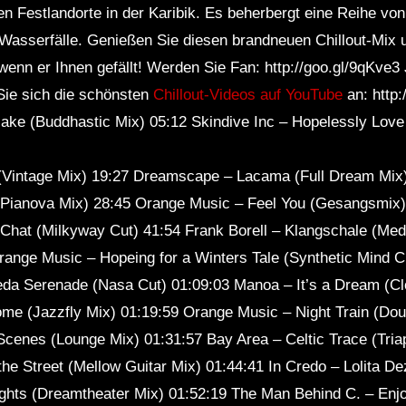
en Festlandorte in der Karibik. Es beherbergt eine Reihe von
Sl
Wasserfälle. Genießen Sie diesen brandneuen Chillout-Mix 
wenn er Ihnen gefällt! Werden Sie Fan: http://goo.gl/9qKve3 
Sie sich die schönsten
Chillout-Videos auf YouTube
an: http:
lake (Buddhastic Mix) 05:12 Skindive Inc – Hopelessly Love
 (Vintage Mix) 19:27 Dreamscape – Lacama (Full Dream Mix
ianova Mix) 28:45 Orange Music – Feel You (Gesangsmix) [
 Chat (Milkyway Cut) 41:54 Frank Borell – Klangschale (Medit
ange Music – Hopeing for a Winters Tale (Synthetic Mind Cu
a Serenade (Nasa Cut) 01:09:03 Manoa – It’s a Dream (Cl
me (Jazzfly Mix) 01:19:59 Orange Music – Night Train (Doub
cenes (Lounge Mix) 01:31:57 Bay Area – Celtic Trace (Tria
he Street (Mellow Guitar Mix) 01:44:41 In Credo – Lolita De
ghts (Dreamtheater Mix) 01:52:19 The Man Behind C. – Enj