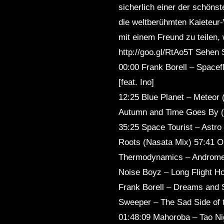
sicherlich einer der schönst
Sleep
die weltberühmten Kaieteur-
mit einem Freund zu teilen, 
http://goo.gl/RtAo5T Sehen 
00:00 Frank Borell – Spacef
[feat. Ino]
12:25 Blue Planet – Meteor
Autumn and Time Goes By (P
35:25 Space Tourist – Astro
Roots (Nasata Mix) 57:41 Or
Thermodynamics – Andromed
Noise Boyz – Long Flight Ho
Frank Borell – Dreams and S
Sweeper – The Sad Side of t
01:48:09 Mahoroba – Tao Ni