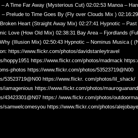
c – A Time Far Away (Mysterious Cut) 02:02:53 Manoa – Har
– Prelude to Time Goes By (Fly over Clouds Mix ) 02:16:29
 Broken Heart (Straight Away Mix) 02:27:41 Hypnotic – Past
ic Love (How Old Mix) 02:38:31 Bay Area – Fjordlands (Ful
 Why (Illusion Mix) 02:50:43 Hypnotic – Nominus Musica ( (
n: https://www.flickr.com/photos/davidstanleytravel
os/hoppy1951 https://www.flickr.com/photos/madmack https:
toms-photos https://www.flickr.com/photos/53523719@N00
os/53523719@N00 https://www.flickr. com/photos/lil_shack/
os/iamagenious https://www.flickr.com/photos/mauroguanand
tos/43423301@N07 https:/ /www.flickr.com/photos/outdoorma
tos/samwelcomesyou https://www.flickr.com/photos/alejobaye