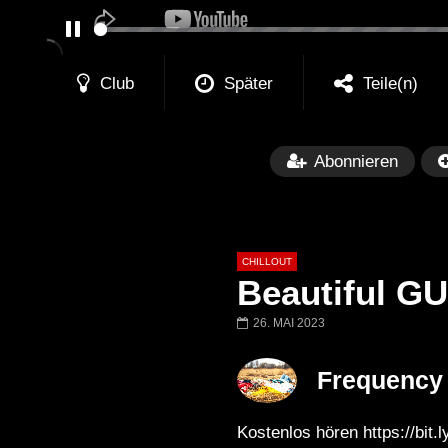
PAUSE
Club
Später
Teile(n)
Abonnieren
CHILLOUT
Beautiful G
26. MAI 2023
Später
01:02:49
Frequency 
Chillout Ibiza Lounge 2024 🍓
Lust. – Runaway
Calm & Relaxing Background
Kostenlos hören https://bit
Music 🍓 Chill, Study, Work,