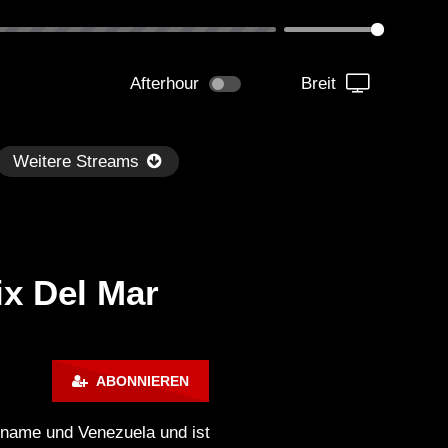
Afterhour
Breit
Weitere Streams
x Del Mar
Später
1:07:24
ABONNIEREN
illout Ibiza Lounge 2024 🍓
Chillout Ibiza Lounge 202
lm & Relaxing Background
Calm & Relaxing Backgr
riname und Venezuela und ist
sic 🍓 Chill, Study, Work,
Music 🍓 Chill, Study, Wo