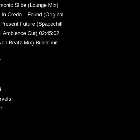
monic Slide (Lounge Mix)
 In Credo – Found (Original
 Present Future (Spacechill
l Ambience Cut) 02:45:02
Non Beatz Mix) Bilder mit
/
i
rvels
r