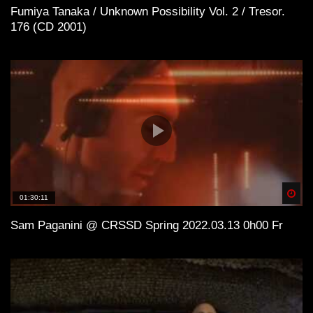
Fumiya Tanaka / Unknown Possibility Vol. 2 / Tresor.
176 (CD 2001)
Spä
01:30:11
Sam Paganini @ CRSSD Spring 2022.03.13 0h00 Fr