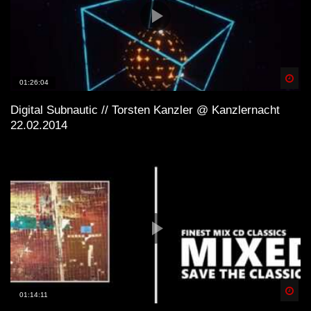
Spä
01:26:04
Digital Subnautic // Torsten Kanzler @ Kanzlernacht
22.02.2014
Spä
01:14:11