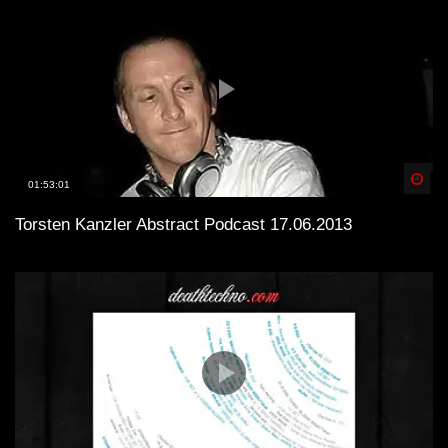
Spä
01:53:01
Torsten Kanzler Abstract Podcast 17.06.2013