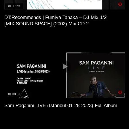
Spä
01:17:55
DT:Recommends | Fumiya Tanaka – DJ Mix 1/2
[MIX.SOUND.SPACE] (2002) Mix CD 2
Spä
01:33:36
Sam Paganini LIVE (Istanbul 01-28-2023) Full Album