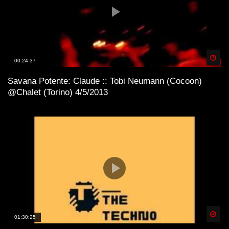
Spä
00:24:37
Savana Potente: Claude :: Tobi Neumann (Cocoon)
@Chalet (Torino) 4/5/2013
Spä
01:30:25