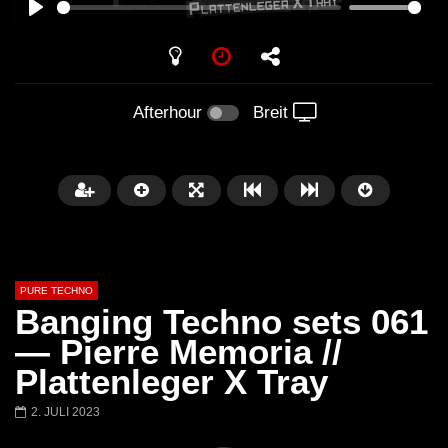
PLAY
Afterhour
Breit
PURE TECHNO
Banging Techno sets 061
— Pierre Memoria //
Plattenleger X Tray
Später
01:31:35
01:53:01
2. JULI 2023
Miss Djax – Cherry Moon –
Torsten Kanzler Abst