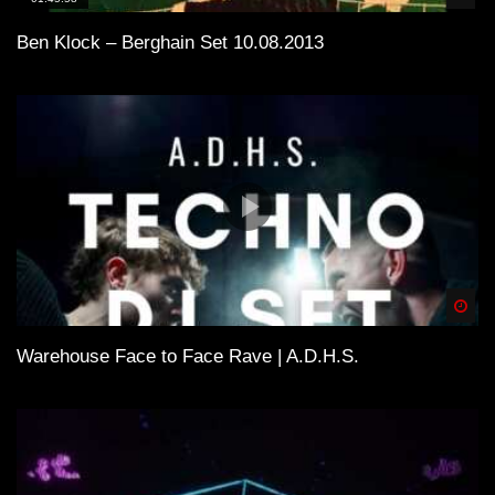
Ben Klock – Berghain Set 10.08.2013
Spä
Warehouse Face to Face Rave | A.D.H.S.