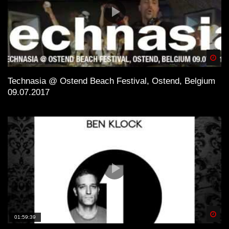
Spä
Technasia @ Ostend Beach Festival, Ostend, Belgium
09.07.2017
Spä
01:59:39