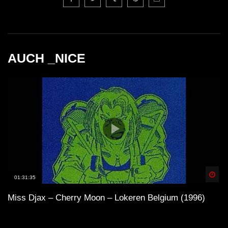
AUCH _NICE
Spä
01:31:35
Miss Djax – Cherry Moon – Lokeren Belgium (1996)