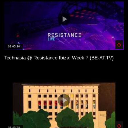
Spä
01:05:30
Technasia @ Resistance Ibiza: Week 7 (BE-AT.TV)
Spä
01:45:58