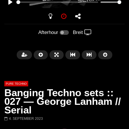
PLAY
Afterhour
Breit
PURE TECHNO
Banging Techno sets ::
027 — George Lanham //
Serial
Später
01:31:35
01:53:01
4. SEPTEMBER 2023
Miss Djax – Cherry Moon –
Torsten Kanzler Abst