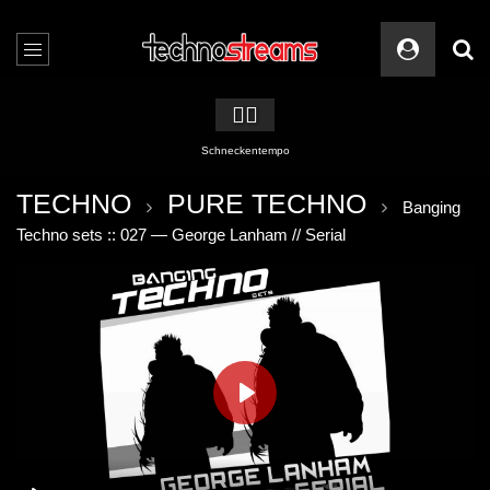
🏳️‍🌈
Schneckentempo
TECHNO
PURE TECHNO
Banging
Techno sets :: 027 — George Lanham // Serial
PLAY