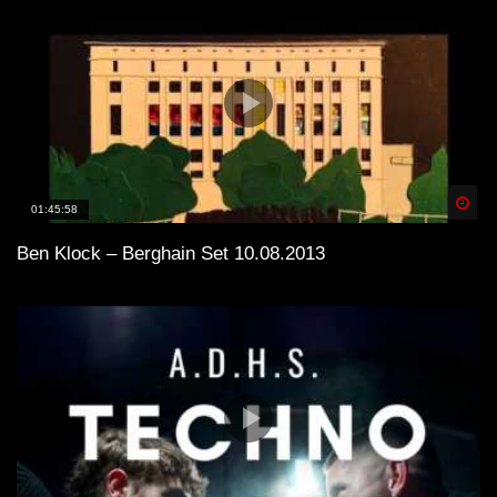
Spä
01:45:58
Ben Klock – Berghain Set 10.08.2013