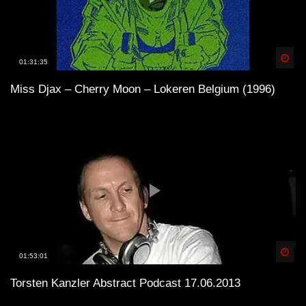
Spä
01:31:35
Miss Djax – Cherry Moon – Lokeren Belgium (1996)
Spä
01:53:01
Torsten Kanzler Abstract Podcast 17.06.2013