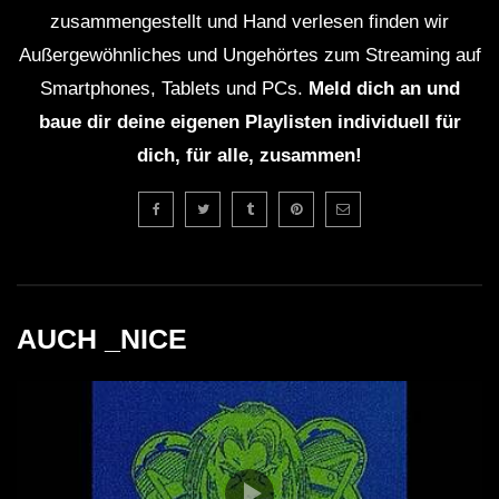
15. Niereich vs Hackler & Kuch – Trans Lunar Injection
zusammengestellt und Hand verlesen finden wir
(Michael Schwarz Remix)
Außergewöhnliches und Ungehörtes zum Streaming auf
Smartphones, Tablets und PCs.
Meld dich an und
16. Philipp Kipphan – Blind (Yan Cook Remix)
baue dir deine eigenen Playlisten individuell für
dich, für alle, zusammen!
17. Tex-Rec feat. Dugong – Cry baby Cry, but time will
not change anything
Facebook::
http://www.facebook.com/serial25?ref=ts
AUCH _NICE
Soundcloud:: SERIAL