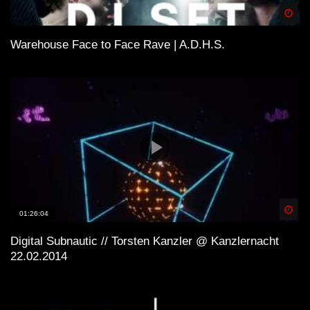
Spä
Warehouse Face to Face Rave | A.D.H.S.
Spä
01:26:04
Digital Subnautic // Torsten Kanzler @ Kanzlernacht
22.02.2014