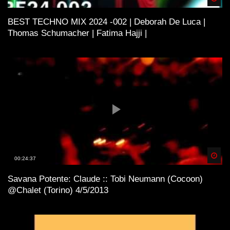
BEST TECHNO MIX 2024 -002 | Deborah De Luca |
Thomas Schumacher | Fatima Hajji |
Spä
00:24:37
Savana Potente: Claude :: Tobi Neumann (Cocoon)
@Chalet (Torino) 4/5/2013