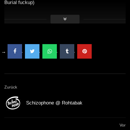
Burial fuckup)
2. Reeko and Gennaro Le Fos – The Gravedigger.. His
Bitch 3
3. 2Loud – The Machinist (Darpa Remix)
4. Matt Busse & Unofficial – creep vision
5. Klinika – We Fuck Your Brain
Zurück
6. Oleg Mass – Glitter (Urbano Remix)
Schizophone @ Rohtabak
7. Virgil Enzinger & Submerge – Black Blade (Mike
Humphries Remix)
Vor