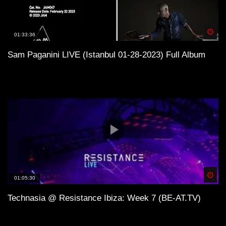
unterstützen. Definitiv solltest Du Auftritte besuchen
und wenn Du einen Plattespieler hast, kaufe die besten
Spä
01:33:36
Tracks auf Vinyl!
Sam Paganini LIVE (Istanbul 01-28-2023) Full Album
Spä
01:05:30
Technasia @ Resistance Ibiza: Week 7 (BE-AT.TV)