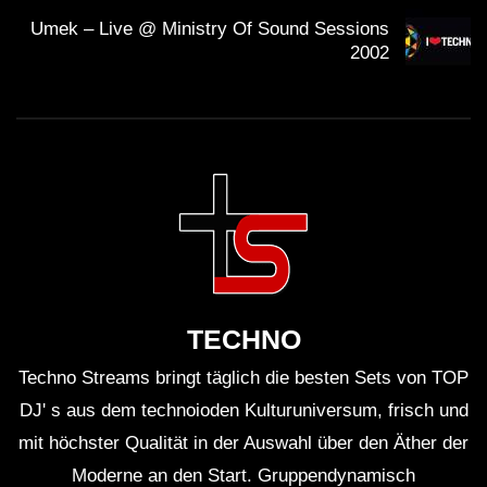
8. 2Loud – Styx
Umek – Live @ Ministry Of Sound Sessions
2002
9. Static Sense – Cracked Floor (MicRoCheep & Mollo
Remix)
10. Brian Burger – Judgment Day (part 1)
11. Hackler & Kuch & Niereic – Tllive Mix
12. Chris Hope & Andre Walter – Tattoo (GO!DIVA
remix)
TECHNO
13. Mark Morris – Spoken Word (A Paul Remix)
Techno Streams bringt täglich die besten Sets von TOP
DJ' s aus dem technoioden Kulturuniversum, frisch und
14. Forest People – Mammon
mit höchster Qualität in der Auswahl über den Äther der
Moderne an den Start. Gruppendynamisch