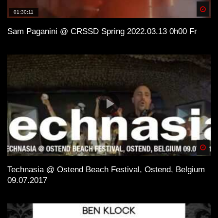
Spä
01:30:11
Sam Paganini @ CRSSD Spring 2022.03.13 0h00 Fr
Spä
Technasia @ Ostend Beach Festival, Ostend, Belgium
09.07.2017