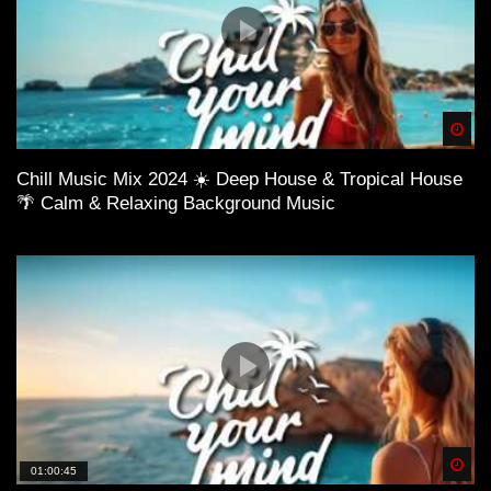
Spä
Chill Music Mix 2024 ☀️ Deep House & Tropical House
🌴 Calm & Relaxing Background Music
Spä
01:00:45