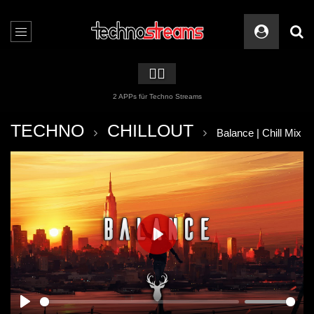
🏳️‍🌈
2 APPs für Techno Streams
TECHNO
CHILLOUT
Balance | Chill Mix
PLAY