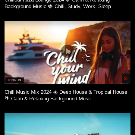
Background Music 🍓 Chill, Study, Work, Sleep
Spä
01:02:19
Chill Music Mix 2024 ☀️ Deep House & Tropical House
🌴 Calm & Relaxing Background Music