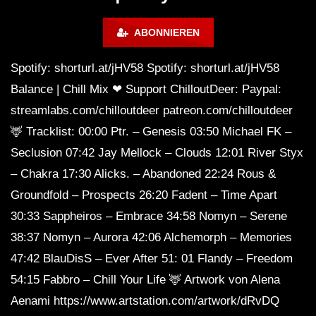
Music 🍓 Chill, Study, Work,
Sleep
ABONNIEREN
Spotify: shorturl.at/jHV58 Spotify: shorturl.at/jHV58
Balance | Chill Mix ❤ Support ChilloutDeer: Paypal:
streamlabs.com/chilloutdeer patreon.com/chilloutdeer
🦌 Tracklist: 00:00 Ptr. – Genesis 03:50 Michael FK –
Seclusion 07:42 Jay Mellock – Clouds 12:01 River Styx
– Chakra 17:30 Alicks. – Abandoned 22:24 Rous &
Groundfold – Prospects 26:20 Fadent – ​​Time Apart
30:33 Sappheiros – Embrace 34:58 Nomyn – Serene
38:37 Nomyn – Aurora 42:06 Alchemorph – Memories
47:42 BlauDisS – Ever After 51: 01 Flandy – Freedom
54:15 Fabbro – Chill Your Life 🦌 Artwork von Alena
Aenami https://www.artstation.com/artwork/dRvDQ