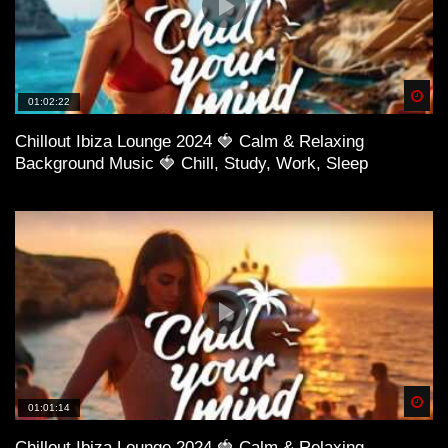
Spä
01:02:22
Chillout Ibiza Lounge 2024 🍓 Calm & Relaxing
Background Music 🍓 Chill, Study, Work, Sleep
Spä
01:01:14
Chillout Ibiza Lounge 2024 🍓 Calm & Relaxing