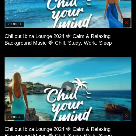
Spä
01:08:01
Chillout Ibiza Lounge 2024 🍓 Calm & Relaxing
Background Music 🍓 Chill, Study, Work, Sleep
Spä
01:08:20
Chillout Ibiza Lounge 2024 🍓 Calm & Relaxing
Background Music 🍓 Chill, Study, Work, Sleep