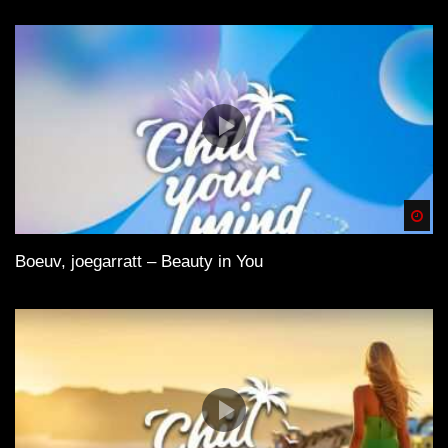
Spä
Boeuv, joegarratt – Beauty in You