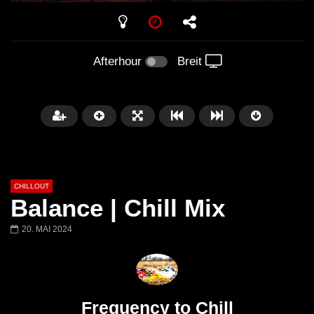
PLAY
Afterhour
Breit
CHILLOUT
Balance | Chill Mix
20. MAI 2024
Später
01:02:49
Chillout Ibiza Lounge 2024 🍓
Lust. – Runaway
Calm & Relaxing Background
Frequency to Chill