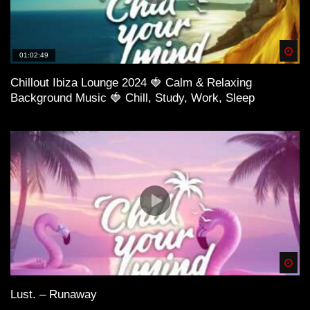
Spä
01:02:49
Chillout Ibiza Lounge 2024 🍓 Calm & Relaxing
Background Music 🍓 Chill, Study, Work, Sleep
Spä
Lust. – Runaway