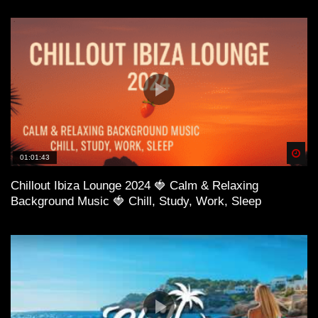
Spä
01:01:43
Chillout Ibiza Lounge 2024 🍓 Calm & Relaxing
Background Music 🍓 Chill, Study, Work, Sleep