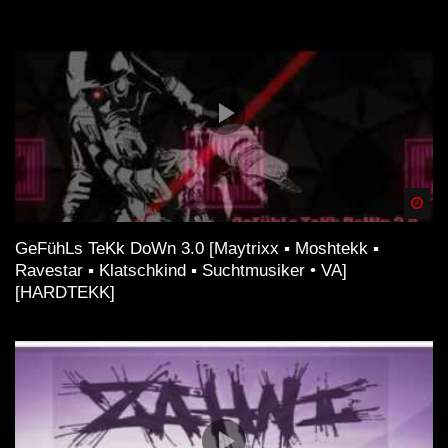
Spä
GeFühLs TeKk DoWn 3.0 [Maytrixx ▪ Moshtekk ▪
Ravestar ▪ Klatschkind ▪ Suchtmusiker • VA]
[HARDTEKK]