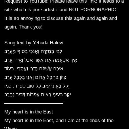
Request to YouTube: Please leave this link: it leads to a
site which is pure artistic and NOT PORNORAPHIC.
It is so annoying to discuss this again and again and
again. Thank you!
Song text by Yehuda Halevi:
לִבִּי בְמִזְרָח וְאָנֹכִי בְּסוֹף מַעֲרָב
אֵיךְ אֶטְעֲמָה אֵת אֲשֶׁר אֹכַל וְאֵיךְ יֶעֱרָב
אֵיכָה אֲשַׁלֵּם נְדָרַי וָאֱסָרַי, בְּעוֹד
צִיּוֹן בְּחֶבֶל אֱדוֹם וַאֲנִי בְּכֶבֶל עֲרָב
יֵקַל בְּעֵינַי עֲזֹב כָּל טוּב סְפָרַד, כְּמוֹ
יֵקַר בְּעֵינַי רְאוֹת עַפְרוֹת דְּבִיר נֶחֱרָב
————————————
My heart is in the East
My heart is in the East, and I am at the ends of the