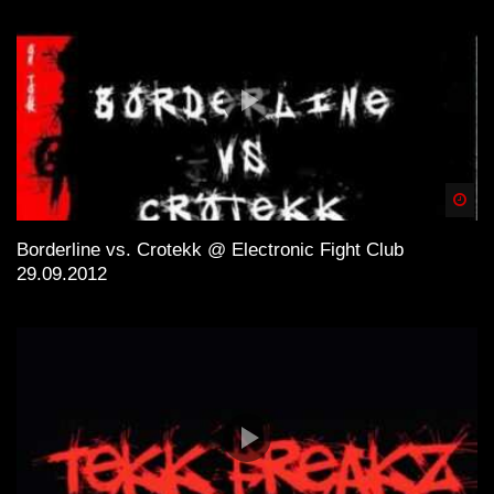
Spä
Borderline vs. Crotekk @ Electronic Fight Club
29.09.2012