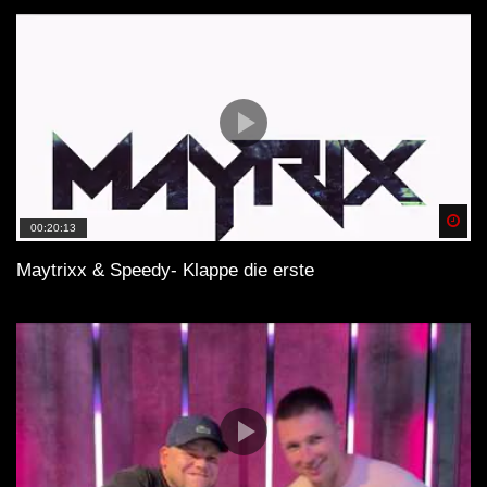
Spä
00:20:13
Maytrixx & Speedy- Klappe die erste