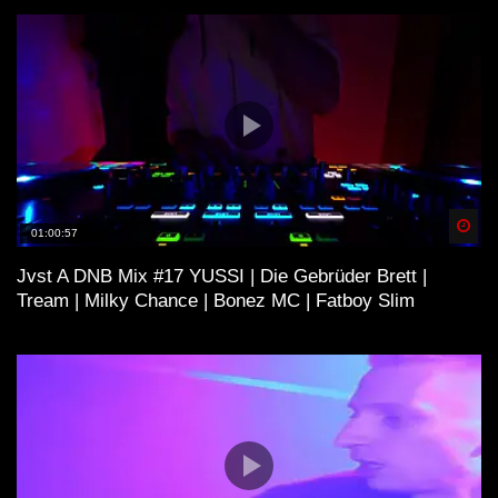
Spä
01:00:57
Jvst A DNB Mix #17 YUSSI | Die Gebrüder Brett |
Tream | Milky Chance | Bonez MC | Fatboy Slim