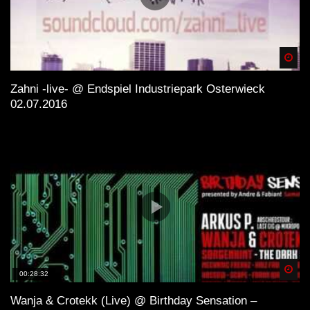
Spä
Zahni -live- @ Endspiel Industriepark Osterwieck
02.07.2016
Spä
00:28:32
Wanja & Crotekk (Live) @ Birthday Sensation –