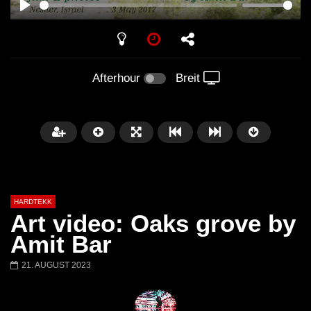
PLAY
Afterhour
Breit
HARDTEKK
Art video: Oaks grove by
Amit Bar
21. AUGUST 2023
Später
00:52:44
H4U | Minupren vs Craig Mortalis
GeFühLs TeKk DoWn