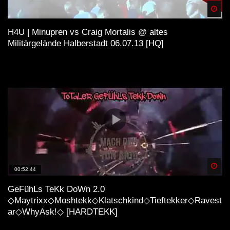
Spä
H4U | Minupren vs Craig Mortalis @ altes
Militärgelände Halberstadt 06.07.13 [HQ]
Spä
00:52:44
GeFühLs TeKk DoWn 2.0
◇Maytrixx◇Moshtekk◇Klatschkind◇Tieftekker◇Ravest
ar◇WhyAsk!◇ [HARDTEKK]