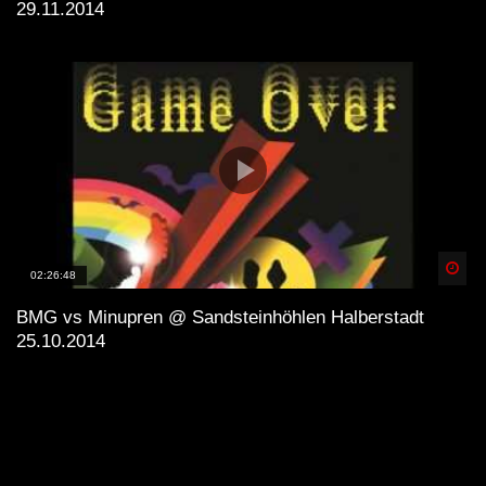
29.11.2014
Anzeige
×
Spä
02:26:48
BMG vs Minupren @ Sandsteinhöhlen Halberstadt
25.10.2014