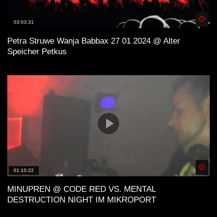
Spä
03:03:31
Petra Struwe Wanja Babbax 27 01 2024 @ Alter
Speicher Petkus
Spä
01:10:22
MINUPREN @ CODE RED VS. MENTAL
DESTRUCTION NIGHT IM MIKROPORT