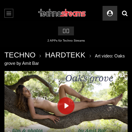
🏳️‍🌈
2 APPs für Techno Streams
TECHNO
HARDTEKK
Art video: Oaks
grove by Amit Bar
PLAY