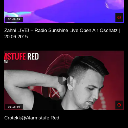
Spä
00:49:49
Zahni LIVE! – Radio Sunshine Live Open Air Oschatz |
20.06.2015
Spä
01:16:56
Crotekk@Alarmstufe Red