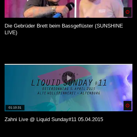
Spä
Die Gebrüder Brett beim Bassgeflüster (SUNSHINE
LIVE)
Spä
01:10:31
Zahni Live @ Liquid Sunday#11 05.04.2015