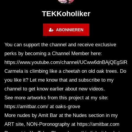
@ altes Militärgelände
◇Maytrixx◇Moshtek
Halberstadt 06.07.13 [HQ]
d◇Tieftekker◇Rave
TEKKoholiker
!◇ [HARDTEKK]
ABONNIEREN
You can support the channel and receive exclusive
perks by becoming a Channel Member here:
https://www.youtube.com/channel/UCww6dnBAjQEgSlRZ7
Carmela is climbing like a cheetah on old oak trees. Do
you like it? Let me know that and subscribe to my
channel to get know earlier about new videos.
See more artworks from this project at my site:
https://amitbar.com/ at oaks-grove
More nudes by Amit Bar at the Nudes section in my
ART site, NON-Poronography at https://amitbar.com