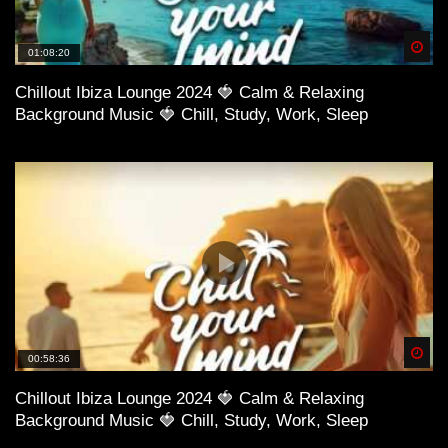
Spä
01:08:20
Chillout Ibiza Lounge 2024 🍓 Calm & Relaxing
Background Music 🍓 Chill, Study, Work, Sleep
Spä
00:58:36
Chillout Ibiza Lounge 2024 🍓 Calm & Relaxing
Background Music 🍓 Chill, Study, Work, Sleep