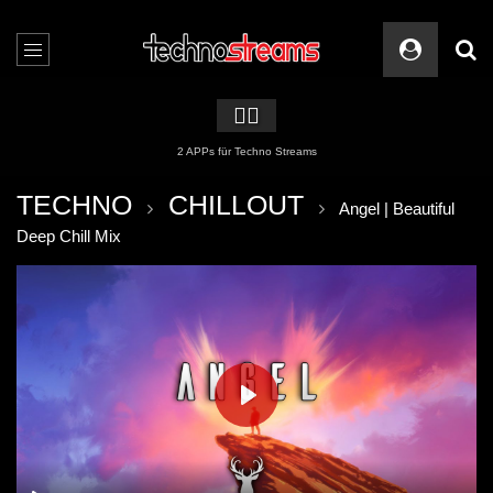
🏳️‍🌈
2 APPs für Techno Streams
TECHNO
CHILLOUT
Angel | Beautiful
Deep Chill Mix
PLAY