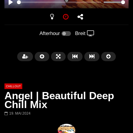
PLAY
Afterhour
Breit
CHILLOUT
Angel | Beautiful Deep
Chill Mix
19. MAI 2024
Später
01:02:49
Chillout Ibiza Lounge 2024 🍓
Lust. – Runaway