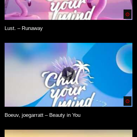
Spä
Lust. – Runaway
Spä
Boeuv, joegarratt – Beauty in You