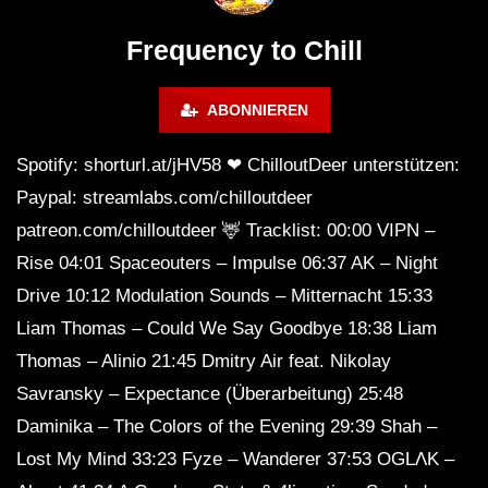
Calm & Relaxing Background
Music 🍓 Chill, Study, Work,
Frequency to Chill
Sleep
ABONNIEREN
Spotify: shorturl.at/jHV58 ❤ ChilloutDeer unterstützen:
Paypal: streamlabs.com/chilloutdeer
patreon.com/chilloutdeer 🦌 Tracklist: 00:00 VIPN –
Rise 04:01 Spaceouters – Impulse 06:37 AK – Night
Drive 10:12 Modulation Sounds – Mitternacht 15:33
Liam Thomas – Could We Say Goodbye 18:38 Liam
Thomas – Alinio 21:45 Dmitry Air feat. Nikolay
Savransky – Expectance (Überarbeitung) 25:48
Daminika – The Colors of the Evening 29:39 Shah –
Lost My Mind 33:23 Fyze – Wanderer 37:53 OGLΛK –