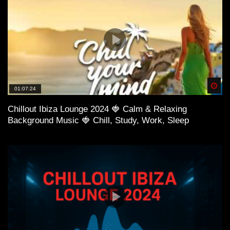
Spä
01:07:24
Chillout Ibiza Lounge 2024 🍓 Calm & Relaxing
Background Music 🍓 Chill, Study, Work, Sleep