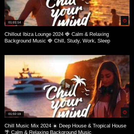
Spä
01:01:14
Chillout Ibiza Lounge 2024 🍓 Calm & Relaxing
Background Music 🍓 Chill, Study, Work, Sleep
Spä
01:02:19
Chill Music Mix 2024 ☀️ Deep House & Tropical House
🌴 Calm & Relaxing Background Music