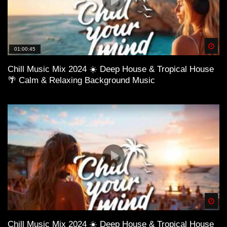
Spä
01:00:45
Chill Music Mix 2024 ☀️ Deep House & Tropical House
🌴 Calm & Relaxing Background Music
Spä
Chill Music Mix 2024 ☀️ Deep House & Tropical House