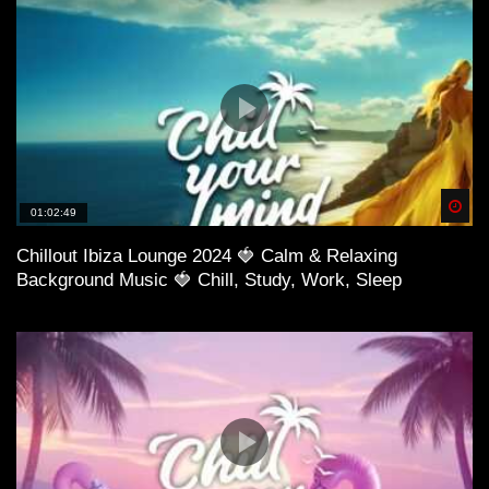
Spä
01:02:49
Chillout Ibiza Lounge 2024 🍓 Calm & Relaxing
Background Music 🍓 Chill, Study, Work, Sleep