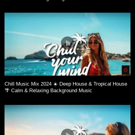
Spä
Chill Music Mix 2024 ☀️ Deep House & Tropical House
🌴 Calm & Relaxing Background Music