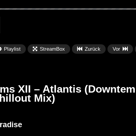
Playlist
StreamBox
Zurück
Vor
ms XII – Atlantis (Downtem
hillout Mix)
Später
Später
0
Boeuv, joegarratt – Beauty in You
Ch
aradise
Ca
Mu