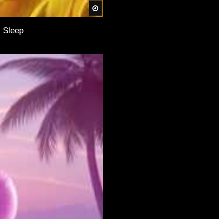
Später
, Sleep