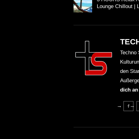
Lounge Chillout | 
TEC
Techno 
Kulturu
den Sta
Außerge
dich an