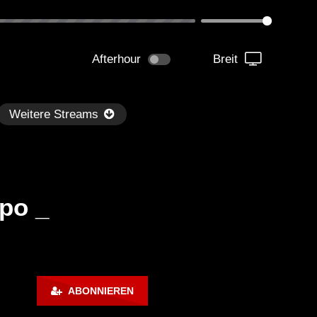
Afterhour
Breit
Weitere Streams
po _
Später
1:07:24
illout Ibiza Lounge 2024 🍓
Chillout Ibiza Lounge 202
ABONNIEREN
lm & Relaxing Background
Calm & Relaxing Backgr
sic 🍓 Chill, Study, Work,
Music 🍓 Chill, Study, Wo