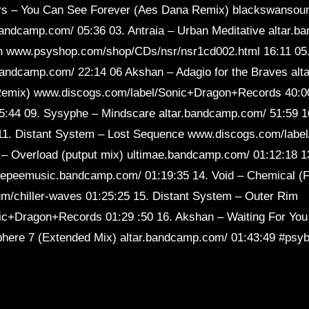
lers – You Can See Forever (Aes Dana Remix) blackswanso
Sl
bandcamp.com/ 05:36 03. Antraia – Urban Meditative altar.b
 www.psyshop.com/shop/CDs/nsr/nsr1cd002.html 16:11 05.
bandcamp.com/ 22:14 06 Akshan – Adagio for the Braves alt
Remix) www.discogs.com/label/Sonic+Dragon+Records 40:00 
45:44 09. Sysyphe – Mindscare altar.bandcamp.com/ 51:59 
11. Distant System – Lost Sequence www.discogs.com/labe
– Overload (putput mix) ultimae.bandcamp.com/ 01:12:18 13
epeemusic.bandcamp.com/ 01:19:35 14. Void – Chemical (Fi
/chiller-waves 01:25:25 15. Distant System – Outer Rim
c+Dragon+Records 01:29 :50 16. Akshan – Waiting For You
sphere 7 (Extended Mix) altar.bandcamp.com/ 01:43:49 #psyb