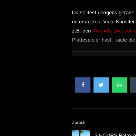
Du solltest übrigens gerade 
unterstützen. Viele Künstle
z.B. den
Klubnetz Dresden e
Plattespieler hast, kaufe di
Zurück
3 HOURS Relax Am