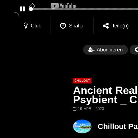
PAUSE
Club
Später
Teile(n)
Abonnieren
CHILLOUT
Ancient Real
Psybient _ C
19. APRIL 2023
Später
01:02:49
Chillout Ibiza Lounge 2024 🍓
Lust. – Runaway
Chillout P
Calm & Relaxing Background
Music 🍓 Chill, Study, Work,