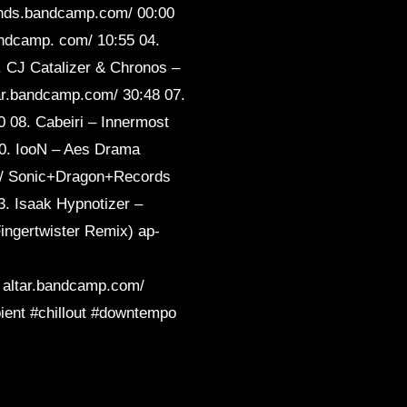
unds.bandcamp.com/ 00:00
eep
Sleep
andcamp. com/ 10:55 04.
 CJ Catalizer & Chronos –
ar.bandcamp.com/ 30:48 07.
08. Cabeiri – Innermost
10. IooN – Aes Drama
l/ Sonic+Dragon+Records
. Isaak Hypnotizer –
ngertwister Remix) ap-
 altar.bandcamp.com/
ient #chillout #downtempo