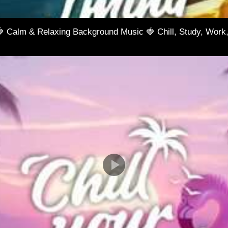
🍓 Calm & Relaxing Background Music 🍓 Chill, Study, Work