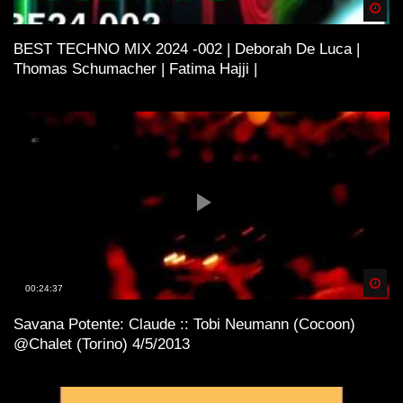
Spä
BEST TECHNO MIX 2024 -002 | Deborah De Luca |
Thomas Schumacher | Fatima Hajji |
Spä
00:24:37
Savana Potente: Claude :: Tobi Neumann (Cocoon)
@Chalet (Torino) 4/5/2013