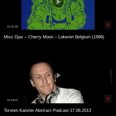
Spä
01:31:35
Miss Djax – Cherry Moon – Lokeren Belgium (1996)
Spä
01:53:01
Torsten Kanzler Abstract Podcast 17.06.2013