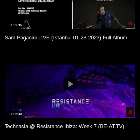
Spä
01:33:36
Sam Paganini LIVE (Istanbul 01-28-2023) Full Album
Spä
01:05:30
Technasia @ Resistance Ibiza: Week 7 (BE-AT.TV)