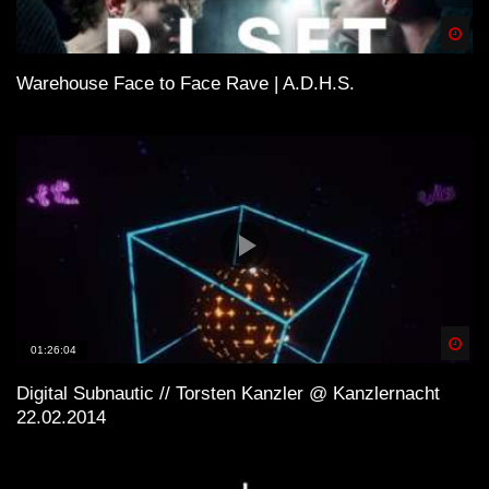
Spä
Warehouse Face to Face Rave | A.D.H.S.
Spä
01:26:04
Digital Subnautic // Torsten Kanzler @ Kanzlernacht
22.02.2014