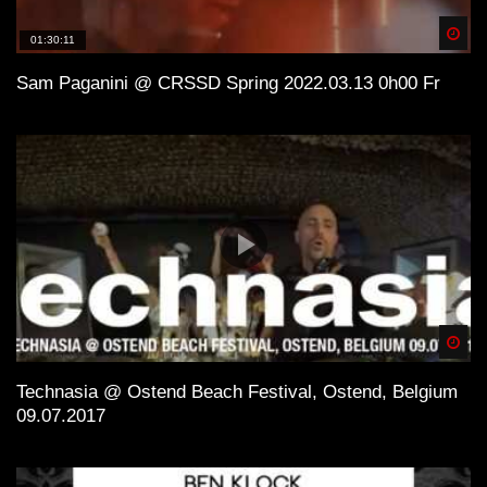
Spä
01:30:11
Sam Paganini @ CRSSD Spring 2022.03.13 0h00 Fr
Spä
Technasia @ Ostend Beach Festival, Ostend, Belgium
09.07.2017