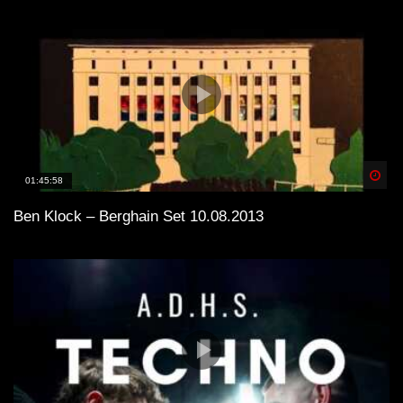
Spä
01:45:58
Ben Klock – Berghain Set 10.08.2013