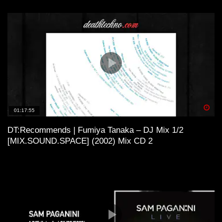
Spä
01:17:55
DT:Recommends | Fumiya Tanaka – DJ Mix 1/2
[MIX.SOUND.SPACE] (2002) Mix CD 2