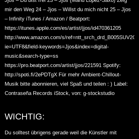
Jjos – Du bist frei 23 – Jjos (Manu López-Saxo) Zeig
mir den Weg 24 – Jjos – Willst du mich nicht 25 – Jjos
– Infinity iTunes / Amazon / Beatport:
https://itunes.apple.com/es/artist/jjos/id470361205
http://www.amazon.com/s/ref=ntt_srch_drd_B005SUV2O
ie=UTF8&field-keywords=Jjos&index=digital-
music&search-type=ss
https://pro.beatport.com/artist/jjos/221591 Spotify:
http://spoti.fi/2ePDTgX Für mehr Ambient-Chillout-
Musik bitte abonnieren, viel Spaß und teilen : ) Label:
Contraseña Records iStock, von: g-stockstudio
WICHTIG:
Du solltest übrigens gerade weil die Künstler mit