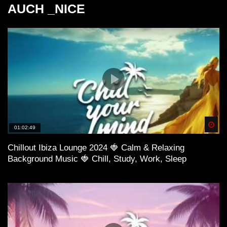
AUCH _NICE
Spä
01:02:49
Chillout Ibiza Lounge 2024 🍓 Calm & Relaxing
Background Music 🍓 Chill, Study, Work, Sleep