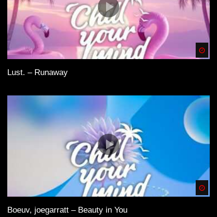
Spä
Lust. – Runaway
Spä
Boeuv, joegarratt – Beauty in You