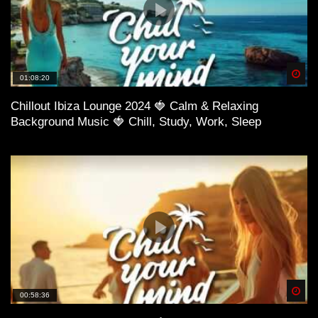
Spä
01:08:20
Chillout Ibiza Lounge 2024 🍓 Calm & Relaxing
Background Music 🍓 Chill, Study, Work, Sleep
Spä
00:58:36