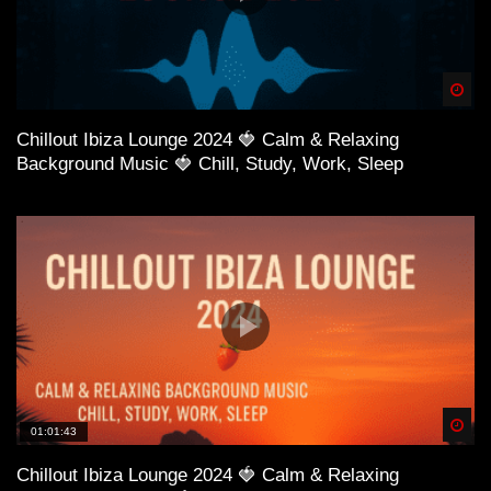
Spä
Chillout Ibiza Lounge 2024 🍓 Calm & Relaxing
Background Music 🍓 Chill, Study, Work, Sleep
Spä
01:01:43
Chillout Ibiza Lounge 2024 🍓 Calm & Relaxing