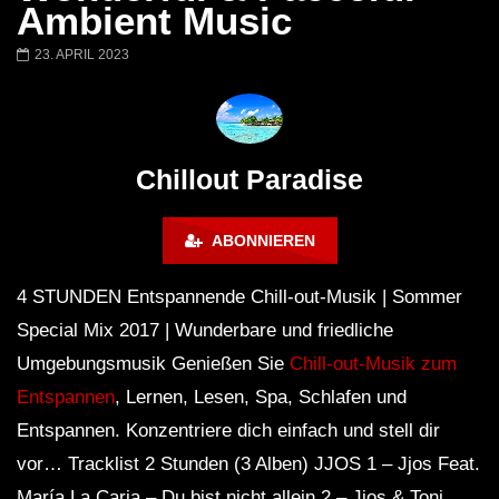
Chillout Ibiza Lounge 2024 🍓
Lust. – Runaway
Ambient Music
Calm & Relaxing Background
Music 🍓 Chill, Study, Work,
23. APRIL 2023
Sleep
Chillout Paradise
ABONNIEREN
4 STUNDEN Entspannende Chill-out-Musik | Sommer
Special Mix 2017 | Wunderbare und friedliche
Umgebungsmusik Genießen Sie
Chill-out-Musik zum
Entspannen
, Lernen, Lesen, Spa, Schlafen und
Entspannen. Konzentriere dich einfach und stell dir
vor… Tracklist 2 Stunden (3 Alben) JJOS 1 – Jjos Feat.
María La Caria – Du bist nicht allein 2 – Jjos & Toni