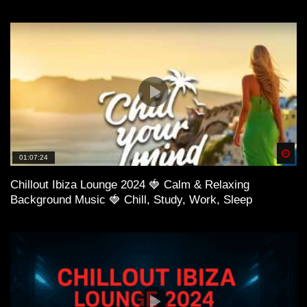
Spä
01:07:24
Chillout Ibiza Lounge 2024 🍓 Calm & Relaxing
Background Music 🍓 Chill, Study, Work, Sleep