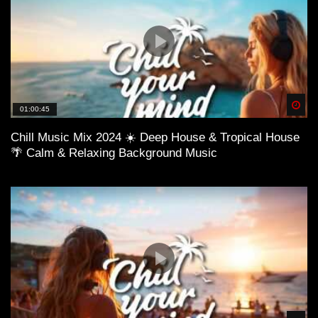
Spä
01:00:45
Chill Music Mix 2024 ☀️ Deep House & Tropical House
🌴 Calm & Relaxing Background Music