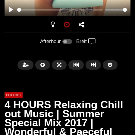
PLAY
Afterhour
Breit
CHILLOUT
4 HOURS Relaxing Chill
out Music | Summer
Special Mix 2017 |
Später
01:02:49
Wonderful & Paeceful