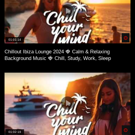
Spä
01:01:14
Chillout Ibiza Lounge 2024 🍓 Calm & Relaxing
Background Music 🍓 Chill, Study, Work, Sleep
Spä
01:02:19