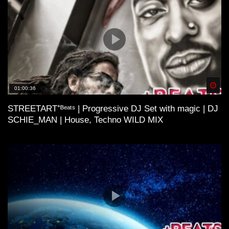
Spä
01:00:36
STREETART⁺ᴮᵉᵃᵗˢ | Progressive DJ Set with magic | DJ
SCHIE_MAN | House, Techno WILD MIX