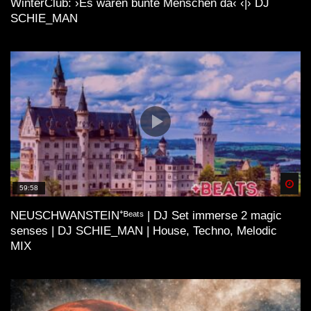
WinterClub: ›Es waren bunte Menschen da‹ ‹|› DJ
SCHIE_MAN
Spä
59:58
NEUSCHWANSTEIN⁺ᴮᵉᵃᵗˢ | DJ Set immerse 2 magic
senses | DJ SCHIE_MAN | House, Techno, Melodic
MIX