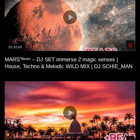
Spä
01:32:43
MARS⁺ᴮᵉᵃᵗˢ – DJ SET immerse 2 magic senses |
House, Techno & Melodic WILD MIX | DJ SCHIE_MAN