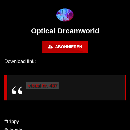
ANDATA | Adam Beyer | Thomas
ˢᵉᵗ ‹|› Die DÄMMUNG 
Schumacher | Space 92 | UMEK |
WINTERCLUB
HI-LO
Optical Dreamworld
ABONNIEREN
Download link:
visual nr. 487
#trippy