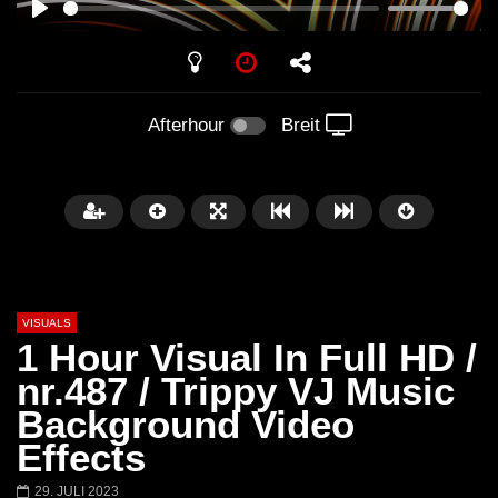
PLAY
Afterhour
Breit
VISUALS
1 Hour Visual In Full HD /
nr.487 / Trippy VJ Music
Background Video
Später
01:20:20
01:02:33
Effects
Techno Mix December 2023
TECHNO HOUSE ME
29. JULI 2023