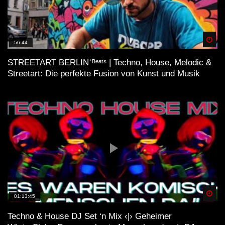
Spä
56:44
STREETART BERLIN⁺ᴮᵉᵃᵗˢ | Techno, House, Melodic &
Streetart: Die perfekte Fusion von Kunst und Musik
Spä
01:13:45
Techno & House DJ Set ‘n Mix ‹|› Geheimer