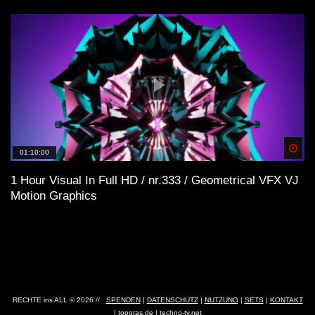
Spä
01:10:00
1 Hour Visual In Full HD / nr.333 / Geometrical VFX VJ
Motion Graphics
RECHTE ins ALL © 2026 //
SPENDEN
|
DATENSCHUTZ
|
NUTZUNG
|
SETS
|
KONTAKT
|
topgras.de
|
techno-tv.net