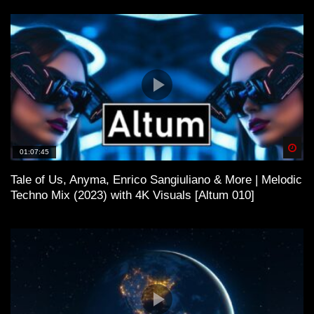
Spä
01:07:45
Tale of Us, Anyma, Enrico Sangiuliano & More | Melodic
Techno Mix (2023) with 4K Visuals [Altum 010]