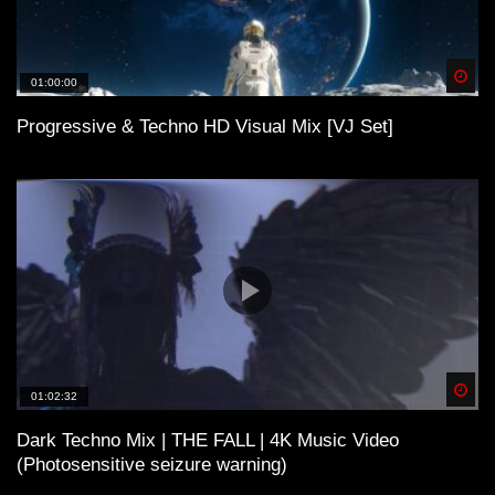
Spä
01:00:00
Progressive & Techno HD Visual Mix [VJ Set]
Spä
01:02:32
Dark Techno Mix | THE FALL | 4K Music Video
(Photosensitive seizure warning)