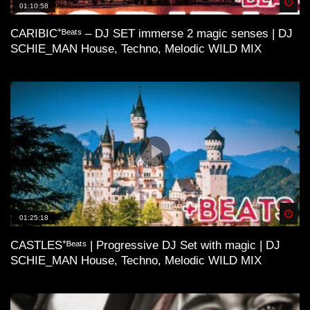
Spä
01:10:58
CARIBIC⁺ᴮᵉᵃᵗˢ – DJ SET immerse 2 magic senses | DJ
SCHIE_MAN House, Techno, Melodic WILD MIX
Spä
01:25:18
CASTLES⁺ᴮᵉᵃᵗˢ | Progressive DJ Set with magic | DJ
SCHIE_MAN House, Techno, Melodic WILD MIX