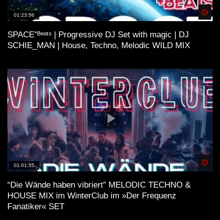
Spä
01:23:56
SPACE⁺ᴮᵉᵃᵗˢ | Progressive DJ Set with magic | DJ
SCHIE_MAN | House, Techno, Melodic WILD MIX
Spä
01:01:55
“Die Wände haben vibriert” MELODIC TECHNO &
HOUSE MIX im WinterClub im »Der Frequenz
Fanatiker« SET