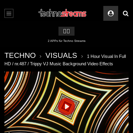
🏳️‍🌈
2 APPs für Techno Streams
TECHNO
VISUALS
1 Hour Visual In Full
HD / nr.487 / Trippy VJ Music Background Video Effects
PLAY