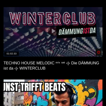
Spä
01:02:33
TECHNO HOUSE MELODIC ᵐⁱˣ ˢᵉᵗ ‹|› Die DÄMMUNG
ist da ‹|› WINTERCLUB