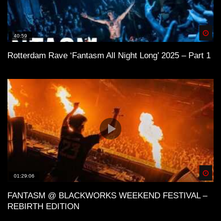
Spä
40:59
Rotterdam Rave ‘Fantasm All Night Long’ 2025 – Part 1
Spä
01:29:06
FANTASM @ BLACKWORKS WEEKEND FESTIVAL –
REBIRTH EDITION