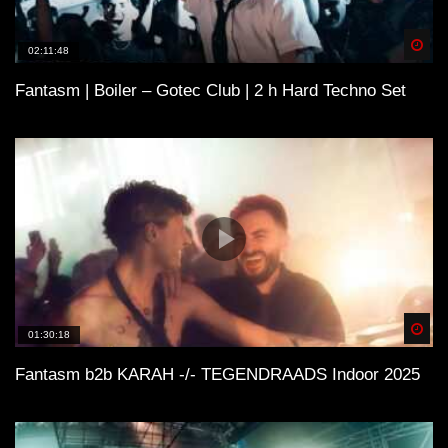
Spä
02:11:48
Fantasm | Boiler – Gotec Club | 2 h Hard Techno Set
Spä
01:30:18
Fantasm b2b KARAH -/- TEGENDRAADS Indoor 2025