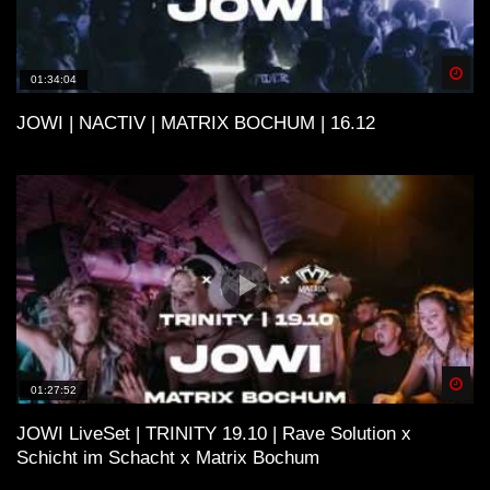
Spä
01:34:04
JOWI | NACTIV | MATRIX BOCHUM | 16.12
Spä
01:27:52
JOWI LiveSet | TRINITY 19.10 | Rave Solution x
Schicht im Schacht x Matrix Bochum