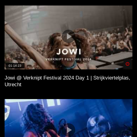
Spä
01:14:23
Jowi @ Verknipt Festival 2024 Day 1 | Strijkviertelplas,
Utrecht