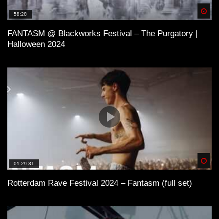
Spä
58:28
FANTASM @ Blackworks Festival – The Purgatory |
Halloween 2024
Spä
01:29:31
Rotterdam Rave Festival 2024 – Fantasm (full set)