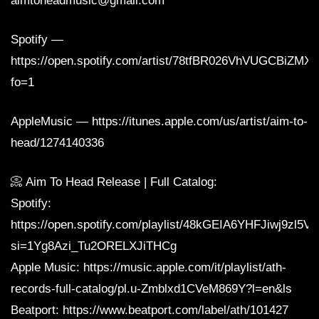
aimtoheadmusic@gmail.com
Spotify —
https://open.spotify.com/artist/78tfBR026VhVUGCBiZMX
fo=1
AppleMusic — https://itunes.apple.com/us/artist/aim-to-
head/1274140336
📀 Aim To Head Release | Full Catalog:
Spotify:
https://open.spotify.com/playlist/48kGEIA6YHFJiwj9zl5V
si=1Yg8Azi_Tu2ORELXJiTHCg
Apple Music: https://music.apple.com/it/playlist/ath-
records-full-catalog/pl.u-Zmblxd1CVeM869Y?l=en&ls
Beatport: https://www.beatport.com/label/ath/101427