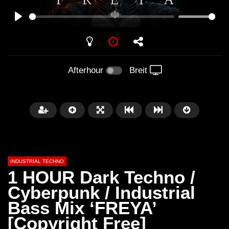
PLAY
Afterhour
Breit
INDUSTRIAL TECHNO
1 HOUR Dark Techno /
Cyberpunk / Industrial
Bass Mix ‘FREYA’
Später
01:34:04
01:27:52
[Copyright Free]