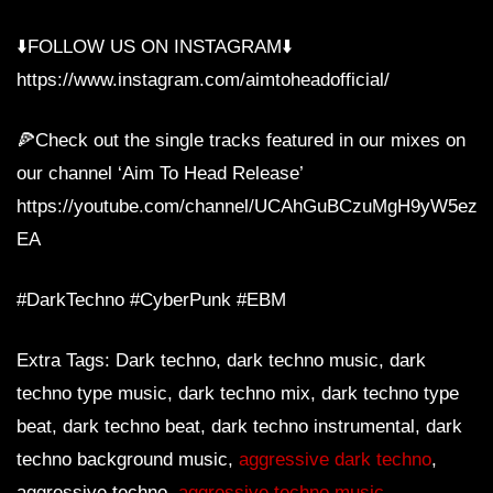
⬇️FOLLOW US ON INSTAGRAM⬇️
https://www.instagram.com/aimtoheadofficial/
🍕Check out the single tracks featured in our mixes on
our channel ‘Aim To Head Release’
https://youtube.com/channel/UCAhGuBCzuMgH9yW5ezq
EA
#DarkTechno #CyberPunk #EBM
Extra Tags: Dark techno, dark techno music, dark
techno type music, dark techno mix, dark techno type
beat, dark techno beat, dark techno instrumental, dark
techno background music,
aggressive dark techno
,
aggressive techno,
aggressive techno music
,