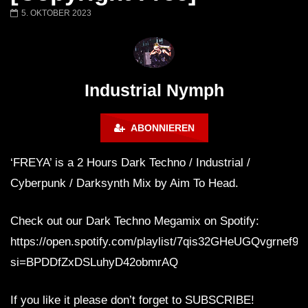
JOWI | NACTIV | MATRIX
JOWI LiveSet | TRIN
5. OKTOBER 2023
BOCHUM | 16.12
Rave Solution x Schi
Schacht x Matrix B
Industrial Nymph
ABONNIEREN
‘FREYA’ is a 2 Hours Dark Techno / Industrial /
Cyberpunk / Darksynth Mix by Aim To Head.
Check out our Dark Techno Megamix on Spotify:
https://open.spotify.com/playlist/7qis32GHeUGQvgrnef9
si=BPDDfZxDSLuhyD42obmrAQ
If you like it please don’t forget to SUBSCRIBE!