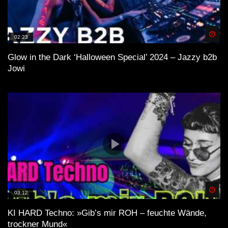
Spä
02:23
Glow in the Dark ‘Halloween Special’ 2024 – Jazzy b2b
Jowi
Spä
03:12
KI HARD Techno: »Gib’s mir ROH – feuchte Wände,
trockner Mund«