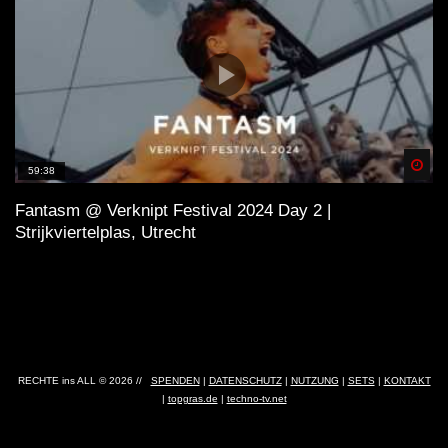
Spä
59:38
Fantasm @ Verknipt Festival 2024 Day 2 |
Strijkviertelplas, Utrecht
RECHTE ins ALL © 2026 //
SPENDEN
|
DATENSCHUTZ
|
NUTZUNG
|
SETS
|
KONTAKT
|
topgras.de
|
techno-tv.net