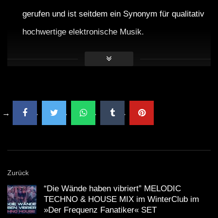
gerufen und ist seitdem ein Synonym für qualitativ
hochwertige elektronische Musik.
Ibiza ist der beliebteste Ort für elektronische
Musik-Veranstaltungen weltweit.
Kritisch hinterfragt
Obwohl das Set von Ben Klock große Anerkennung
fand, existiert in der Technoszene auch eine Debatte
über den kommodifizierten Markt der elektronischen
Musik. Wird die
Authentizität der Musik
gefährdet, wenn
Zurück
Clubs zu kommerzialisierten Marken werden? Die
“Die Wände haben vibriert” MELODIC
faszinierenden Erlebnisse der Partygäste können unter
TECHNO & HOUSE MIX im WinterClub im
»Der Frequenz Fanatiker« SET
dem Druck des Marktwerts leiden, was wichtige Fragen