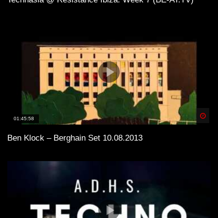
Spä
01:45:58
Ben Klock – Berghain Set 10.08.2013