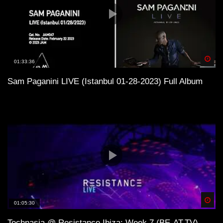
Spä
01:33:36
Sam Paganini LIVE (Istanbul 01-28-2023) Full Album
Spä
01:05:30
Technasia @ Resistance Ibiza: Week 7 (BE-AT.TV)