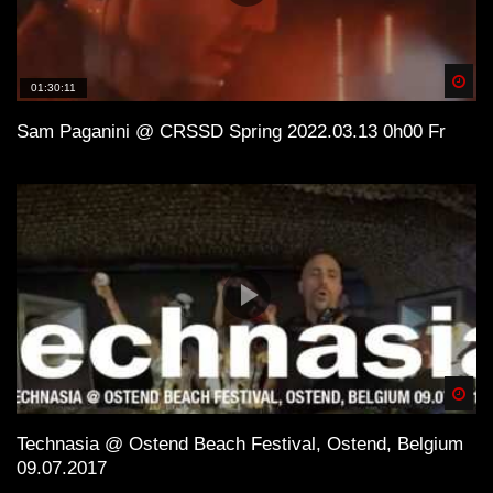
Spä
01:30:11
Sam Paganini @ CRSSD Spring 2022.03.13 0h00 Fr
Spä
Technasia @ Ostend Beach Festival, Ostend, Belgium
09.07.2017