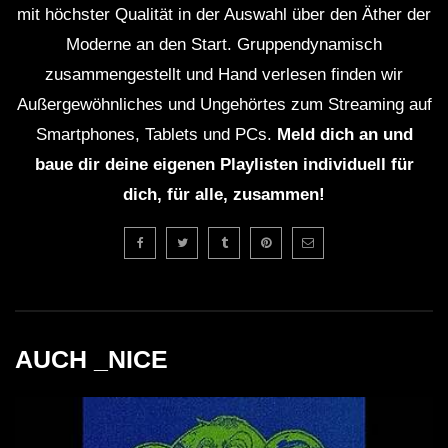
mit höchster Qualität in der Auswahl über den Äther der
Quellen
Moderne an den Start. Gruppendynamisch
zusammengestellt und Hand verlesen finden wir
Ben Klock – Wikipedia
Außergewöhnliches und Ungehörtes zum Streaming auf
Smartphones, Tablets und PCs.
Meld dich an und
Cocoon – Wikipedia
baue dir deine eigenen Playlisten individuell für
dich, für alle, zusammen!
Amnesia – Wikipedia
Sven Väth – Wikipedia
Ibiza – Wikipedia
AUCH _NICE
Berghain – Wikipedia
WICHTIG: