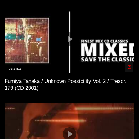
Spä
01:14:11
Fumiya Tanaka / Unknown Possibility Vol. 2 / Tresor.
176 (CD 2001)