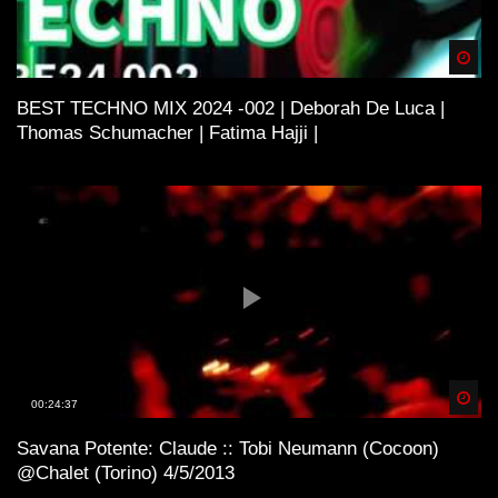
Spä
BEST TECHNO MIX 2024 -002 | Deborah De Luca |
Thomas Schumacher | Fatima Hajji |
Spä
00:24:37
Savana Potente: Claude :: Tobi Neumann (Cocoon)
@Chalet (Torino) 4/5/2013