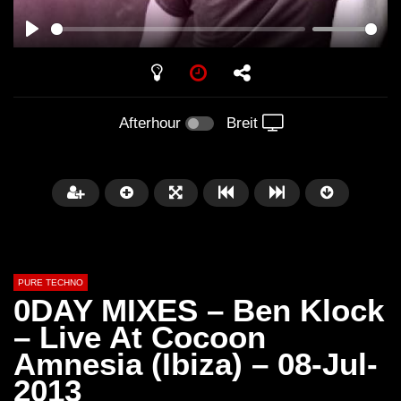
PLAY
Afterhour
Breit
PURE TECHNO
0DAY MIXES – Ben Klock
– Live At Cocoon
Amnesia (Ibiza) – 08-Jul-
Später
01:31:35
01:53:01
2013