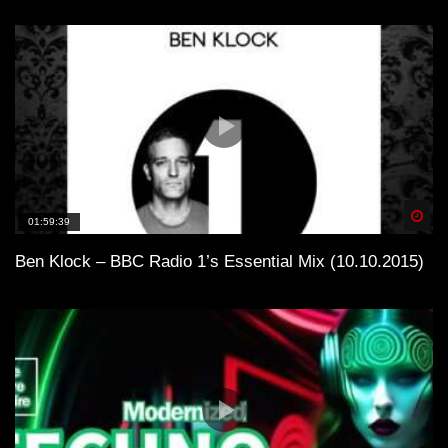
Spä
01:59:39
Ben Klock – BBC Radio 1’s Essential Mix (10.10.2015)