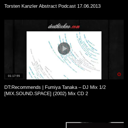
Torsten Kanzler Abstract Podcast 17.06.2013
Spä
01:17:55
DT:Recommends | Fumiya Tanaka – DJ Mix 1/2
[MIX.SOUND.SPACE] (2002) Mix CD 2