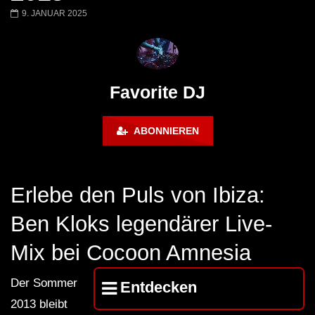
Miss Djax – Cherry Moon –
Torsten Kanzler Abst
9. JANUAR 2025
Lokeren Belgium (1996)
17.06.2013
Favorite DJ
ABONNIEREN
Erlebe den Puls von Ibiza:
Ben Kloks legendärer Live-
Mix bei Cocoon Amnesia
Der Sommer
Entdecken
2013 bleibt