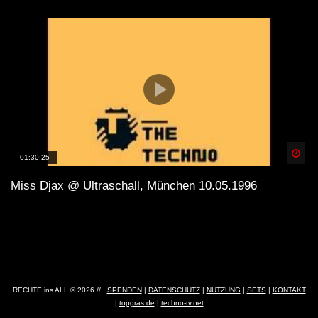
Spä
01:30:25
Miss Djax @ Ultraschall, München 10.05.1996
RECHTE ins ALL © 2026 //
SPENDEN
|
DATENSCHUTZ
|
NUTZUNG
|
SETS
|
KONTAKT
|
topgras.de
|
techno-tv.net