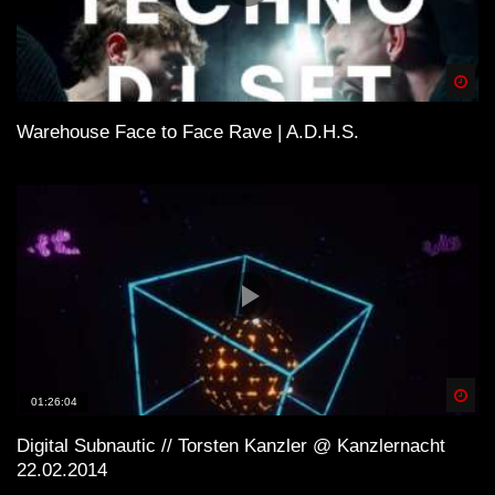
Spä
Warehouse Face to Face Rave | A.D.H.S.
Spä
01:26:04
Digital Subnautic // Torsten Kanzler @ Kanzlernacht
22.02.2014