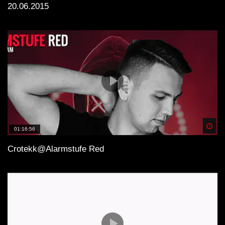
20.06.2015
Spä
01:16:56
Crotekk@Alarmstufe Red