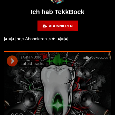
@ altes Militärgelände
◇Maytrixx◇Moshtek
Halberstadt 06.07.13 [HQ]
d◇Tieftekker◇Rave
Ich hab TekkBock
!◇ [HARDTEKK]
ABONNIEREN
|̲̅̅●̲̅̅|̲̅̅=̲̅̅|̲̅̅●̲̅̅| ★♫ Abonnieren ♫★ |̲̅̅●̲̅̅|̲̅̅=̲̅̅|̲̅̅●̲̅̅|