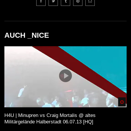
AUCH _NICE
Spä
H4U | Minupren vs Craig Mortalis @ altes
Militärgelände Halberstadt 06.07.13 [HQ]