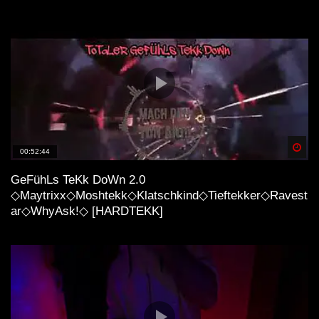
Spä
00:52:44
GeFühLs TeKk DoWn 2.0
◇Maytrixx◇Moshtekk◇Klatschkind◇Tieftekker◇Ravest
ar◇WhyAsk!◇ [HARDTEKK]