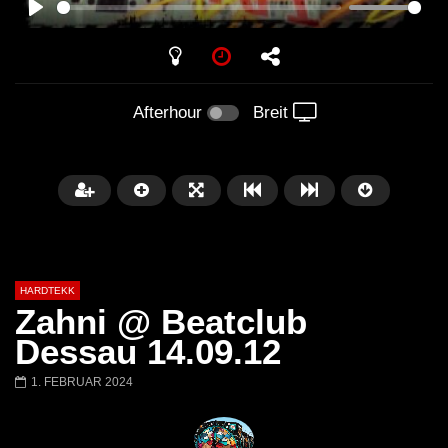
PLAY
Afterhour
Breit
HARDTEKK
Zahni @ Beatclub
Dessau 14.09.12
1. FEBRUAR 2024
Später
00:52:44
H4U | Minupren vs Craig Mortalis
GeFühLs TeKk DoWn