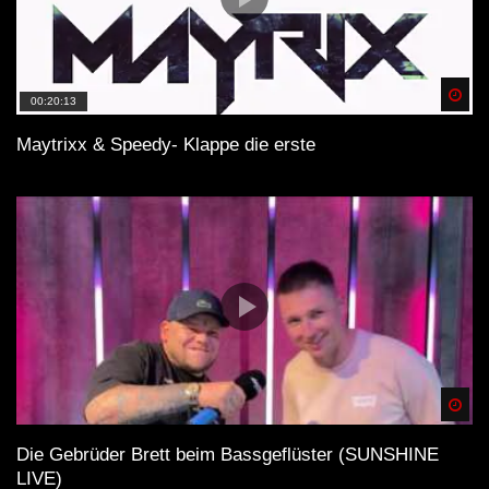
Spä
00:20:13
Maytrixx & Speedy- Klappe die erste
Spä
Die Gebrüder Brett beim Bassgeflüster (SUNSHINE
LIVE)