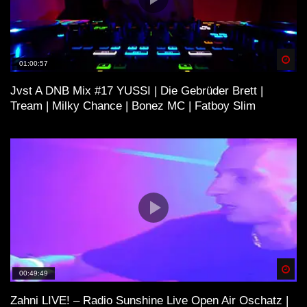
Spä
01:00:57
Jvst A DNB Mix #17 YUSSI | Die Gebrüder Brett |
Tream | Milky Chance | Bonez MC | Fatboy Slim
Spä
00:49:49
Zahni LIVE! – Radio Sunshine Live Open Air Oschatz |