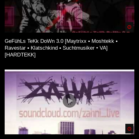
Spä
GeFühLs TeKk DoWn 3.0 [Maytrixx ▪ Moshtekk ▪
Ravestar ▪ Klatschkind ▪ Suchtmusiker • VA]
[HARDTEKK]
Spä