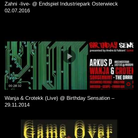
Zahni -live- @ Endspiel Industriepark Osterwieck
02.07.2016
Spä
00:28:32
Wanja & Crotekk (Live) @ Birthday Sensation –
29.11.2014