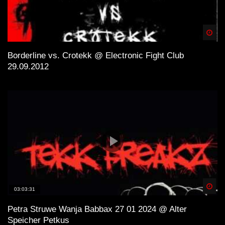
Spä
Borderline vs. Crotekk @ Electronic Fight Club
29.09.2012
Spä
03:03:31
Petra Struwe Wanja Babbax 27 01 2024 @ Alter
Speicher Petkus