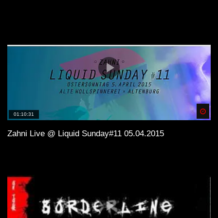
Spä
01:10:31
Zahni Live @ Liquid Sunday#11 05.04.2015