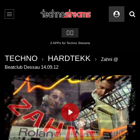
🏳️‍🌈
2 APPs für Techno Streams
TECHNO
HARDTEKK
Zahni @
Beatclub Dessau 14.09.12
PLAY