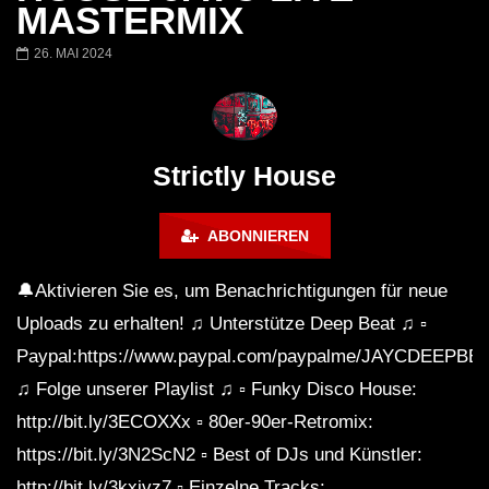
Honey Dijon- Escenario Villa
DENNIS FERRER (T
MASTERMIX
Maravilla @ Tecate Pal Norte
HOUSE SET) @ JA
2023 Monterrey NL 3 31 23
26. MAI 2024
Strictly House
ABONNIEREN
🔔Aktivieren Sie es, um Benachrichtigungen für neue
Uploads zu erhalten! ♫ Unterstütze Deep Beat ♫ ▫
Paypal:https://www.paypal.com/paypalme/JAYCDEEPBE
♫ Folge unserer Playlist ♫ ▫ Funky Disco House:
http://bit.ly/3ECOXXx ▫ 80er-90er-Retromix:
https://bit.ly/3N2ScN2 ▫ Best of DJs und Künstler:
http://bit.ly/3kxivz7 ▫ Einzelne Tracks: