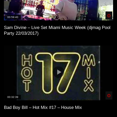
Spä
00:59:40
Sam Divine – Live Set Miami Music Week (djmag Pool
Party 22/03/2017)
Spä
00:32:39
Bad Boy Bill – Hot Mix #17 – House Mix