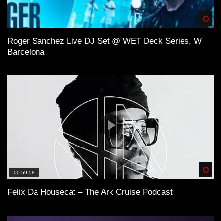
Spä
Roger Sanchez Live DJ Set @ WET Deck Series, W
Barcelona
Spä
00:59:58
Felix Da Housecat – The Ark Cruise Podcast