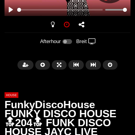
PLAY
Afterhour
Breit
HOUSE
FunkyDiscoHouse
FUNKY DISCO HOUSE
🔝204🔝 FUNK DISCO
Später
00:20:23
HOUSE JAYC LIVE