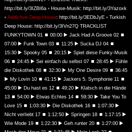
http://bit.ly/3IZBI6a ▫ House-Musik: http://bit.ly/3Yazoxk
▫
Addictive Deep House
: http://bit.ly/3EDbJyE ▫ Turkish
Deep House: http://bit.ly/3IVn27Q TRACKLIST
FUNKYTOWN 01 ⏹ 00:00 ▶ Jack Had A Groove 02 ⏹
07:00 ▶ Funk Town 03 ⏹ 11:25 ▶ Sucka DJ 04 ⏹
15:30 ▶ Spooky 05 ⏹ 20:15 ▶ Spiel diese Funky-Musik
06 ⏹ 24:45 ▶ Sei einfach du selbst 07 ⏹ 28:45 ▶ Fühle
die Diskothek 08 ⏹ 32:30 ▶ My One Desire 09 ⏹ 36:45
▶ My Lovin 10 ⏹ 41:15 ▶ Jackers 5. Symphonie 11 ⏹
45:00 ▶ Du hast es 12 ⏹ 49:20 ▶ Klatsch in die Hände
13 ⏹ 54:00 ▶ Etwas Echtes 14 ⏹ 59:30 ▶ Take You To
Love 15 ⏹ 1:03:30 ▶ Die Diskothek 16 ⏹ 1:07:30 ▶
Nicht verliebt 17 ⏹ 1:12:50 ▶ Springen 18 ⏹ 1:17:15 ▶
Wie Mode 19 ⏹ 1:22:30 ▶ Geh runter 20 ⏹ 1:27:00 ▶