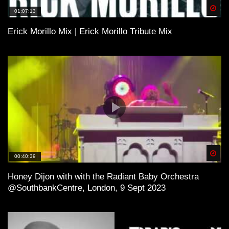
Spä
01:07:13
Erick Morillo Mix | Erick Morillo Tribute Mix
Spä
00:40:39
Honey Dijon with with the Radiant Baby Orchestra
@SouthbankCentre, London, 9 Sept 2023