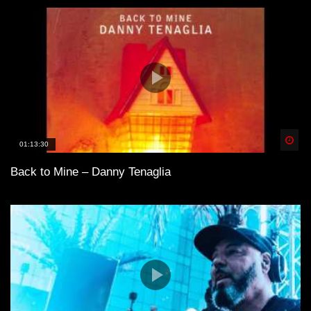
Spä
01:13:30
Back to Mine – Danny Tenaglia