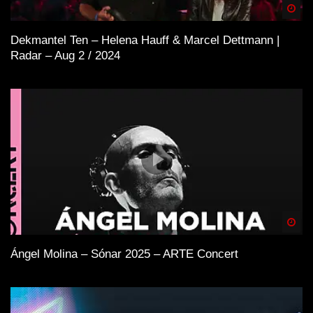
Spä
Dekmantel Ten – Helena Hauff & Marcel Dettmann |
Radar – Aug 2 / 2024
Spä
Ángel Molina – Sónar 2025 – ARTE Concert