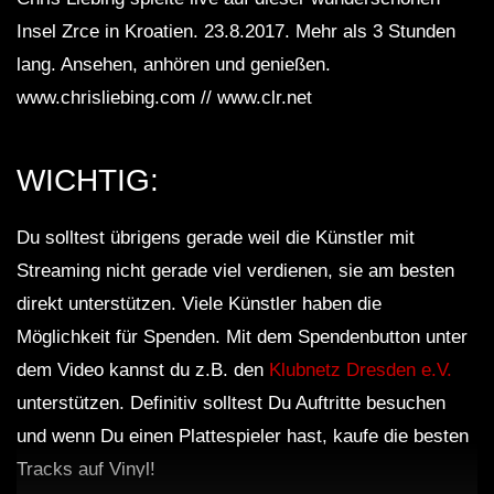
FuturFestival 2024
FESTIVAL Switzerla
LUCA DEA [Modernit
Insel Zrce in Kroatien. 23.8.2017. Mehr als 3 Stunden
lang. Ansehen, anhören und genießen.
www.chrisliebing.com // www.clr.net
WICHTIG:
Du solltest übrigens gerade weil die Künstler mit
Streaming nicht gerade viel verdienen, sie am besten
direkt unterstützen. Viele Künstler haben die
Möglichkeit für Spenden. Mit dem Spendenbutton unter
dem Video kannst du z.B. den
Klubnetz Dresden e.V.
unterstützen. Definitiv solltest Du Auftritte besuchen
und wenn Du einen Plattespieler hast, kaufe die besten
Tracks auf Vinyl!