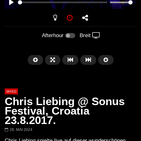
PLAY
Afterhour
Breit
MIXED
Chris Liebing @ Sonus
Festival, Croatia
23.8.2017.
Später
26. MAI 2024
Barbara Lago @ Kappa
THEMBA @ CAPRI
Chris Liebing spielte live auf dieser wunderschönen