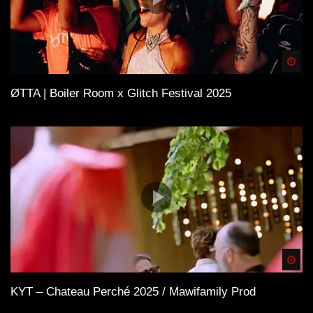
Spä
ØTTA | Boiler Room x Glitch Festival 2025
Spä
KYT – Chateau Perché 2025 / Mawifamily Prod