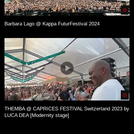
Spä
Barbara Lago @ Kappa FuturFestival 2024
Spä
THEMBA @ CAPRICES FESTIVAL Switzerland 2023 by
LUCA DEA [Modernity stage]