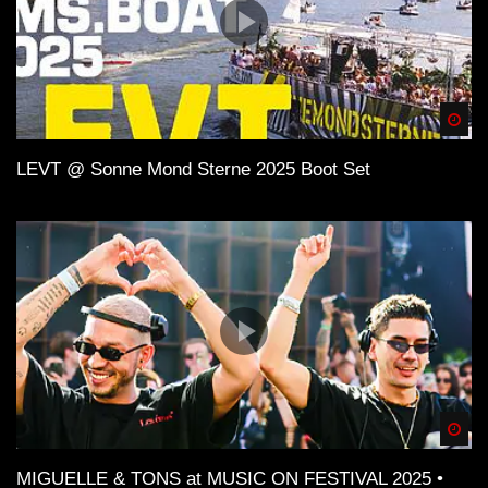
Spä
LEVT @ Sonne Mond Sterne 2025 Boot Set
Spä
MIGUELLE & TONS at MUSIC ON FESTIVAL 2025 •