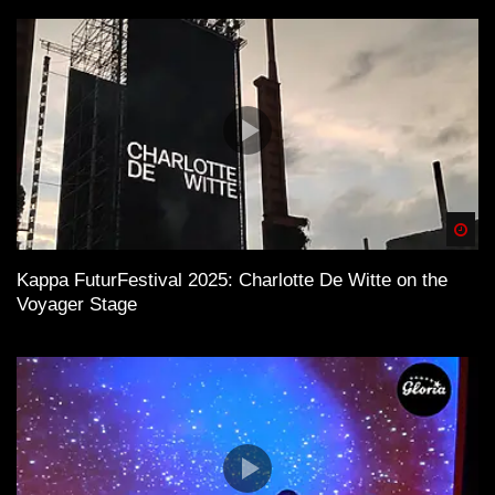
Spä
Kappa FuturFestival 2025: Charlotte De Witte on the
Voyager Stage
Anzeige
×