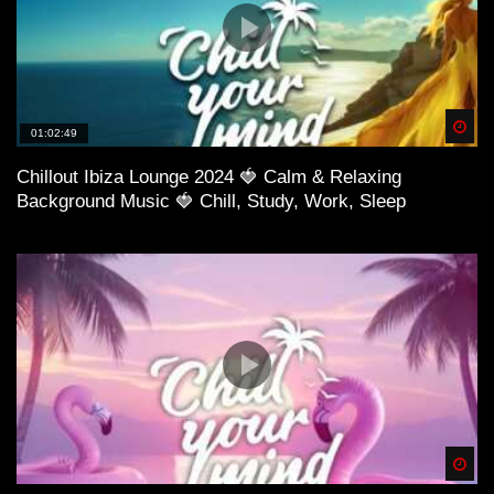
Spä
01:02:49
Chillout Ibiza Lounge 2024 🍓 Calm & Relaxing
Background Music 🍓 Chill, Study, Work, Sleep
Spä