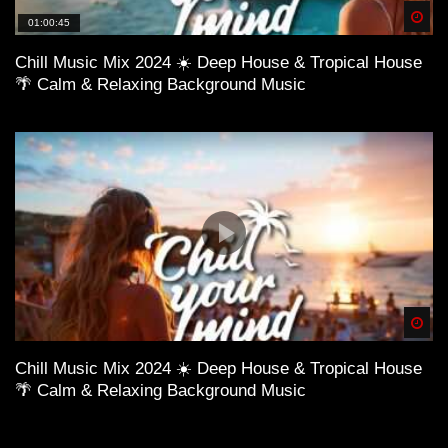
Spä
01:00:45
Chill Music Mix 2024 ☀️ Deep House & Tropical House
🌴 Calm & Relaxing Background Music
Anzeige
×
Spä
Chill Music Mix 2024 ☀️ Deep House & Tropical House
🌴 Calm & Relaxing Background Music