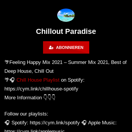
Calm & Relaxing Background
Music 🍓 Chill, Study, Work,
Sleep
Chillout Paradise
ABONNIEREN
🌴Feeling Happy Mix 2021 – Summer Mix 2021, Best of
Deep House, Chill Out
🌴🎧
Chill House Playlist
on Spotify:
https://cym.link/chillhouse-spotify
More Information 👇👇👇
Follow our playlists:
🎧 Spotify: https://cym.link/spotify 🎧 Apple Music:
https://cym.link/applemusic