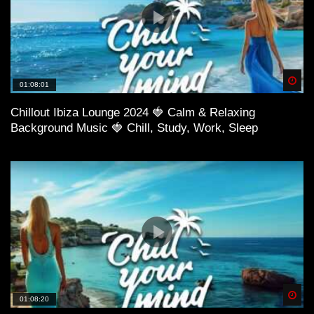
Spä
01:08:01
Chillout Ibiza Lounge 2024 🍓 Calm & Relaxing
Background Music 🍓 Chill, Study, Work, Sleep
Spä
01:08:20