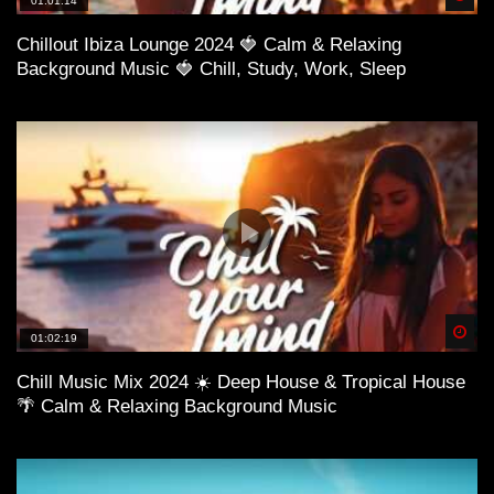
01:01:14
Chillout Ibiza Lounge 2024 🍓 Calm & Relaxing
Background Music 🍓 Chill, Study, Work, Sleep
Spä
01:02:19
Chill Music Mix 2024 ☀️ Deep House & Tropical House
🌴 Calm & Relaxing Background Music