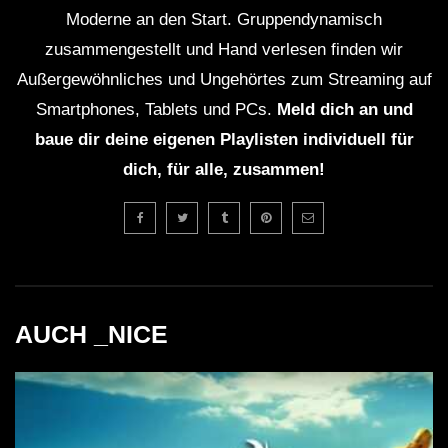
Moderne an den Start. Gruppendynamisch
Good Vibes Only.
zusammengestellt und Hand verlesen finden wir
Außergewöhnliches und Ungehörtes zum Streaming auf
#summer2021
Smartphones, Tablets und PCs.
Meld dich an und
baue dir deine eigenen Playlisten individuell für
WICHTIG:
dich, für alle, zusammen!
Du solltest übrigens gerade weil die Künstler mit
Streaming nicht gerade viel verdienen, sie am besten
direkt unterstützen. Viele Künstler haben die
Möglichkeit für Spenden. Mit dem Spendenbutton unter
AUCH _NICE
dem Video kannst du z.B. den
Klubnetz Dresden e.V.
unterstützen. Definitiv solltest Du Auftritte besuchen
und wenn Du einen Plattespieler hast, kaufe die besten
Tracks auf Vinyl!