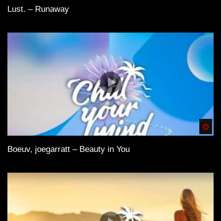
Lust. – Runaway
Spä
Boeuv, joegarratt – Beauty in You