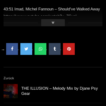
43:51 Imad, Michel Fannoun – Should’ve Walked Away
https://www.youtube.com/watch?v=ZSunI…
47:01 UOAK – In My Mind
49:41 ReZarin – Better Than This
52:18 Nora Van Elken – Fallin
54:57 LU2VYK – Let’s Get Close
Zurück
58:09 Pharien – Find My Way [Extended]
THE ILLUSION – Melody Mix by Djane Psy
Gear
1:01:21 Nora Van Elken – I Know
https://www.youtube.com/watch?v=WfLwK…