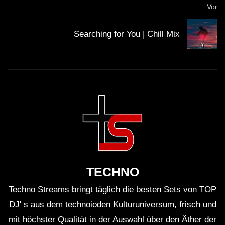
Vor
1:04:24 Pillows – Married To The Summertime
https://www.youtube.com/watch?v=1_G7D…
Searching for You | Chill Mix
1:07:29 Vijay & Sofia – Aleya
1:10:29 Nora Van Elken – I Told You
1:13:41 Nora Van Elken – Be With U
Mixed by Adi-G!
• https://www.instagram.com/djadig/
TECHNO
• https://www.snapchat.com/add/djadig
• https://www.youtube.com/adigofficial
Techno Streams bringt täglich die besten Sets von TOP
DJ' s aus dem technoioden Kulturuniversum, frisch und
• Photo: https://www.unsplash.com
mit höchster Qualität in der Auswahl über den Äther der