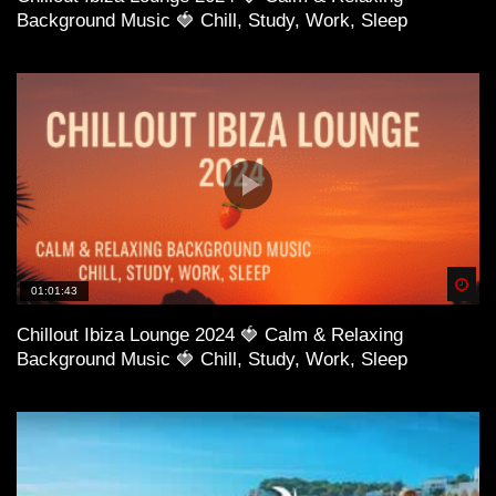
Background Music 🍓 Chill, Study, Work, Sleep
Spä
01:01:43
Chillout Ibiza Lounge 2024 🍓 Calm & Relaxing
Background Music 🍓 Chill, Study, Work, Sleep