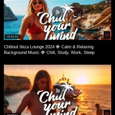
Spä
01:02:22
Chillout Ibiza Lounge 2024 🍓 Calm & Relaxing
Background Music 🍓 Chill, Study, Work, Sleep
Spä