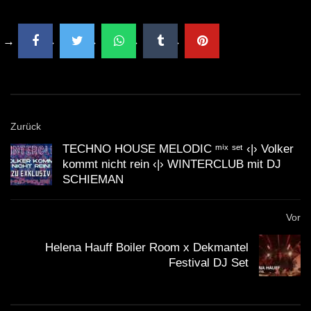
DJ Hoffe @ Opening Techno AG P20
Arnstadt 2019 12 07 part 2
TECHNO HOUSE MELODIC ᵐⁱˣ ˢᵉᵗ ‹|›
EXTRAVAGANZA VOL.1 ‹|›
WINTERCLUB mit DJ SCHIEMAN
Zurück
TECHNO HOUSE MELODIC ᵐⁱˣ ˢᵉᵗ ‹|› Volker
TECHNO HOUSE MELODIC ᵐⁱˣ ˢᵉᵗ ‹|›
kommt nicht rein ‹|› WINTERCLUB mit DJ
EXTRAVAGANZA VOL.3 ‹|›
SCHIEMAN
WINTERCLUB mit DJ SCHIEMAN
Vor
TECHNO HOUSE MELODIC ᵐⁱˣ ˢᵉᵗ ‹|›
Eisige Ekstase – Der Winter lebt ‹|›
Helena Hauff Boiler Room x Dekmantel
WINTERCLUB mit DJ SCHIEMAN
Festival DJ Set
TECHNO HOUSE MELODIC ᵐⁱˣ ˢᵉᵗ ‹|›
Die Nachbarn feiern immer noch ‹|›