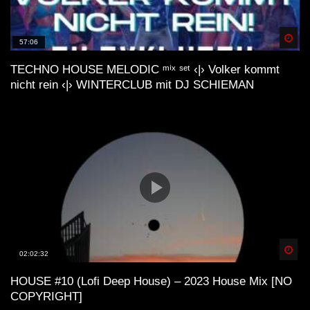
Spä
57:06
TECHNO HOUSE MELODIC ᵐⁱˣ ˢᵉᵗ ‹|› Volker kommt
nicht rein ‹|› WINTERCLUB mit DJ SCHIEMAN
Spä
02:02:32
HOUSE #10 (Lofi Deep House) – 2023 House Mix [NO
COPYRIGHT]