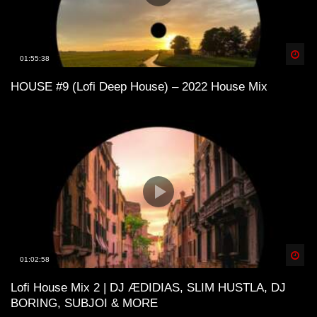
Spä
01:55:38
HOUSE #9 (Lofi Deep House) – 2022 House Mix
Spä
01:02:58
Lofi House Mix 2 | DJ ÆDIDIAS, SLIM HUSTLA, DJ
BORING, SUBJOI & MORE