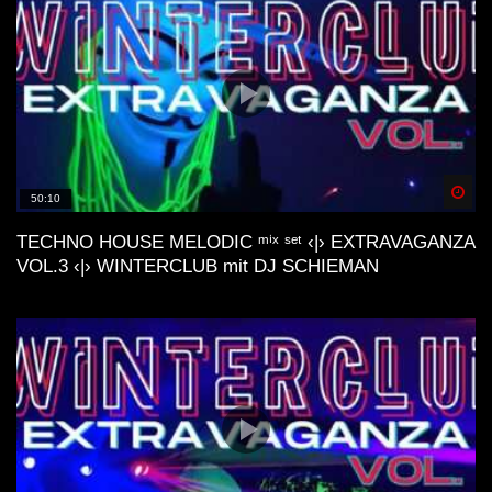
Spä
50:10
TECHNO HOUSE MELODIC ᵐⁱˣ ˢᵉᵗ ‹|› EXTRAVAGANZA
VOL.3 ‹|› WINTERCLUB mit DJ SCHIEMAN