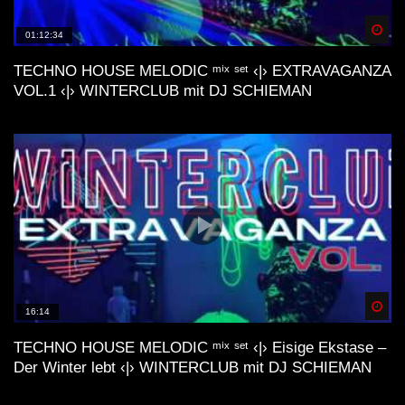
Spä
01:12:34
TECHNO HOUSE MELODIC ᵐⁱˣ ˢᵉᵗ ‹|› EXTRAVAGANZA
VOL.1 ‹|› WINTERCLUB mit DJ SCHIEMAN
Spä
16:14
TECHNO HOUSE MELODIC ᵐⁱˣ ˢᵉᵗ ‹|› Eisige Ekstase –
Der Winter lebt ‹|› WINTERCLUB mit DJ SCHIEMAN