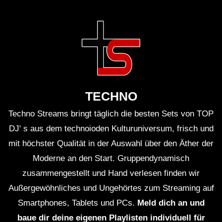
WINTERCLUB mit DJ SCHIEMAN
TECHNO HOUSE MELODIC ᵐⁱˣ ˢᵉᵗ ‹|›
Volker kommt nicht rein ‹|›
WINTERCLUB mit DJ SCHIEMAN
TECHNO HOUSE MELODIC ᵐⁱˣ ˢᵉᵗ ‹|
TECHNO
Das Geheimnis des magischen
Livestreams |› DJ SCHIE_MAN live
Techno Streams bringt täglich die besten Sets von TOP
DJ' s aus dem technoioden Kulturuniversum, frisch und
TECHNO HOUSE MELODIC ᵐⁱˣ ˢᵉᵗ ‹|›
mit höchster Qualität in der Auswahl über den Äther der
Die DÄMMUNG ist da ‹|›
WINTERCLUB
Moderne an den Start. Gruppendynamisch
zusammengestellt und Hand verlesen finden wir
Techno & House DJ Set ‘n Mix ‹|›
Außergewöhnliches und Ungehörtes zum Streaming auf
Geheimer WinterClub: ›Es waren bunte
Smartphones, Tablets und PCs.
Meld dich an und
Menschen da‹ ‹|› DJ SCHIE_MAN
baue dir deine eigenen Playlisten individuell für