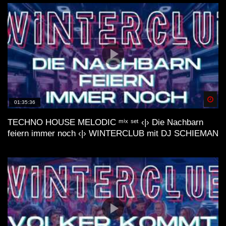
Spä
01:35:36
TECHNO HOUSE MELODIC ᵐⁱˣ ˢᵉᵗ ‹|› Die Nachbarn
feiern immer noch ‹|› WINTERCLUB mit DJ SCHIEMAN