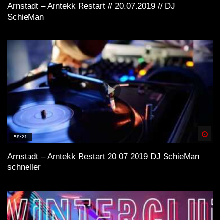
Arnstadt – Arntekk Restart // 20.07.2019 // DJ
SchieMan
Spä
58:21
Arnstadt – Arntekk Restart 20 07 2019 DJ SchieMan
schneller