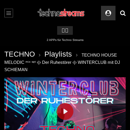
🏳️‍🌈
2 APPs für Techno Streams
TECHNO
Playlists
TECHNO HOUSE
MELODIC ᵐⁱˣ ˢᵉᵗ ‹|› Der Ruhestörer ‹|› WINTERCLUB mit DJ
SCHIEMAN
PLAY