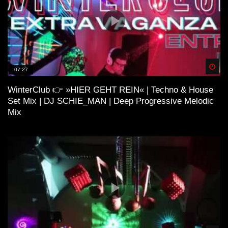
Spä
07:27
WinterClub 👉 »HIER GEHT REIN« | Techno & House
Set Mix | DJ SCHIE_MAN | Deep Progressive Melodic
Mix