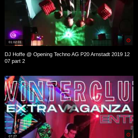
Spä
01:02:01
DJ Hoffe @ Opening Techno AG P20 Arnstadt 2019 12
07 part 2
Spä
07:27