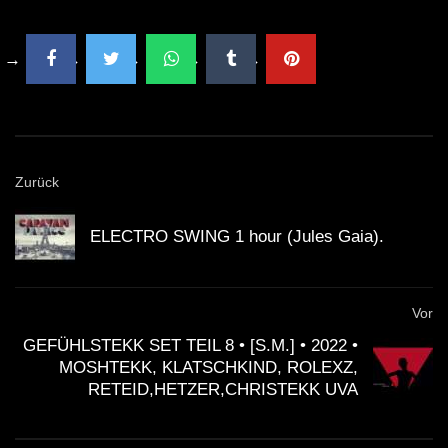
Psychedelic Trance ॐ Psytrance Acid
Festival CALI CONNECTION LIVE Mix
2021
Zurück
ELECTRO SWING 1 hour (Jules Gaia).
Vor
GEFÜHLSTEKK SET TEIL 8 • [S.M.] • 2022 •
MOSHTEKK, KLATSCHKIND, ROLEXZ,
RETEID,HETZER,CHRISTEKK UVA