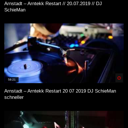
Arnstadt – Arntekk Restart // 20.07.2019 // DJ
SchieMan
Spä
58:21
Arnstadt – Arntekk Restart 20 07 2019 DJ SchieMan
schneller