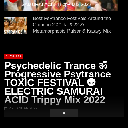
Arnstadt – Arntekk Restart //
Arnstadt – Arntekk R
SAMURAI ACID Trippy Mix 2022
20.07.2019 // DJ SchieMan
2019 DJ SchieMan sc
Best Psytrance Festivals Around the
Globe in 2021 & 2022 ॐ
Metamorphosis Pulsar & Katayy Mix
Psychedelic Experience Psytrance
GOA SUMMER FESTIVAL @ THE
PLAYLISTS
POWER OF DMT MIX 2021
Psychedelic Trance ॐ
Progressive Psytrance
Psytrance Mai 2022 |Festival Warm Up
TOXIC FESTIVAL 👽
Night Edition| Dj PsyLucas
ELECTRIC SAMURAI
ACID Trippy Mix 2022
PSYCHEDELIC GIRLS / BOOM
26. JANUAR 2022
FESTIVAL 👽 Progressive Psytrance ॐ
ACID PSICODÉLICO Mix 2022