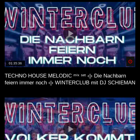
Spä
01:35:36
TECHNO HOUSE MELODIC ᵐⁱˣ ˢᵉᵗ ‹|› Die Nachbarn
feiern immer noch ‹|› WINTERCLUB mit DJ SCHIEMAN