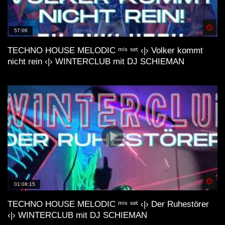
Spä
57:06
TECHNO HOUSE MELODIC ᵐⁱˣ ˢᵉᵗ ‹|› Volker kommt
nicht rein ‹|› WINTERCLUB mit DJ SCHIEMAN
Spä
01:08:15
TECHNO HOUSE MELODIC ᵐⁱˣ ˢᵉᵗ ‹|› Der Ruhestörer
‹|› WINTERCLUB mit DJ SCHIEMAN