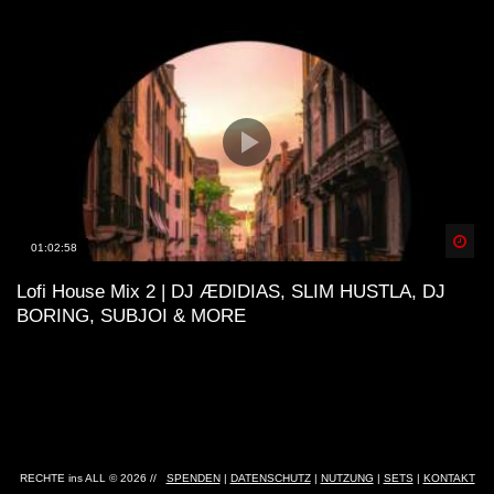
Spä
01:02:58
Lofi House Mix 2 | DJ ÆDIDIAS, SLIM HUSTLA, DJ
BORING, SUBJOI & MORE
RECHTE ins ALL © 2026 //
SPENDEN
|
DATENSCHUTZ
|
NUTZUNG
|
SETS
|
KONTAKT