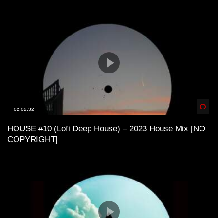
Spä
02:02:32
HOUSE #10 (Lofi Deep House) – 2023 House Mix [NO
COPYRIGHT]