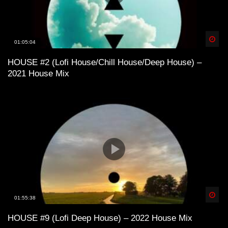
Spä
01:05:04
HOUSE #2 (Lofi House/Chill House/Deep House) –
2021 House Mix
Spä
01:55:38
HOUSE #9 (Lofi Deep House) – 2022 House Mix