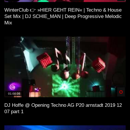
WinterClub 👉 »HIER GEHT REIN« | Techno & House
Set Mix | DJ SCHIE_MAN | Deep Progressive Melodic
Mix
Spä
01:00:06
DJ Hoffe @ Opening Techno AG P20 arnstadt 2019 12
07 part 1