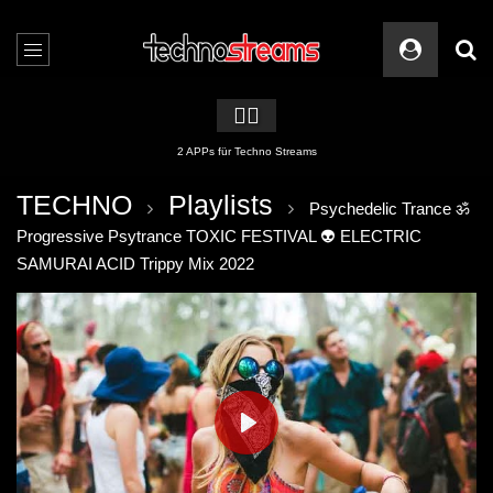
🏳️‍🌈
2 APPs für Techno Streams
TECHNO
Playlists
Psychedelic Trance ॐ
Progressive Psytrance TOXIC FESTIVAL 👽 ELECTRIC
SAMURAI ACID Trippy Mix 2022
PLAY