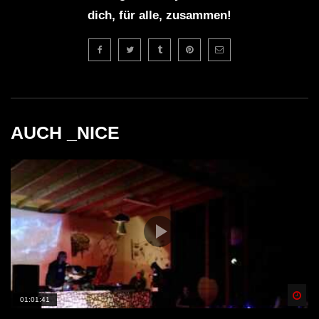
dich, für alle, zusammen!
AUCH _NICE
Spä
01:01:41