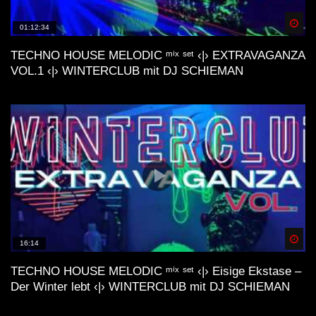
Spä
01:12:34
TECHNO HOUSE MELODIC ᵐⁱˣ ˢᵉᵗ ‹|› EXTRAVAGANZA
VOL.1 ‹|› WINTERCLUB mit DJ SCHIEMAN
Spä
16:14
TECHNO HOUSE MELODIC ᵐⁱˣ ˢᵉᵗ ‹|› Eisige Ekstase –
Der Winter lebt ‹|› WINTERCLUB mit DJ SCHIEMAN