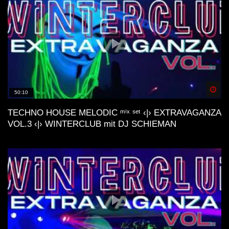
Spä
50:10
TECHNO HOUSE MELODIC ᵐⁱˣ ˢᵉᵗ ‹|› EXTRAVAGANZA
VOL.3 ‹|› WINTERCLUB mit DJ SCHIEMAN