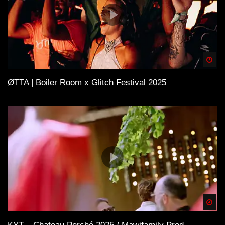
Spä
ØTTA | Boiler Room x Glitch Festival 2025
Spä