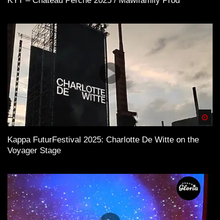
KYT – Chateau Perché 2025 / Mawifamily Prod
Spä
Kappa FuturFestival 2025: Charlotte De Witte on the
Voyager Stage