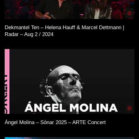
Spä
Dekmantel Ten – Helena Hauff & Marcel Dettmann |
Radar – Aug 2 / 2024
Spä
Ángel Molina – Sónar 2025 – ARTE Concert