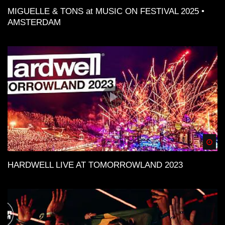
MIGUELLE & TONS at MUSIC ON FESTIVAL 2025 •
AMSTERDAM
Spä
HARDWELL LIVE AT TOMORROWLAND 2023