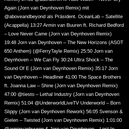
Again (Jorn van Deynhoven Remix) mit
@aboveandbeyond als Präsident. OceanLab – Satellite
(Acappella) 13:27 Armin van Buuren ft. Richard Bedford
– Love Never Came (Jorn van Deynhoven Remix)
19:48 Jorn van Deynhoven – The New Horizons (ASOT
650 Anthem) (@FerryTayle Remix) 25:50 Jorn van
Deynhoven – We Can Fly 30:24 Ultra Shock – The
Sound Of E (Jorn van Deynhoven Remix) 35:17 Jorn
van Deynhoven – Headliner 41:00 The Space Brothers
ft. Joanna Law – Shine (Jorn van Deynhoven Remix)
47:00 @tiesto – Lethal Industry (Jorn van Deynhoven
Remix) 51:04 @UnderworldLiveTV Underworld – Born
Slippy (Jorn van Deynhoven Rework) 56:05 Svenson &
Gielen – Twisted (Jorn van Deynhoven Remix) 1:01:00
@arminvanbuuren & Jorn van Deynhoven – Lost In