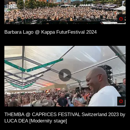
Spä
Barbara Lago @ Kappa FuturFestival 2024
Spä
THEMBA @ CAPRICES FESTIVAL Switzerland 2023 by
LUCA DEA [Modernity stage]