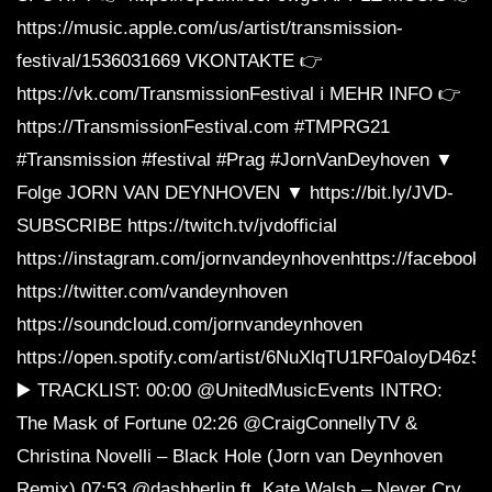
https://music.apple.com/us/artist/transmission-
festival/1536031669 VKONTAKTE 👉
https://vk.com/TransmissionFestival ℹ️ MEHR INFO 👉
https://TransmissionFestival.com #TMPRG21
#Transmission #festival #Prag #JornVanDeyhoven ▼
Folge JORN VAN DEYNHOVEN ▼ https://bit.ly/JVD-
SUBSCRIBE https://twitch.tv/jvdofficial
https://instagram.com/jornvandeynhovenhttps://faceboo
https://twitter.com/vandeynhoven
https://soundcloud.com/jornvandeynhoven
https://open.spotify.com/artist/6NuXlqTU1RF0aIoyD46z5v
▶️ TRACKLIST: 00:00 @UnitedMusicEvents INTRO:
The Mask of Fortune 02:26 @CraigConnellyTV &
Christina Novelli – Black Hole (Jorn van Deynhoven
Remix) 07:53 @dashberlin ft. Kate Walsh – Never Cry