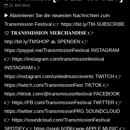
Barbara Lago @ Kappa
THEMBA @ CAPRI
22. MAI 2024
FuturFestival 2024
FESTIVAL Switzerla
LUCA DEA [Modernit
▶️ Abonnieren Sie die neuesten Nachrichten zum
Transmission Festival 👉 https://bit.ly/TM-SUBSCRIBE
👕 𝐓𝐑𝐀𝐍𝐒𝐌𝐈𝐒𝐒𝐈𝐎𝐍 𝐌𝐄𝐑𝐂𝐇𝐀𝐍𝐃𝐈𝐒𝐄 👉
http://bit.ly/TMSHOP 🙏 SPENDEN 👉
https://paypal.me/TransmissionFestival INSTAGRAM
👉 https://instagram.com/transmissionfestival
INSTAGRAM 👉
https://instagram.com/unitedmusicevents TWITCH 👉
https://twitch.com/TransmissionFest TIKTOK 👉
https://tiktok.com/@transmissionfestival FACEBOOK
👉 https://FB.com/TransmissionFestival TWITTER 👉
https://twitter.com/TransmissionPRG SOUNDCLOUD
👉 https://soundcloud.com/TransmissionFestival
SPOTIFY 👉 https://spoti.fi/35Fcwge APPLE MUSIC 👉