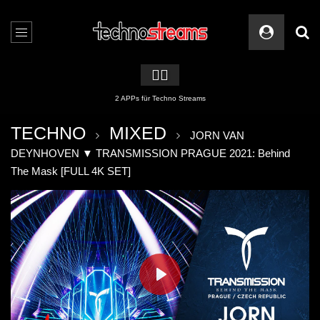
🏳️‍🌈
2 APPs für Techno Streams
TECHNO
MIXED
JORN VAN
DEYNHOVEN ▼ TRANSMISSION PRAGUE 2021: Behind
The Mask [FULL 4K SET]
PLAY