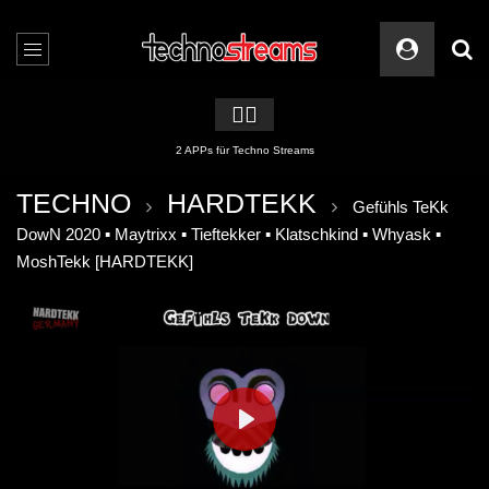
🏳️‍🌈
2 APPs für Techno Streams
TECHNO
HARDTEKK
Gefühls TeKk
DowN 2020 ▪ Maytrixx ▪ Tieftekker ▪ Klatschkind ▪ Whyask ▪
MoshTekk [HARDTEKK]
PLAY