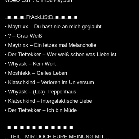
ViDeO CuT : ChinSu PsySun
Wanja vs Crotekk @ Mikroport.Club –
□■□■□■□TrAckLiStE□■□■□■□■
18.01.2014
• Maytrixx – Du hast nie an mich geglaubt
• ? – Grau Weiß
Wanja & Crotekk – Acid Wars Floor @
• Maytrixx – Ein letzes mal Melancholie
Ruhr-in-Love Festival 2023
• Der Tieftekker – Wer weiß schon was Liebe ist
• Whyask – Kein Wort
• Moshtekk – Geiles Leben
#crotekkclassics Borderline & Crotekk
• Klatschkind – Verloren im Universum
@ Bunker Petkus 20.04.2013
• Whyask – (Lea) Treppenhaus
• Klatschkind – Intergalaktische Liebe
Leigh Johnson vs Crotekk – 10.06 Live
• Der Tieftekker – Ich bin Müde
Premiere @ Mbia Berlin
□■□■□■□■□■□■□■□■□■□■□■
…TEILT MIR DOCH EURE MEINUNG MIT…
@Crotekk & Flow Life @ M-Bia Berlin