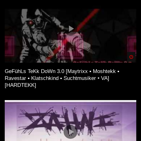
Spä
GeFühLs TeKk DoWn 3.0 [Maytrixx ▪ Moshtekk ▪
Ravestar ▪ Klatschkind ▪ Suchtmusiker • VA]
[HARDTEKK]