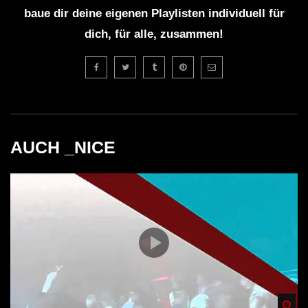
baue dir deine eigenen Playlisten individuell für
dich, für alle, zusammen!
AUCH _NICE
Spä