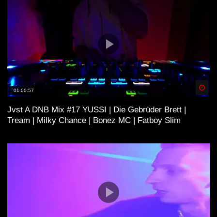
Spä
01:00:57
Jvst A DNB Mix #17 YUSSI | Die Gebrüder Brett |
Tream | Milky Chance | Bonez MC | Fatboy Slim