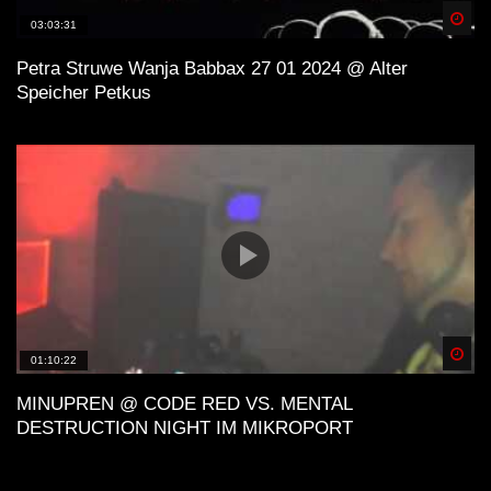
Spä
03:03:31
Petra Struwe Wanja Babbax 27 01 2024 @ Alter
Speicher Petkus
Spä
01:10:22
MINUPREN @ CODE RED VS. MENTAL
DESTRUCTION NIGHT IM MIKROPORT