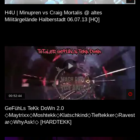
H4U | Minupren vs Craig Mortalis @ altes
Militärgelände Halberstadt 06.07.13 [HQ]
Spä
00:52:44
GeFühLs TeKk DoWn 2.0
◇Maytrixx◇Moshtekk◇Klatschkind◇Tieftekker◇Ravest
ar◇WhyAsk!◇ [HARDTEKK]