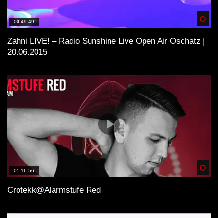
Spä
00:49:49
Zahni LIVE! – Radio Sunshine Live Open Air Oschatz |
20.06.2015
Spä
01:16:56
Crotekk@Alarmstufe Red