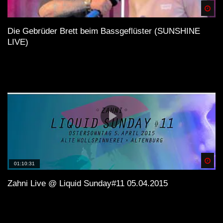
Spä
Die Gebrüder Brett beim Bassgeflüster (SUNSHINE
LIVE)
Spä
01:10:31
Zahni Live @ Liquid Sunday#11 05.04.2015