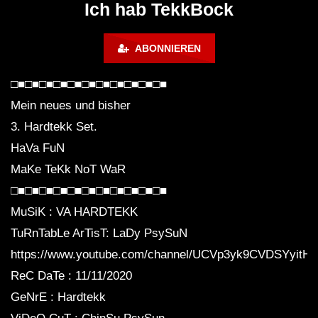
Ich hab TekkBock
FETTE MISCHE [SET 2018]
ABONNIEREN
Fangarm – Industrial Techno Live Set
□■□■□■□■□■□■□■□■□■□■□■
Mein neues und bisher
3. Hardtekk Set.
Wanja & Crotekk (Live) @ Druckfabrik
HaVa FuN
– 27.09.2014
MaKe TeKk NoT WaR
□■□■□■□■□■□■□■□■□■□■□■
VolksteKK Crotekk / EntzugszKlinique /
MuSiK : VA HARDTEKK
Marc&O
TuRnTabLe ArTisT: LaDy PsySuN
https://www.youtube.com/channel/UCVp3yk9CVDSYyitH
ReC DaTe : 11/11/2020
CROTEKK (VIDEOSET) @
RDOUTBREAK Lutherstadt Wittenberg
GeNrE : Hardtekk
19.12.2020