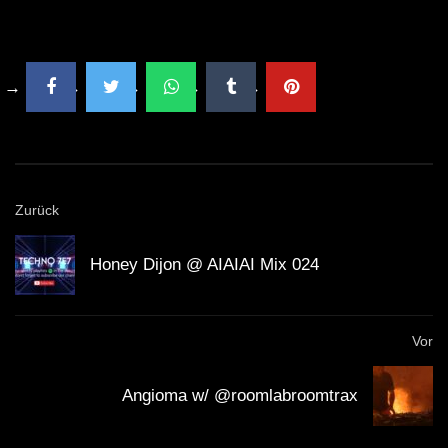
Zurück
Honey Dijon @ AIAIAI Mix 024
Vor
Angioma w/ @roomlabroomtrax