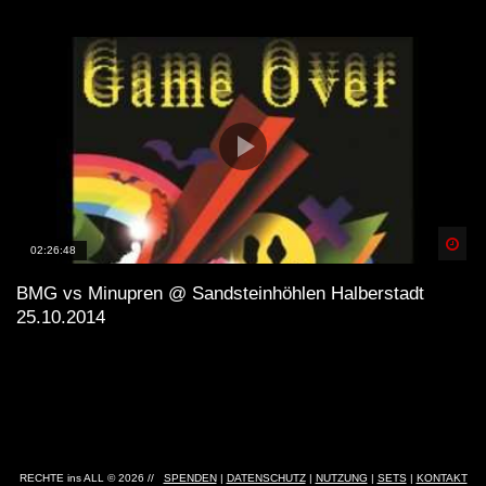
Spä
02:26:48
BMG vs Minupren @ Sandsteinhöhlen Halberstadt
25.10.2014
RECHTE ins ALL © 2026 //
SPENDEN
|
DATENSCHUTZ
|
NUTZUNG
|
SETS
|
KONTAKT