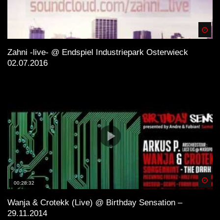
Spä
Zahni -live- @ Endspiel Industriepark Osterwieck
02.07.2016
Spä
00:28:32
Wanja & Crotekk (Live) @ Birthday Sensation –
29.11.2014