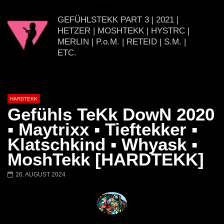
H4U | Minupren vs Craig Mortalis
GeFühLs TeKk DoWn
@ altes Militärgelände
◇Maytrixx◇Moshtek
GEFÜHLSTEKK PART 3 | 2021 |
Halberstadt 06.07.13 [HQ]
d◇Tieftekker◇Rave
HETZER | MOSHTEKK | HYSTRC |
!◇ [HARDTEKK]
MERLIN | P.o.M. | RETEID | S.M. |
ETC.
HARD [S.M.] TEKK GERMANY SET-
SESSION | 2021 | 50:03 MIN
5UCHTMU51K3R [HARDTEKK]
HARDTEKK
Gefühls TeKk DowN 2020
GEFÜHLSTEKK SET • TEIL 6 • [S.M.] •
▪ Maytrixx ▪ Tieftekker ▪
MAYTRIXX / SCHILLAH / ROLEXZ /
Klatschkind ▪ Whyask ▪
HETZER / BORDERLINE / U.V.A
MoshTekk [HARDTEKK]
Kazilla – 2021 (SET-CUT) |
26. AUGUST 2024
HARDTEKK | [HD]
[HARDTEKK] HETZER VS. PARKER –