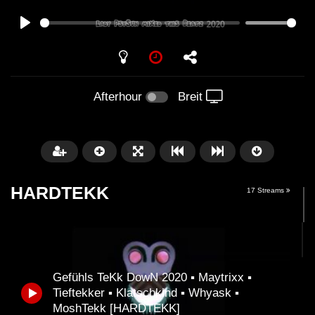
PLAY
Afterhour
Breit
HARDTEKK
17 Streams
Gefühls TeKk DowN 2020 ▪ Maytrixx ▪
Später
Tieftekker ▪ Klatschkind ▪ Whyask ▪
00:52:44
MoshTekk [HARDTEKK]