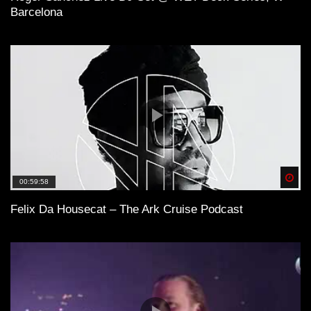
Barcelona
Spä
00:59:58
Felix Da Housecat – The Ark Cruise Podcast