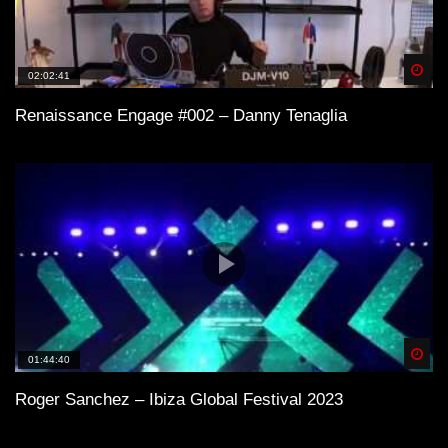
Spä
02:02:41
Renaissance Engage #002 – Danny Tenaglia
Spä
01:44:40
Roger Sanchez – Ibiza Global Festival 2023