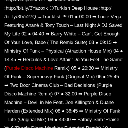
:http://bit.ly/3Yazoxk ⚪Turkish Deep House :http:/
/bit.ly/3IVn27Q →Tracklist ™ 01 ● 00:00 ➡ Louie Vega
Featuring Anané & Tony Touch – Last Night A DJ Saved
My Life 02 ● 04:40 ➡ Barry White – Can’t Get Enough
Of Your Love, Babe ( The Remix Suite) 03 ● 09:15 ➡
Ministry Of Funk – Physical (Atraction House Mix) 04 ●
14:45 ➡ Hercules & Love Affair ‘Do You Feel The Same’
(
Purple Disco Machine
Remix) 05 ● 20:30 ➡ Ministry
Of Funk – Superheavy Funk (Original Mix) 06 ● 25:45
➡ Two Door Cinema Club – Bad Decisions (Purple
Disco Machine Remix) 07 ● 32:00 ➡ Purple Disco
Machine – Devil in Me Feat. Joe Killington & Duane
Harden (Extended Mix) 08 ● 36:45 ➡ Ministry Of Funk
– Life (Original Mix) 09 ● 43:00 ➡ Fatboy Slim ‘Praise