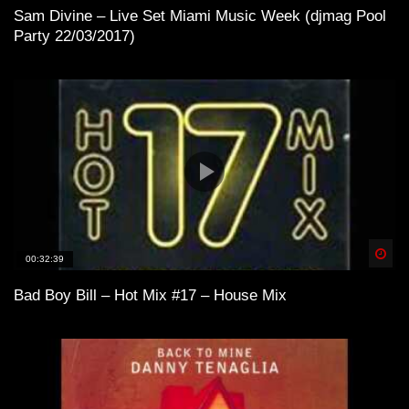
Sam Divine – Live Set Miami Music Week (djmag Pool
Party 22/03/2017)
Spä
00:32:39
Bad Boy Bill – Hot Mix #17 – House Mix