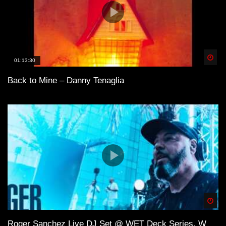
Spä
01:13:30
Back to Mine – Danny Tenaglia
Spä
Roger Sanchez Live DJ Set @ WET Deck Series, W