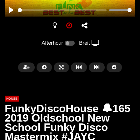
PLAY
Afterhour
Breit
HOUSE
FunkyDiscoHouse 🔔165
2019 Oldschool New
School Funky Disco
Später
00:20:23
Mastermix #JAYC