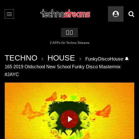
🏳️‍🌈
2 APPs für Techno Streams
TECHNO
HOUSE
FunkyDiscoHouse 🔔
165 2019 Oldschool New School Funky Disco Mastermix
#JAYC
PLAY