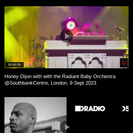
Spä
00:40:39
Honey Dijon with with the Radiant Baby Orchestra
@SouthbankCentre, London, 9 Sept 2023