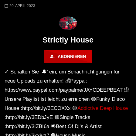
Honey Dijon- Escenario Villa
DENNIS FERRER (T
20. APRIL 2023
Maravilla @ Tecate Pal Norte
HOUSE SET) @ JA
2023 Monterrey NL 3 31 23
Strictly House
ABONNIEREN
✓ Schalten Sie ‘🔔’ ein, um Benachrichtigungen für
neue Uploads zu erhalten! 💰Paypal:
https://www.paypal.com/paypalme/JAYCDEEPBEAT 📀
Unsere Playlist ist leicht zu erreichen 🟣Funky Disco
House :http://bit.ly/3ECOXXx 🟡
Addictive Deep House
:http://bit.ly/3EDbJyE 🔴Single Tracks
:http://bit.ly/3IZBI6a 🌟Best Of Dj’s & Artist
:http://bit.ly/3kxivz7 🟠House Music