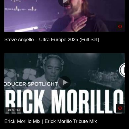
Spä
Steve Angello – Ultra Europe 2025 (Full Set)
Spä
01:07:13
Erick Morillo Mix | Erick Morillo Tribute Mix