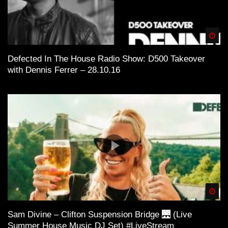
Spä
Defected In The House Radio Show: D500 Takeover
with Dennis Ferrer – 28.10.16
Spä
Sam Divine – Clifton Suspension Bridge 🌉 (Live
Summer House Music DJ Set) #LiveStream