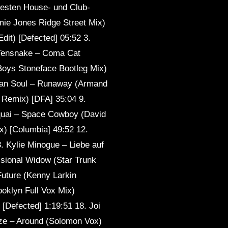
 besten House- und Club-
mie Jones Ridge Street Mix)
dit) [Defected] 05:52 3.
. Tensnake – Coma Cat
 Boys Stoneface Bootleg Mix)
ican Soul – Runaway (Armand
s Remix) [DFA] 35:04 9.
quai – Space Cowboy (David
x) [Columbia] 49:52 12.
. Kylie Minogue – Liebe auf
ssional Widow (Star Trunk
Future (Kenny Larkin
oklyn Full Vox Mix)
Defected] 1:19:51 18. Joi
ze – Around (Solomon Vox)