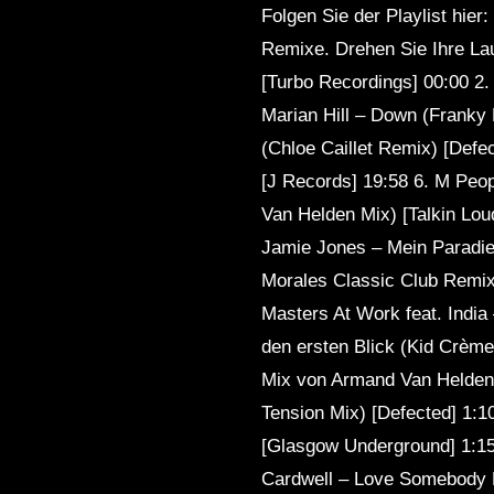
Folgen Sie der Playlist hie
Remixe. Drehen Sie Ihre Lau
[Turbo Recordings] 00:00 2. 
Marian Hill – Down (Franky
(Chloe Caillet Remix) [Defe
[J Records] 19:58 6. M Peo
Van Helden Mix) [Talkin Lou
Jamie Jones – Mein Paradie
Morales Classic Club Remix
Masters At Work feat. India
den ersten Blick (Kid Crème
Mix von Armand Van Helden) 
Tension Mix) [Defected] 1:1
[Glasgow Underground] 1:15
Cardwell – Love Somebody E