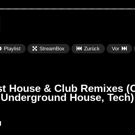
Playlist
StreamBox
Zurück
Vor
t House & Club Remixes (C
 Underground House, Tech)
Später
Später
PRICES
Festival BPM 2025 – Live
De
J
rland 2023 by
Completa
Ma
nity stage]
/ 