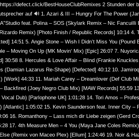
r: https://defect.click/BestHouseClubRemixes 2 Stunden der
tsprecher auf 🔊 1. Azari & III – Hungry For The Power (Ja
A”Studio feat. Polina – SOS (Skylark Remix – Nic Fancuilli E
 Rizardo Remix) [Photo Finish / Republic Records] 10:14 4
cted] 14:51 5. Angie Stone – Wish I Didn’t Miss You (Pound
ple – Moving On Up (MK Movin‘ Mix) [Epic] 26:07 7. Nuyor
d] 30:58 8. Hercules & Love Affair – Blind (Frankie Knuckle
s (Damian Lazarus Re-Shape) [Defected] 40:12 10. Jamiro
) [Work] 44:33 11. Mariah Carey – Dreamlover (Def Club Mi
 – Backfired (Joey Negro Club Mix) [MAW Records] 55:59 13
 Vocal Dub) [Parlophone UK] 1:01:28 14. Tori Amos – Profe
[Atlantic] 1:05:02 15. Kevin Saunderson feat. Inner City – 
0:06 16. Romanthony – Lass mich dir Liebe zeigen (Gerd Cro
:28 17. 4th Measure Men – 4 You (Maya Jane Coles Remix) [
lse (Remix von Maceo Plex) [Ellum] 1:24:46 19. Noir & Ha