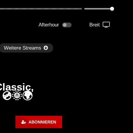
Afterhour
Breit
Weitere Streams
lassic,
 💿🌞🌍
Später
kmantel Ten – Helena Hauff &
Ángel Molina – Sónar 202
ABONNIEREN
rcel Dettmann | Radar – Aug 2
ARTE Concert
2024