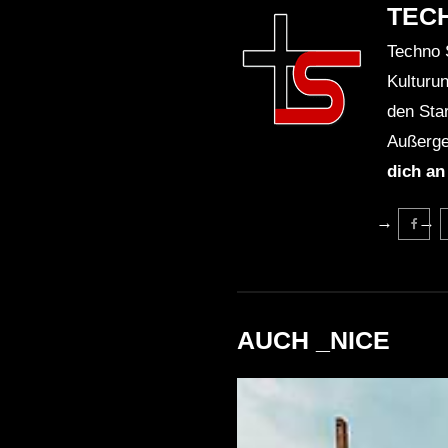
TEC
Techno 
Kulturu
den Sta
Außerge
dich an
AUCH _NICE