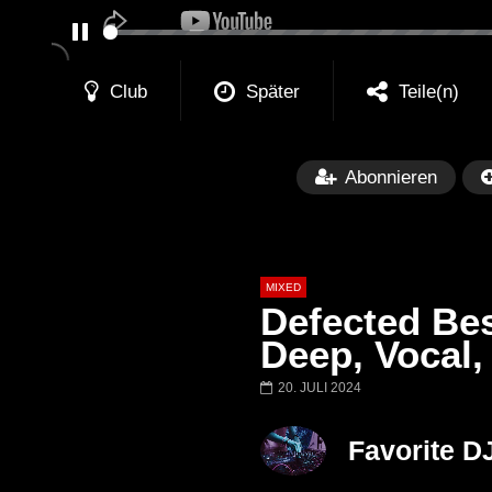
PAUSE
Club
Später
Teile(n)
Abonnieren
MIXED
Defected Bes
Deep, Vocal,
20. JULI 2024
Später
Barbara Lago @ Kappa
THEMBA @ CA
Favorite D
FuturFestival 2024
FESTIVAL Switze
LUCA DEA [Moder