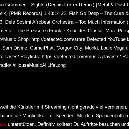
don Grammer – Sights (Dennis Ferrer Remix) [Metal & Dust R
ix) [PMR Records] 1:43:14 22. Fish Go Deep – The Cure &
3. Dele Sosimi Afrobeat Orchestra – Too Much Information (
kness – The Pressure (Frankie Knuckles Classic Mix) [Pers
.to/Music Shop: http://defected.com/store Defected YouTube i
 Sam Divine, CamelPhat, Gorgon City, Monki, Louie Vega u
eleases/ Playlists: https://defected.com/music/playlists/ Ra
/radio/ #HouseMusicAllLifeLong
weil die Künstler mit Streaming nicht gerade viel verdienen
r haben die Möglichkeit für Spenden. Mit dem Spendenbutton
.V.
unterstützen. Definitiv solltest Du Auftritte besuchen u