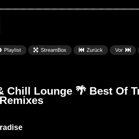
Playlist
StreamBox
Zurück
Vor
Chill Lounge 🌴 Best Of T
 Remixes
Später
Später
0
Boeuv, joegarratt – Beauty in You
Ch
aradise
Ca
Mu