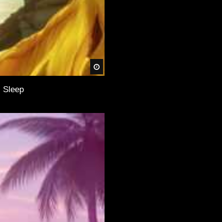
Später
, Sleep