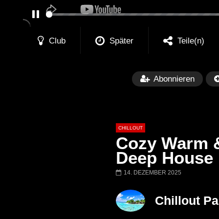
PAUSE
Club
Später
Teile(n)
Abonnieren
CHILLOUT
Cozy Warm & 
Deep House
14. DEZEMBER 2025
Später
01:02:49
Chillout Ibiza Lounge 2024 🍓
Lust. – Runaway
Chillout P
Calm & Relaxing Background
Music 🍓 Chill, Study, Work,