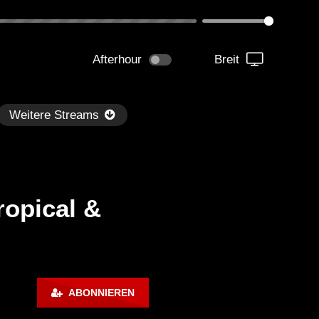
Afterhour
Breit
Weitere Streams
ropical &
Später
1:07:24
illout Ibiza Lounge 2024 🍓
Chillout Ibiza Lounge 202
ABONNIEREN
lm & Relaxing Background
Calm & Relaxing Backgr
sic 🍓 Chill, Study, Work,
Music 🍓 Chill, Study, Wo