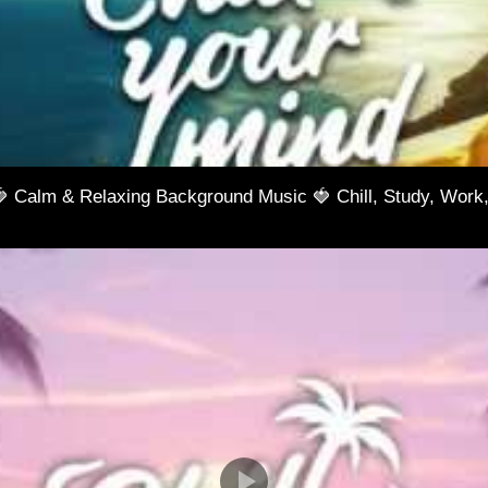
🍓 Calm & Relaxing Background Music 🍓 Chill, Study, Work