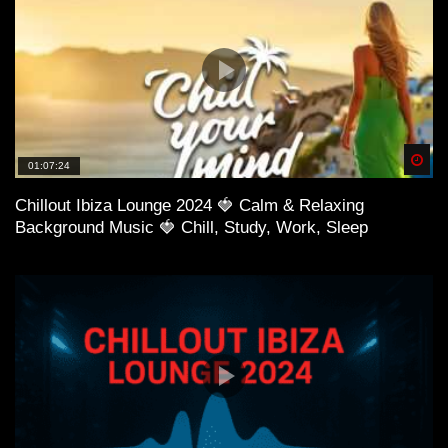
Spä
01:07:24
Chillout Ibiza Lounge 2024 🍓 Calm & Relaxing
Background Music 🍓 Chill, Study, Work, Sleep