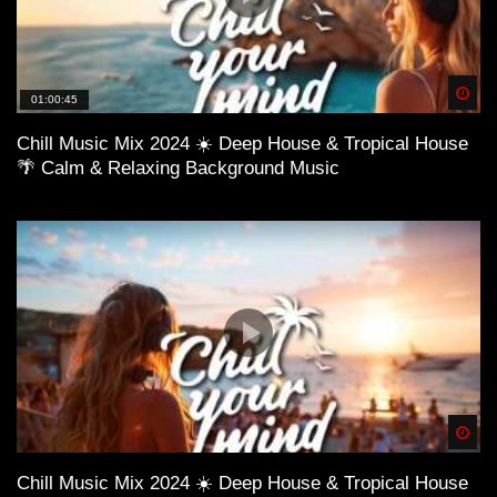
Spä
01:00:45
Chill Music Mix 2024 ☀️ Deep House & Tropical House
🌴 Calm & Relaxing Background Music
Spä
Chill Music Mix 2024 ☀️ Deep House & Tropical House