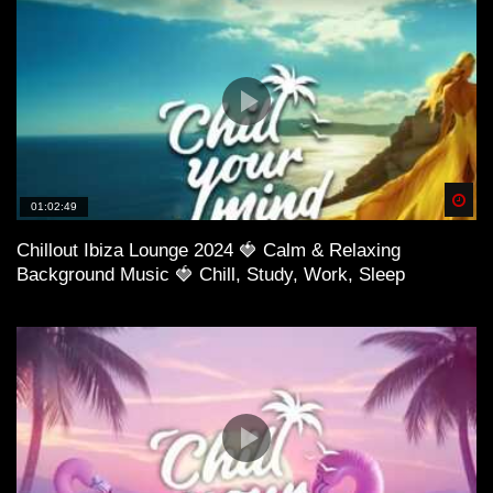
Spä
01:02:49
Chillout Ibiza Lounge 2024 🍓 Calm & Relaxing
Background Music 🍓 Chill, Study, Work, Sleep