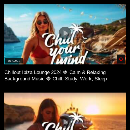
Spä
01:02:22
Chillout Ibiza Lounge 2024 🍓 Calm & Relaxing
Background Music 🍓 Chill, Study, Work, Sleep