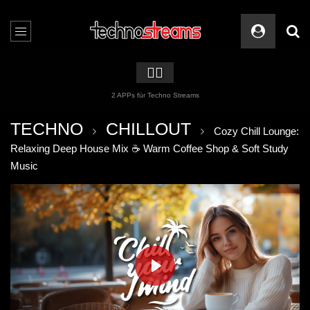
🏳️‍🌈
2 APPs für Techno Streams
TECHNO
CHILLOUT
Cozy Chill Lounge:
Relaxing Deep House Mix ☕ Warm Coffee Shop & Soft Study
Music
PLAY