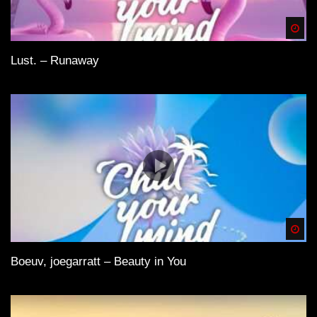
Spä
Lust. – Runaway
Spä
Boeuv, joegarratt – Beauty in You