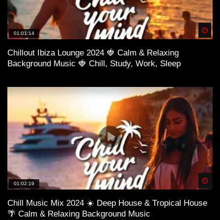
Spä
01:01:14
Chillout Ibiza Lounge 2024 🍓 Calm & Relaxing
Background Music 🍓 Chill, Study, Work, Sleep
Spä
01:02:19
Chill Music Mix 2024 ☀️ Deep House & Tropical House
🌴 Calm & Relaxing Background Music