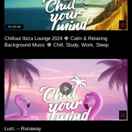
Spä
01:02:49
Chillout Ibiza Lounge 2024 🍓 Calm & Relaxing
Background Music 🍓 Chill, Study, Work, Sleep
Spä
Lust. – Runaway