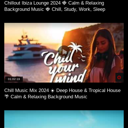
Chillout Ibiza Lounge 2024 🍓 Calm & Relaxing
Background Music 🍓 Chill, Study, Work, Sleep
Spä
01:02:19
Chill Music Mix 2024 ☀️ Deep House & Tropical House
🌴 Calm & Relaxing Background Music