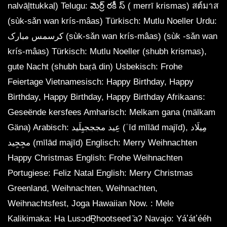
nalvāḻttukkaḷ) Telugu: మెర్ర్ రకీ స్ ( merrī krismas) สต์มาส
(sùk-sǎn wan krís-mâas) Türkisch: Mutlu Noeller Urdu:
کرسمس مبارک (sùk-sǎn wan krís-mâas) (sùk -sǎn wan
krís-mâas) Türkisch: Mutlu Noeller (shubh krismas),
gute Nacht (shubh baṛā din) Usbekisch: Frohe
Feiertage Vietnamesisch: Happy Birthday, Happy
Birthday, Happy Birthday, Happy Birthday Afrikaans:
Geseënde kersfees Amharisch: Melkam gana (mälkam
Gäna) Arabisch: عِيد مجججيِلَيد (ʿīd mīlād majīd), مِيلَاد
مجِجِيد (mīlād majīd) Englisch: Merry Weihnachten
Happy Christmas English: Frohe Weihnachten
Portugiese: Feliz Natal English: Merry Christmas
Greenland, Weihnachten, Weihnachten,
Weihnachtsfest, Joga Hawaiian Now. : Mele
Kalikimaka: Ha LusɔdɌ̬hootseed ̌aʔ Navajo: Yáʼátʼééh