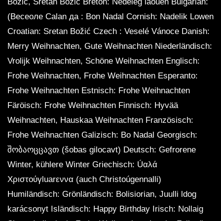
Božić, Sretan Božić Breton: Nedeleg laouen Bulgarian:
(Весеоле Calan да : Bon Nadal Cornish: Nadelik Lowen
Croatian: Sretan Božić Czech : Veselé Vánoce Danish:
Merry Weihnachten, Gute Weihnachten Niederländisch:
Vrolijk Weihnachten, Schöne Weihnachten Englisch:
Frohe Weihnachten, Frohe Weihnachten Esperanto:
Frohe Weihnachten Estnisch: Frohe Weihnachten
Färöisch: Frohe Weihnachten Finnisch: Hyvää
Weihnachten, Hauskaa Weihnachten Französisch:
Frohe Weihnachten Galizisch: Bo Nadal Georgisch:
შობაოცცავთ (šobas gilocavt) Deutsch: Gefrorene
Winter, kühlere Winter Griechisch: Úαλά
Χριστούγluarεννα (auch Christoúgennalli)
Humiländisch: Grönländisch: Bolisiorian, Juulli ldog
karácsonyt Isländisch: Happy Birthday Irisch: Nollaig