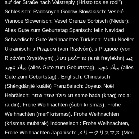
auf der Straße nach Vaistreply (Hristo tos se rodi”)
Schlesisch: Radosnych Godōw Slowakisch: Veselé
Vianoce Slowenisch: Vesel Grenze Sorbisch (Nieder):
Alles Gute zum Geburtstag Spanisch: feliz Navidad
Schwedisch: Gute Weihnachten Türkisch: Mutlu Noeller
Ukrainisch: з Різдвом (von Rizdvóm), з Різдвом (von
Rizdvóm Xrystóvym) ַ פֿריילעכן ניטל (a nit freylekhn) عِيد
مِيلَاد مَجِيد (alles Gute zum Geburtstag), مِيلَاد مَجِيد (alles
Gute zum Geburtstag) , Englisch, Chinesisch
(Shèngdànjié kuàilè) Französisch: Joyeux Noël
Hebräisch: חג מולד שמד שמח same bada (khag) mola:
ṛā din), Frohe Weihnachten (śubh krismas), Frohe
Weihnachten (merī krismas), Frohe Weihnachten
(krismas mubārak) Indonesisch : Frohe Weihnachten,
Frohe Weihnachten Japanisch: メリークリスマス (Meri