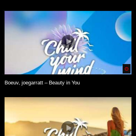
Spä
Boeuv, joegarratt – Beauty in You