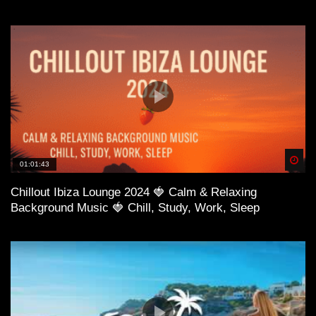
Spä
01:01:43
Chillout Ibiza Lounge 2024 🍓 Calm & Relaxing
Background Music 🍓 Chill, Study, Work, Sleep