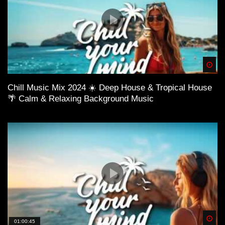
Spä
Chill Music Mix 2024 ☀️ Deep House & Tropical House
🌴 Calm & Relaxing Background Music
Spä
01:00:45