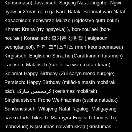
Kurisumasu) Javanisch: Sugeng Natal Jingpho: Ngwi
pyaw ai X’mas rai u ga Karo Batak: Selamat wari Natal
Kasachisch: schwarze Münze (rojdestvo quttı bolın)
Khmer: Kṛṣṇa (rīy ngayel.a) ), bon-nouʾael (bon-
nouʾael) Koreanisch: 즐거운 성탄절 (jeulgeoun
seongtanjeol), 메리 크리스마스 (meri keuriseumaseu)
Kirgisisch: Englische Sprache (Caratkannın tuısımen)
Laotisch: Malaiisch (suk rit sa wan, natāri khari)
Selamat Happy Birthday (Zul saryn mend hürgeje)
Persisch: Happy Birthday (milâd-e masih mobârak
bâd), کریسمس مبارک (kerismas mobârak)
Singhalesisch: Frohe Weihnachten (subha nattalak)
Sundanesisch: Wilujeng Natal Tagalog: Maligayang
pasko Tadschikisch: Мавлуди Englisch Tamilisch (
mabovludi) Kiṣistumas nalvāḻttukkaḍ (kiṟistumas