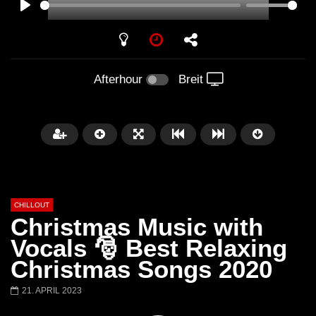
PLAY
Afterhour
Breit
CHILLOUT
Christmas Music with
Vocals 🎅 Best Relaxing
Christmas Songs 2020
Später
01:02:49
21. APRIL 2023
Chillout Ibiza Lounge 2024 🍓
Lust. – Runaway