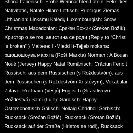
Shona Italienisch: Frohe Weihnachten Latein: Felix dies
Nativitatis, Natale Hilare Lettisch: Priecīgus Ziemas
Lithuanian: Linksmų Kalėdų Luxembourgish: Snow
Christmas Macedonian: Среќен Божиќ (Sreḱen Božiḱ),
Христор о se rosi авистина се роди (Reply to “Christ
is broken” ) Maltese: Il-Miedd It-Tajjeb moksha:
ршошошоува мархта (Rošt Marxta) Norman : A Bouan
Noué (Jersey) Happy Natal Rumänisch: Crăciun Fericit
Russisch: aus dem Russischen (s Roždestvóm), aus
dem Russischen (s Roždestvóm Xristóvym), Vokabular
Zolavo, Roсloavo (Vesjó) Englisch (Sčastlivovo
Roždestvá) Sami (Lule): Sardisch: Happy
Osterschottisch-Gälisch: Nollaig Chridheil Serbisch:
Rucksack (Srećan Božić), Rucksack (Sretan Božić),
Rucksack auf der Straße (Hristos se rodi), Rucksack