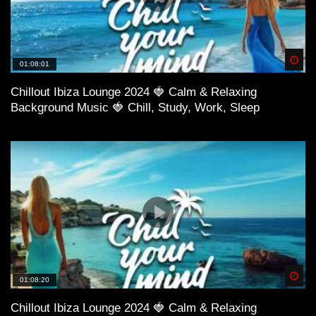
Spä
01:08:01
Chillout Ibiza Lounge 2024 🍓 Calm & Relaxing
Background Music 🍓 Chill, Study, Work, Sleep
Spä
01:08:20
Chillout Ibiza Lounge 2024 🍓 Calm & Relaxing