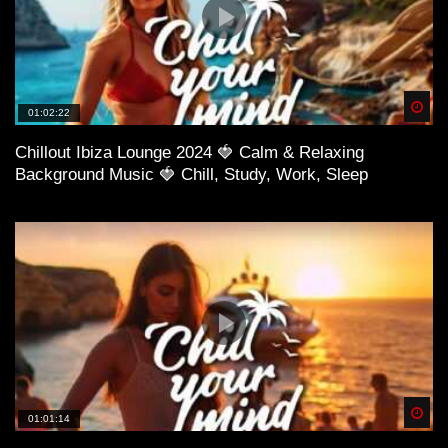
Spä
01:02:22
Chillout Ibiza Lounge 2024 🍓 Calm & Relaxing
Background Music 🍓 Chill, Study, Work, Sleep
Spä
01:01:14