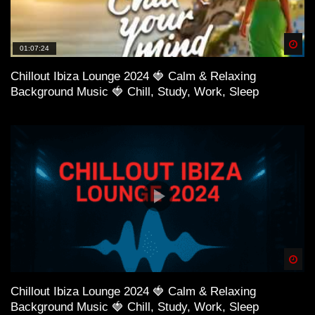
Spä
01:07:24
Chillout Ibiza Lounge 2024 🍓 Calm & Relaxing
Background Music 🍓 Chill, Study, Work, Sleep
Spä
Chillout Ibiza Lounge 2024 🍓 Calm & Relaxing
Background Music 🍓 Chill, Study, Work, Sleep