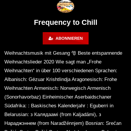
Calm & Relaxing Background
Music 🍓 Chill, Study, Work,
Sleep
Frequency to Chill
ABONNIEREN
Weihnachtsmusik mit Gesang 🎅 Beste entspannende
Weihnachtslieder 2020 Wie sagt man „Frohe
Weihnachten“ in über 100 verschiedenen Sprachen:
Albanisch: Gëzuar Krishtlindja Aragonesisch: Frohe
Weihnachten Armenisch: Norwegisch Armenisch
(Sonorhavorbaz) Einheimischer Aserbaidschaner
Südafrika: : Baskisches Kalenderjahr : Eguberri in
Belarusian: з Калядаамі (from Kaljadámi), з
Нараджэннем (from Naradžénnjem) Bosnian: Srećan