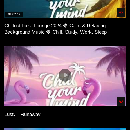
Spä
01:02:49
Chillout Ibiza Lounge 2024 🍓 Calm & Relaxing
Background Music 🍓 Chill, Study, Work, Sleep
Spä
Lust. – Runaway