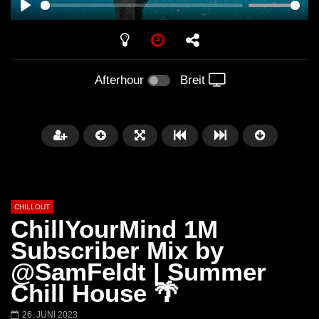
PLAY
Afterhour
Breit
CHILLOUT
ChillYourMind 1M
Subscriber Mix by
@SamFeldt | Summer
Später
01:02:49
Chill House 🌴
Chillout Ibiza Lounge 2024 🍓
Lust. – Runaway
26. JUNI 2023