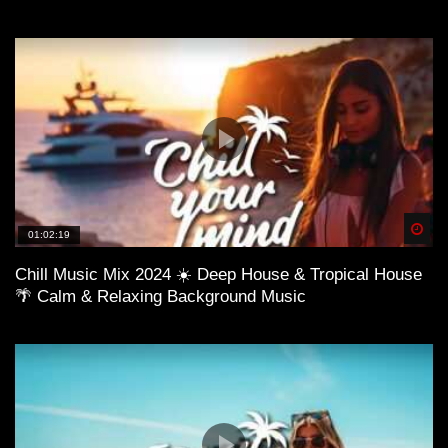
Spä
01:02:19
Chill Music Mix 2024 ☀️ Deep House & Tropical House
🌴 Calm & Relaxing Background Music