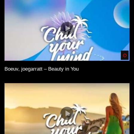
Spä
Boeuv, joegarratt – Beauty in You