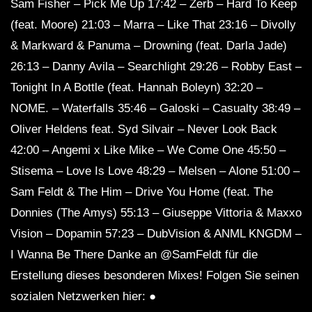
Sam Fisher – Pick Me Up 17:42 – Zerb – Hard To Keep
(feat. Moore) 21:03 – Marra – Like That 23:16 – Divolly
& Markward & Panuma – Drowning (feat. Darla Jade)
26:13 – Danny Avila – Searchlight 29:26 – Robby East –
Tonight In A Bottle (feat. Hannah Boleyn) 32:20 –
NOME. – Waterfalls 35:46 – Galoski – Casualty 38:49 –
Oliver Heldens feat. Syd Silvair – Never Look Back
42:00 – Angemi x Like Mike – We Come One 45:50 –
Stisema – Love Is Love 48:29 – Melsen – Alone 51:00 –
Sam Feldt & The Him – Drive You Home (feat. The
Donnies (The Amys) 55:13 – Giuseppe Vittoria & Maxxo
Vision – Dopamin 57:23 – DubVision & ANML KNGDM –
I Wanna Be There Danke an @SamFeldt für die
Erstellung dieses besonderen Mixes! Folgen Sie seinen
sozialen Netzwerken hier: ●