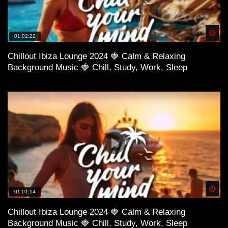
Spä
01:02:22
Chillout Ibiza Lounge 2024 🍓 Calm & Relaxing
Background Music 🍓 Chill, Study, Work, Sleep
Spä
01:01:14
Chillout Ibiza Lounge 2024 🍓 Calm & Relaxing
Background Music 🍓 Chill, Study, Work, Sleep