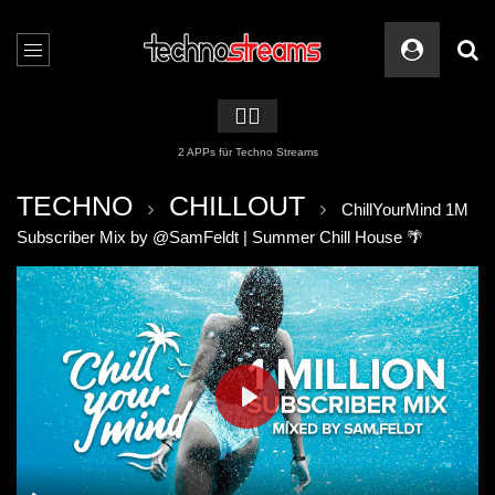
🏳️‍🌈
2 APPs für Techno Streams
TECHNO
CHILLOUT
ChillYourMind 1M
Subscriber Mix by @SamFeldt | Summer Chill House 🌴
PLAY