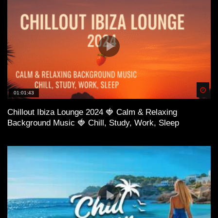
Spä
01:01:43
Chillout Ibiza Lounge 2024 🍓 Calm & Relaxing
Background Music 🍓 Chill, Study, Work, Sleep