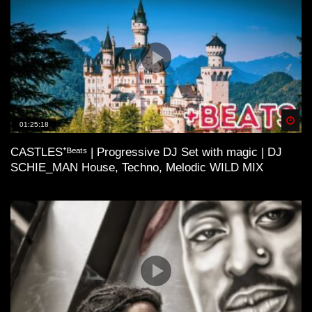
Spä
01:25:18
CASTLES⁺ᴮᵉᵃᵗˢ | Progressive DJ Set with magic | DJ
SCHIE_MAN House, Techno, Melodic WILD MIX