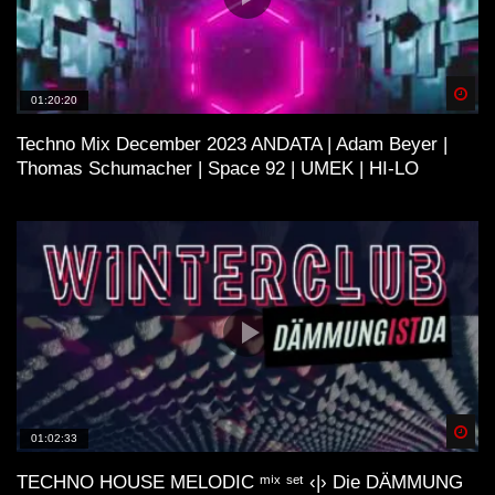
Spä
01:20:20
Techno Mix December 2023 ANDATA | Adam Beyer |
Thomas Schumacher | Space 92 | UMEK | HI-LO
Spä
01:02:33
TECHNO HOUSE MELODIC ᵐⁱˣ ˢᵉᵗ ‹|› Die DÄMMUNG