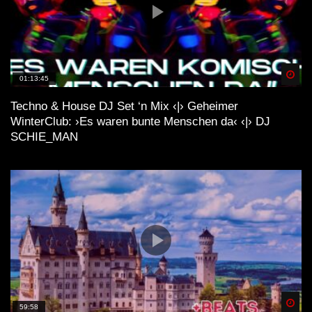
Spä
01:13:45
Techno & House DJ Set ‘n Mix ‹|› Geheimer
WinterClub: ›Es waren bunte Menschen da‹ ‹|› DJ
SCHIE_MAN
Spä
59:58