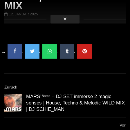
Techno Mix December 2023
TECHNO HOUSE ME
MIX
ANDATA | Adam Beyer | Thomas
ˢᵉᵗ ‹|› Die DÄMMUNG 
Schumacher | Space 92 | UMEK |
WINTERCLUB
12. JANUAR 2025
HI-LO
Zurück
MARS⁺ᴮᵉᵃᵗˢ – DJ SET immerse 2 magic
senses | House, Techno & Melodic WILD MIX
| DJ SCHIE_MAN
Vor