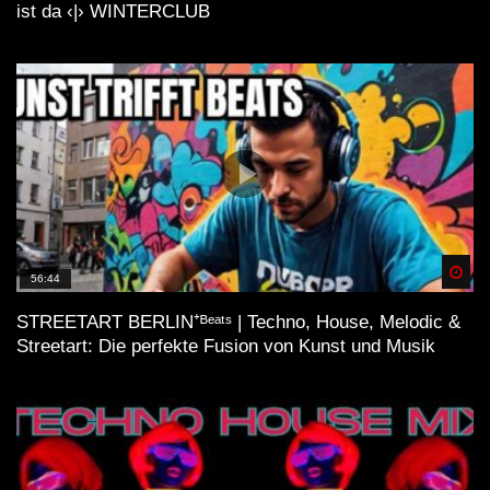
ist da ‹|› WINTERCLUB
Spä
56:44
STREETART BERLIN⁺ᴮᵉᵃᵗˢ | Techno, House, Melodic &
Streetart: Die perfekte Fusion von Kunst und Musik