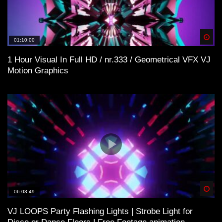
Spä
01:10:00
1 Hour Visual In Full HD / nr.333 / Geometrical VFX VJ
Motion Graphics
Spä
06:03:49
VJ LOOPS Party Flashing Lights | Strobe Light for