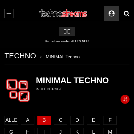
🏳️‍🌈
Und schon wieder: ALLES NEU!
TECHNO
MINIMAL Techno
MINIMAL TECHNO
0 EINTRÄGE
ALLE
A
B
C
D
E
F
G
H
I
J
K
L
M