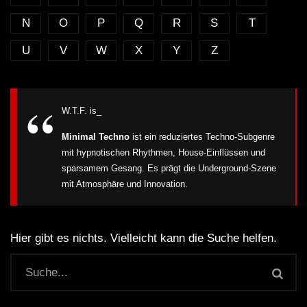
N
O
P
Q
R
S
T
U
V
W
X
Y
Z
W.T.F. is_
Minimal Techno
ist ein reduziertes Techno-Subgenre
mit hypnotischen Rhythmen, House-Einflüssen und
sparsamem Gesang. Es prägt die Underground-Szene
mit Atmosphäre und Innovation.
Hier gibt es nichts. Vielleicht kann die Suche helfen.