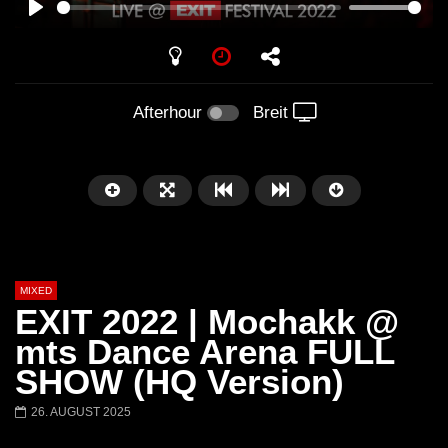
PLAY
Afterhour
Breit
MIXED
EXIT 2022 | Mochakk @
mts Dance Arena FULL
SHOW (HQ Version)
Später
26. AUGUST 2025
Barbara Lago @ Kappa
THEMBA @ CAPRI