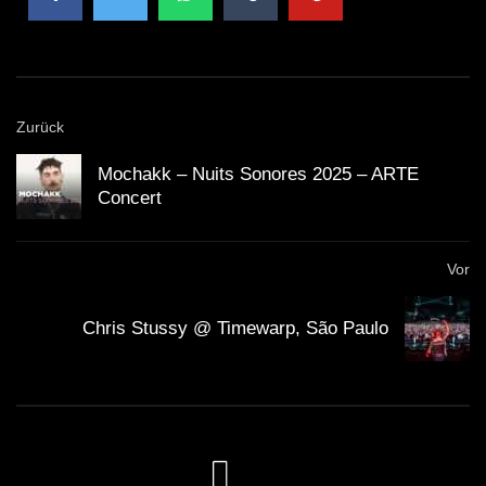
Publikumserlebnis: Kollektive
Ekstase und das soziale Band
Wer schon einmal auf einem großen
Festival
getanzt
Zurück
hat, kennt das Phänomen des „Wir-Gefühls“, das sich
Mochakk – Nuits Sonores 2025 – ARTE
in der Menge bildet. In der Dance Arena ist dieses
Concert
Gefühl besonders stark: Die Architektur bündelt nicht
nur den Sound, sondern auch die Blicke. Wenn im Drop
Vor
tausende Hände gleichzeitig hochschnellen, wenn
Pfeifen, Rufe und Jubel den Beat überkrönen, entsteht
Chris Stussy @ Timewarp, São Paulo
ein Moment, der die Grenzen zwischen Bühne und
Fläche verwischt. Das ist mehr als Unterhaltung – es
ist ein sozialer Prozess, der mit den Mechanismen des
Rave
eng verwoben ist. Mochakks Performance spielte
diese Karte gekonnt aus: nonverbale Kommunikation