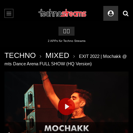
🏳️‍🌈
2 APPs für Techno Streams
TECHNO
MIXED
EXIT 2022 | Mochakk @
mts Dance Arena FULL SHOW (HQ Version)
PLAY