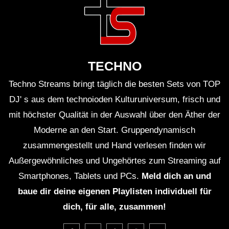
mit der Crowd, pointierte Gesten, ein Lächeln im
richtigen Moment – das sind die Details, die die
Emotionen im Raum synchronisieren.
TECHNO
HQ-Version: Warum die
Techno Streams bringt täglich die besten Sets von TOP
hochwertige Aufzeichnung mehr
DJ' s aus dem technoioden Kulturuniversum, frisch und
ist als nur ein Mitschnitt
mit höchster Qualität in der Auswahl über den Äther der
Moderne an den Start. Gruppendynamisch
Die Bezeichnung „HQ Version“ ist nicht bloßes Etikett.
zusammengestellt und Hand verlesen finden wir
Hochwertige Bild- und Tonproduktion hat einen
Außergewöhnliches und Ungehörtes zum Streaming auf
erheblichen Einfluss darauf, wie ein Live-Set abseits
Smartphones, Tablets und PCs.
Meld dich an und
des Ortes rezipiert wird. Gute Kamerafahrten
baue dir deine eigenen Playlisten individuell für
übersetzen die räumliche Dynamik; ein sauberer,
dich, für alle, zusammen!
druckvoller Mix überträgt die Tiefenstaffelung und die
Klangfarbe
der einzelnen Elemente. Vor allem für