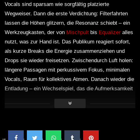
Vocals sind sparsam wie sorgfältig platzierte
Wegweiser. Dann die erste Verdichtung: Filterfahrten
lassen die Höhen glitzern, die Resonanz schiebt – ein
Werkzeugkasten, der von
Mischpult
bis
Equalizer
alles
nutzt, was zur Hand ist. Das Publikum reagiert sofort,
als kurze Breaks die Energie zusammenziehen und
Drops sie wieder freisetzen. Zwischendurch Luft holen:
längere Passagen mit perkussivem Fokus, minimalen
Vocals, Raum für kollektives Atmen. Danach wieder die
Entladung – ein Wechselspiel, das die Aufmerksamkeit
hochhält und die körperliche Erfahrung des Tanzens in
Wellen organisiert. Genau darin liegt die Kunst solcher
Nächte: nicht im einzelnen Effekt, sondern in der
Summe der Bewegungen.