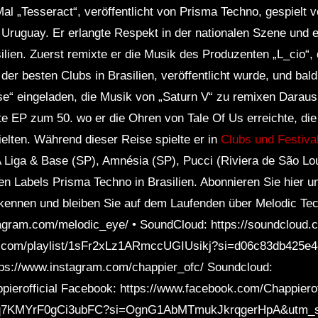
Mal „Tesseract“, veröffentlicht von Prisma Techno, gespielt v
 Uruguay. Er erlangte Respekt in der nationalen Szene und e
ilien. Zuerst remixte er die Musik des Produzenten „L_cio“,
der besten Clubs in Brasilien, veröffentlicht wurde, und bal
e“ eingeladen, die Musik von „Saturn V“ zu remixen Daraus
e EP zum 50. wo er die Ohren von Tale Of Us erreichte, die 
lten. Während dieser Reise spielte er in
Clubs und Festiva
A Liga & Base (SP), Amnésia (SP), Pucci (Riviera de São Lo
 Labels Prisma Techno in Brasilien. Abonnieren Sie hier u
kennen und bleiben Sie auf dem Laufenden über Melodic Tec
tagram.com/melodic_eye/ • SoundCloud: https://soundcloud.c
tify.com/playlist/1sFr2xLz1ARmccUGIUsikj?si=d06c83db425e
ttps://www.instagram.com/chappier_ofc/ Soundcloud:
ierofficial Facebook: https://www.facebook.com/Chappieroffi
mcaq7KMYrF0gCi3ubFC?si=OgnG1AbMTmukJkrqgerHpA&utm_