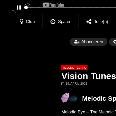
PAUSE
Club
Später
Teile(n)
Abonnieren
MELODIC TECHNO
Vision Tunes
19. APRIL 2023
Später
03:30:29
00:42:17
Melodic S
Worakls – Stephan Bodzin – Ben
Atlantis | Melod
Böhmer – Colyn – Sainte Vie |
Progressive Hou
Melodic Eye – The Melodic 
Melodic Techno Classics mix
Desert Dubai 20