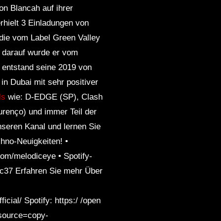
on Blancah auf ihrer
rhielt 3 Einladungen von
 die vom Label Green Valley
d darauf wurde er vom
 entstand seine 2019 von
in Dubai mit sehr positiver
ls
wie: D-EDGE (SP), Clash
urenço) und immer Teil der
nseren Kanal und lernen Sie
hno-Neuigkeiten! •
om/melodiceye • Spotify-
4c37 Erfahren Sie mehr Über
cial/ Spotify: https:/ /open
source=copy-