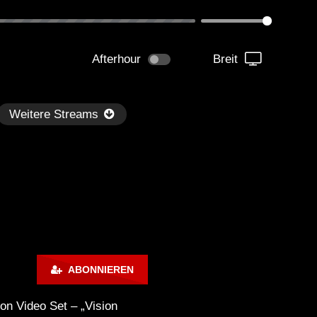
Afterhour
Breit
Weitere Streams
Später
1:51:16
00:54:37
ABONNIEREN
ace Motion – Live @ Radio
Miss Monique – Live @ R
tense, Bohemia FIVE Palm
Intense, Ballantine’s Tru
on Video Set – „Vision
meirah, Dubai, UAE / Melodic
[Progressive House / Mel