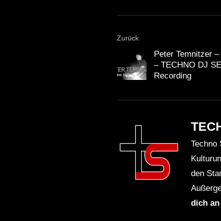
Zurück
Peter Temnitzer –
– TECHNO DJ SET
Recording
TEC
Techno 
Kulturu
den Sta
Außerge
dich an