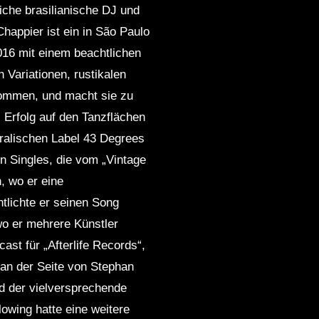
iche brasilianische DJ und
chno Mix
Techno]
appier ist ein in São Paulo
16 mit einem beachtlichen
 Variationen, rustikalen
rkommen, und macht sie zu
l Erfolg auf den Tanzflächen
tralischen Label 43 Degrees
n Singles, die vom „Vintage
, wo er eine
ntlichte er seinen Song
wo er mehrere Künstler
st für „Afterlife Records“,
 an der Seite von Stephan
und der vielversprechende
owing hatte eine weitere