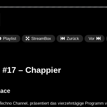
Playlist
StreamBox
Zurück
Vor
 #17 – Chappier
Später
Später
00:55:33
0
pace
ic Techno &
GARSI – Live @ Bali, Indonesia /
Sp
se Live Mix |
Melodic Techno & Indie Dance DJ
In
Techno Channel, präsentiert das vierzehntägige Programm v
22
Mix 2023
Ju