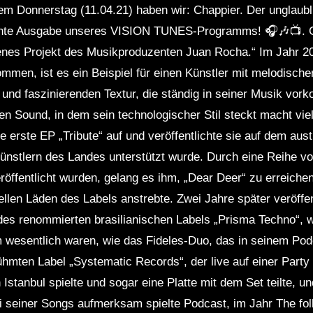
em Donnerstag (11.04.21) haben wir: Chappier. Der unglaubl
Te
ehnte Ausgabe unseres VISION TUNES-Programms! 🎧🎶📺. Ch
es Projekt des Musikproduzenten Juan Rocha.“ Im Jahr 20
men, ist es ein Beispiel für einen Künstler mit melodischen
n und faszinierenden Textur, die ständig in seiner Musik vo
en Sound, in dem sein technologischer Stil steckt macht vie
e erste EP „Tribute“ auf und veröffentlichte sie auf dem aus
ünstlern des Landes unterstützt wurde. Durch eine Reihe vo
röffentlicht wurden, gelang es ihm, „Dear Deer“ zu erreichen
uellen Läden des Labels anstrebte. Zwei Jahre später veröffe
 des renommierten brasilianischen Labels „Prisma Techno“, 
m wesentlich waren, wie das Fideles-Duo, das in seinem Podca
mten Label „Systematic Records“, der live auf einer Party
 Istanbul spielte und sogar eine Platte mit dem Set teilte, 
i seiner Songs aufmerksam spielte Podcast, im Jahr The foll