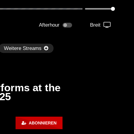
Afterhour
Breit
Weitere Streams
forms at the
025
Später
kmantel Ten – Helena Hauff &
Ángel Molina – Sónar 202
ABONNIEREN
rcel Dettmann | Radar – Aug 2
ARTE Concert
2024