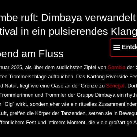
mbe ruft: Dimbaya verwandelt
ival in ein pulsierendes Klang
Entd
bend am Fluss
anuar 2025, als über dem südlichsten Zipfel von
Gambia
der 
ten Trommelschläge auftauchen. Das Kartong Riverside Festi
d Natur, liegt wie eine Oase an der Grenze zu
Senegal
. Dor
 Trommlerinnen und Trommler der Gruppe Dimbaya ein rhyt
n “Gig” wirkt, sondern eher wie ein rituelles Zusammenfinde
uft, greifen die Körper der Tanzenden, setzen sie in Beweg
fentlichem Fest und intimem Moment, die viele großartige Au