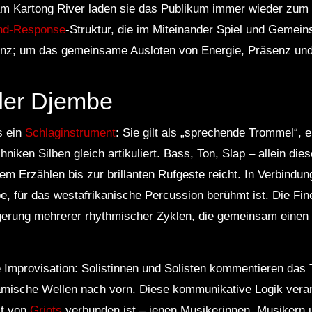
 Kartong River laden sie das Publikum immer wieder zum 
and-Response
-Struktur, die im Miteinander Spiel und Gemein
stanz; um das gemeinsame Ausloten von Energie, Präsenz und
der Djembe
s ein
Schlaginstrument
: Sie gilt als „sprechende Trommel“, e
hniken Silben gleich artikuliert. Bass, Ton, Slap – allein die
em Erzählen bis zur brillanten Rufgeste reicht. In Verbindu
 für das westafrikanische Percussion berühmt ist. Die Fine
agerung mehrerer rhythmischer Zyklen, die gemeinsam eine
e Improvisation: Solistinnen und Solisten kommentieren das
mische Wellen nach vorn. Diese kommunikative Logik verank
it von
Griots
verbunden ist – jenen Musikerinnen, Musikern 