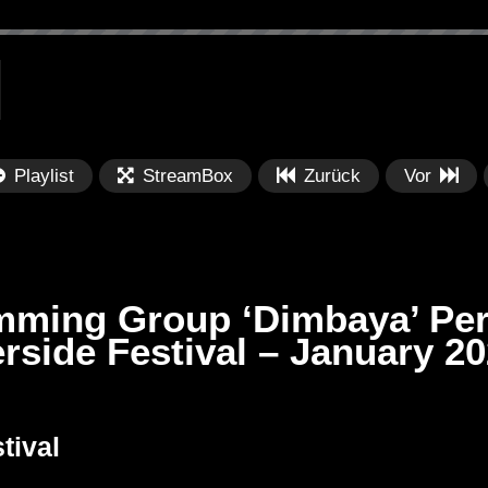
Playlist
StreamBox
Zurück
Vor
ming Group ‘Dimbaya’ Per
rside Festival – January 2
Später
Später
PRICES
Festival BPM 2025 – Live
De
tival
rland 2023 by
Completa
Ma
nity stage]
/ 