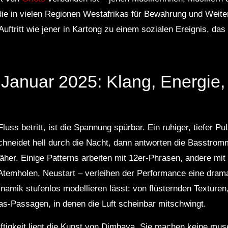
ie in vielen Regionen Westafrikas für Bewahrung und Weite
uftritt wie jener in Kartong zu einem sozialen Ereignis, da
m Januar 2025: Klang, Energie,
ss betritt, ist die Spannung spürbar. Ein ruhiger, tiefer P
hneidet hell durch die Nacht, dann antworten die Basstrom
äher. Einige Patterns arbeiten mit 12er-Phrasen, andere mit 
Atemholen, Neustart – verleihen der Performance eine dram
namik stufenlos modellieren lässt: von flüsternden Texturen,
lgas-Passagen, in denen die Luft scheinbar mitschwingt.
tigkeit liegt die Kunst von Dimbaya. Sie machen keine muse