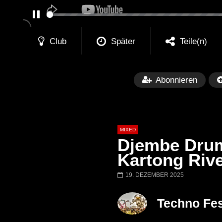
PAUSE
Club
Später
Teile(n)
Abonnieren
MIXED
Djembe Drum
Kartong Rive
19. DEZEMBER 2025
Später
Barbara Lago @ Kappa
THEMBA @ CA
Techno Fes
FuturFestival 2024
FESTIVAL Switze
LUCA DEA [Moder