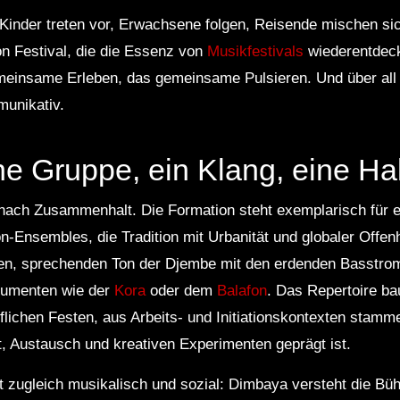
 Kinder treten vor, Erwachsene folgen, Reisende mischen sic
on Festival, die die Essenz von
Musikfestivals
wiederentdeck
einsame Erleben, das gemeinsame Pulsieren. Und über all d
munikativ.
e Gruppe, ein Klang, eine Ha
nach Zusammenhalt. Die Formation steht exemplarisch für e
-Ensembles, die Tradition mit Urbanität und globaler Offenhe
n, sprechenden Ton der Djembe mit den erdenden Basstrom
trumenten wie der
Kora
oder dem
Balafon
. Das Repertoire ba
lichen Festen, aus Arbeits- und Initiationskontexten stammen
t, Austausch und kreativen Experimenten geprägt ist.
st zugleich musikalisch und sozial: Dimbaya versteht die Bü