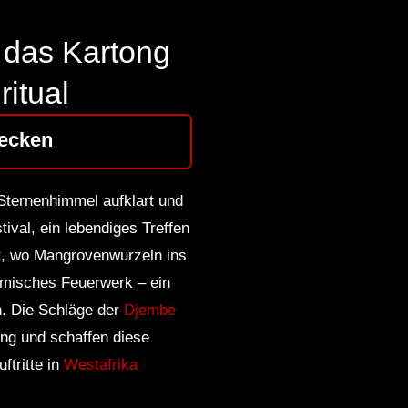
 das Kartong
ritual
ecken
Sternenhimmel aufklart und
val, ein lebendiges Treffen
t, wo Mangrovenwurzeln ins
hmisches Feuerwerk – ein
n. Die Schläge der
Djembe
ung und schaffen diese
ftritte in
Westafrika