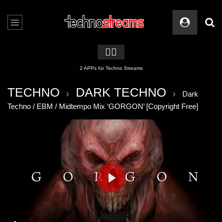
🏳️‍🌈
2 APPs für Techno Streams
TECHNO
DARK TECHNO
Dark
Techno / EBM / Midtempo Mix ‘GORGON’ [Copyright Free]
PLAY