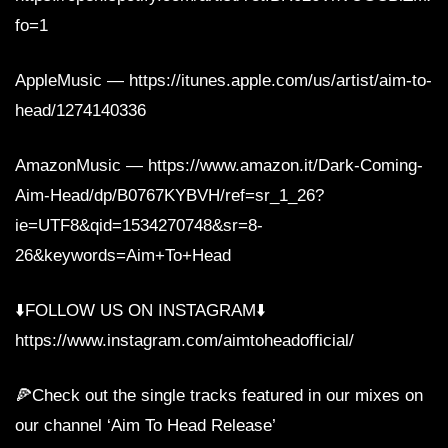
fo=1
AppleMusic — https://itunes.apple.com/us/artist/aim-to-
head/1274140336
AmazonMusic — https://www.amazon.it/Dark-Coming-
Aim-Head/dp/B0767KYBVH/ref=sr_1_26?
ie=UTF8&qid=1534270748&sr=8-
26&keywords=Aim+To+Head
⬇️FOLLOW US ON INSTAGRAM⬇️
https://www.instagram.com/aimtoheadofficial/
🍕Check out the single tracks featured in our mixes on
our channel ‘Aim To Head Release’