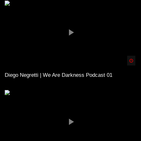
Spä
Diego Negretti | We Are Darkness Podcast 01