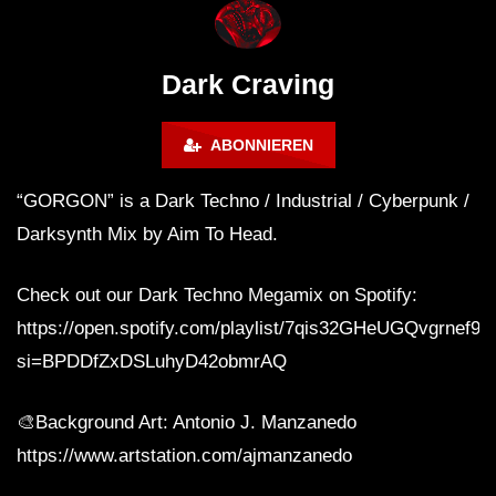
WEEKEND FESTIVAL –
Bass Mix ‘EVOKE’ [C
REBIRTH EDITION
Free]
Dark Craving
ABONNIEREN
“GORGON” is a Dark Techno / Industrial / Cyberpunk /
Darksynth Mix by Aim To Head.
Check out our Dark Techno Megamix on Spotify:
https://open.spotify.com/playlist/7qis32GHeUGQvgrnef9
si=BPDDfZxDSLuhyD42obmrAQ
🎨Background Art: Antonio J. Manzanedo
https://www.artstation.com/ajmanzanedo