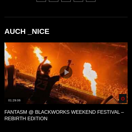
AUCH _NICE
Spä
01:29:06
FANTASM @ BLACKWORKS WEEKEND FESTIVAL –
REBIRTH EDITION