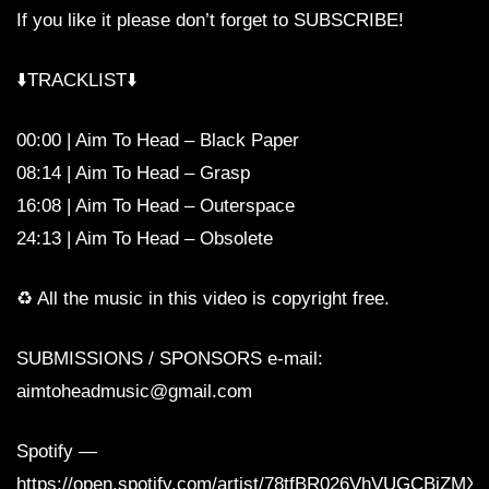
If you like it please don’t forget to SUBSCRIBE!
⬇️TRACKLIST⬇️
00:00 | Aim To Head – Black Paper
08:14 | Aim To Head – Grasp
16:08 | Aim To Head – Outerspace
24:13 | Aim To Head – Obsolete
♻️ All the music in this video is copyright free.
SUBMISSIONS / SPONSORS e-mail:
aimtoheadmusic@gmail.com
Spotify —
https://open.spotify.com/artist/78tfBR026VhVUGCBiZMX