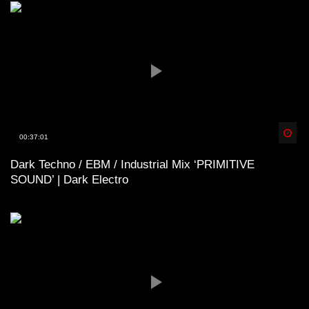
Spä
00:37:01
Dark Techno / EBM / Industrial Mix ‘PRIMITIVE
SOUND’ | Dark Electro