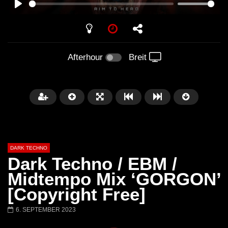
PLAY
Afterhour
Breit
DARK TECHNO
Dark Techno / EBM /
Midtempo Mix ‘GORGON’
[Copyright Free]
Später
01:29:06
6. SEPTEMBER 2023
FANTASM @ BLACKWORKS
Dark Techno / EBM / 