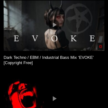
Spä
Dark Techno / EBM / Industrial Bass Mix ‘EVOKE’
[Copyright Free]