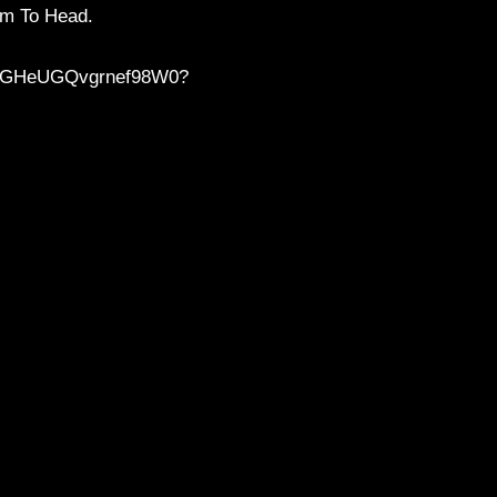
Aim To Head.
qis32GHeUGQvgrnef98W0?