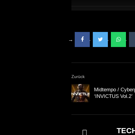
Zurück
Midtempo / Cyberp
‘INVICTUS Vol.2’
TEC