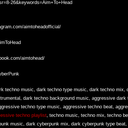
sr=8-26&keywords=Aim+To+Head
agram.com/aimtoheadofficial/
/AimToHead
ebook.com/aimtohead/
CyberPunk
rk techno music, dark techno type music, dark techno mix, 
strumental, dark techno background music, aggressive dark 
ggressive techno type music, aggressive techno beat, aggre
essive techno playlist
, techno music, techno mix, techno be
punk music, dark cyberpunk mix, dark cyberpunk type beat,