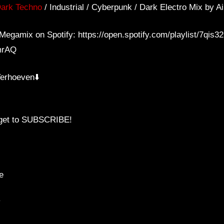
Dark Techno
/ Industrial / Cyberpunk / Dark Electro Mix by 
Megamix on Spotify: https://open.spotify.com/playlist/7
mrAQ
Verhoeven⬇️
forget to SUBSCRIBE!
e
y