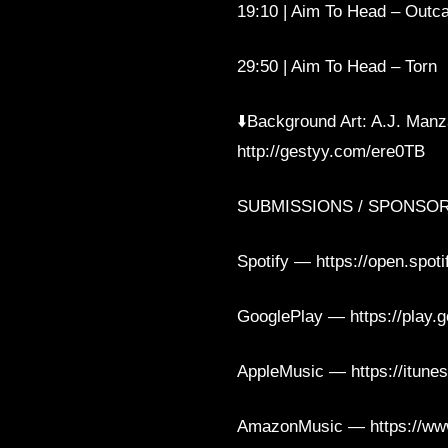
19:10 | Aim To Head – Outc
29:50 | Aim To Head – Torn
⬇️Background Art: A.J. Manz
http://gestyy.com/ere0TB
SUBMISSIONS / SPONSORS 
Spotify — https://open.sp
GooglePlay — https://play.
AppleMusic — https://itune
AmazonMusic — https://ww