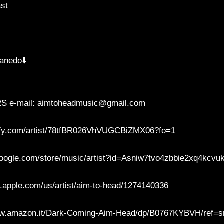
ast
anedo⬇️
e-mail: aimtoheadmusic@gmail.com
otify.com/artist/78tfBR026VhVUGCBiZMX06?fo=1
google.com/store/music/artist?id=Asniw7tvo4zbbie2xq4kcvu
s.apple.com/us/artist/aim-to-head/1274140336
w.amazon.it/Dark-Coming-Aim-Head/dp/B0767KYBVH/ref=s