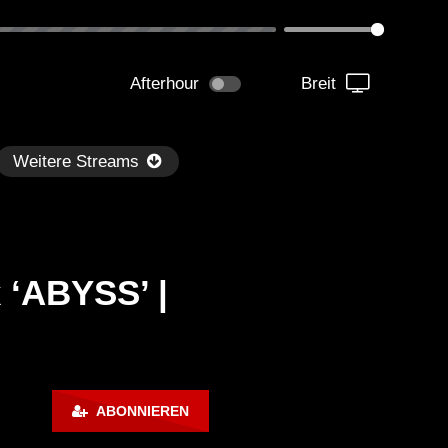
Afterhour
Breit
Weitere Streams
x ‘ABYSS’ |
Später
rk Techno / EBM / Industrial
WOSHI | Techno Ultras P
ABONNIEREN
ss Mix ‘DUNKELN’ [Copyright
053
ee]