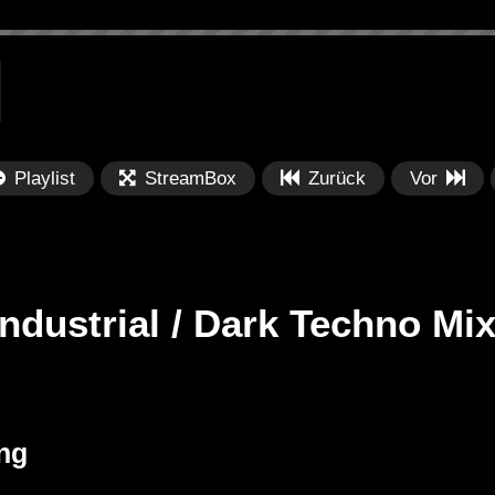
Playlist
StreamBox
Zurück
Vor
Industrial / Dark Techno Mi
Später
Später
M / Industrial
Metinger | @ Essigfabrik
Da
ng
’ [Copyright
Elektroküche Köln – Halloween
Ba
31.10.2018
Fr