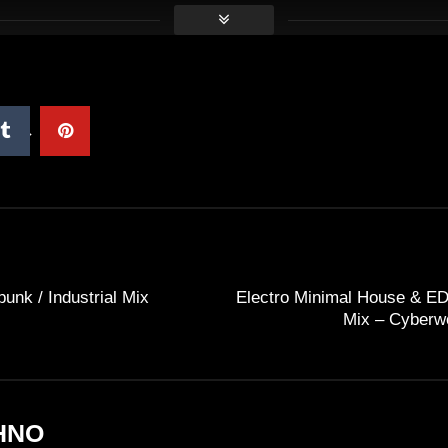
unk / Industrial Mix
Electro Minimal House & E
Mix – Cyber
HNO