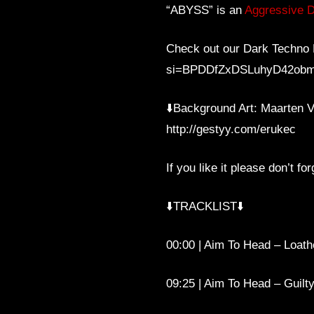
“ABYSS” is an
Aggressive 
Check out our Dark Techno 
si=BPDDfZxDSLuhyD42ob
⬇️Background Art: Maarten 
http://gestyy.com/erukec
If you like it please don’t 
⬇️TRACKLIST⬇️
00:00 | Aim To Head – Loath
09:25 | Aim To Head – Guilt