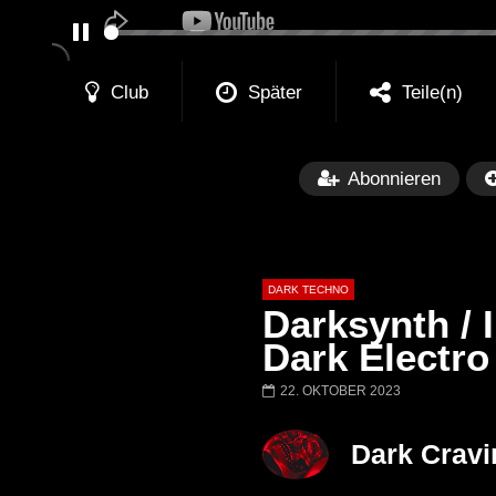
PAUSE
Club
Später
Teile(n)
Abonnieren
DARK TECHNO
Darksynth / 
Dark Electro
22. OKTOBER 2023
Später
01:29:06
FANTASM @ BLACKWORKS
Dark Techno / EB
Dark Cravi
WEEKEND FESTIVAL –
Bass Mix ‘EVOKE
REBIRTH EDITION
Free]