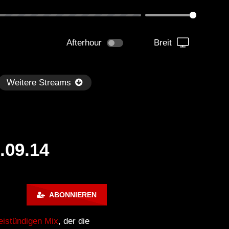
Afterhour
Breit
Weitere Streams
.09.14
Später
0:32:39
01:13:30
ABONNIEREN
d Boy Bill – Hot Mix #17 –
Back to Mine – Danny Ten
use Mix
eistündigen Mix
, der die