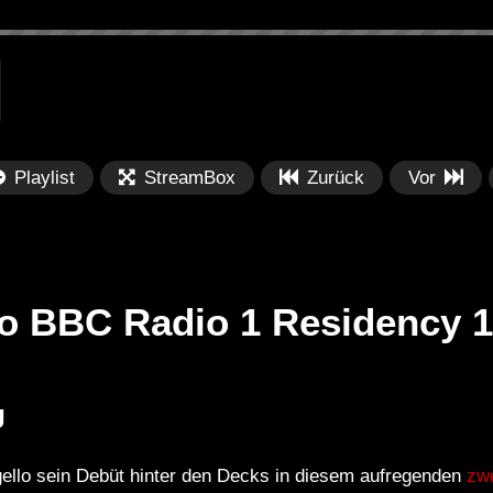
Playlist
StreamBox
Zurück
Vor
o BBC Radio 1 Residency 1
Später
Später
00:59:40
0
J
R (TRIBAL
Sam Divine – Live Set Miami
Ba
 JACKIES
Music Week (djmag Pool Party
Ho
ello sein Debüt hinter den Decks in diesem aufregenden
zw
22/03/2017)