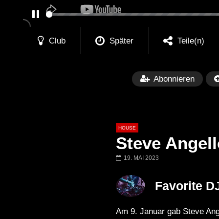
PAUSE
Club
Später
Teile(n)
Abonnieren
HOUSE
Steve Angell
19. MAI 2023
Später
00:20:23
Favorite D
Honey Dijon- Escenario Villa
DENNIS FERRE
Maravilla @ Tecate Pal Norte
HOUSE SET) @
Am 9. Januar gab Steve Ang
2023 Monterrey NL 3 31 23