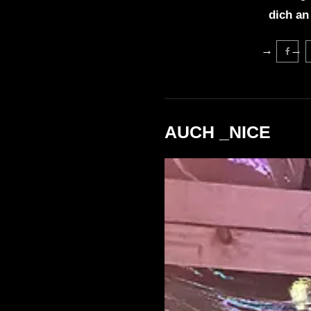
dich an
AUCH _NICE