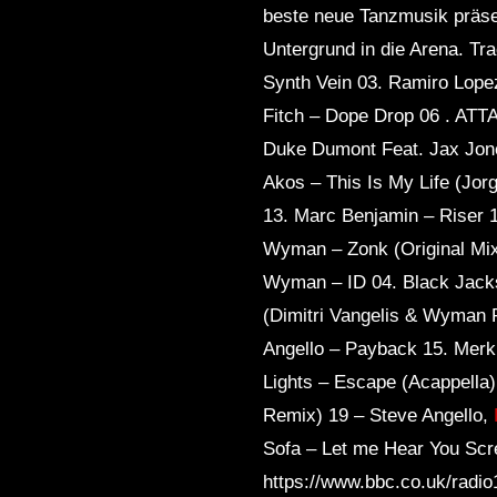
beste neue Tanzmusik präse
Untergrund in die Arena. Tr
Synth Vein 03. Ramiro Lop
Fitch – Dope Drop 06 . ATTA
Duke Dumont Feat. Jax Jones
Akos – This Is My Life (Jo
13. Marc Benjamin – Riser 
Wyman – Zonk (Original Mix)
Wyman – ID 04. Black Jacks
(Dimitri Vangelis & Wyman 
Angello – Payback 15. Merk
Lights – Escape (Acappella)
Remix) 19 – Steve Angello,
Sofa – Let me Hear You Sc
https://www.bbc.co.uk/radi