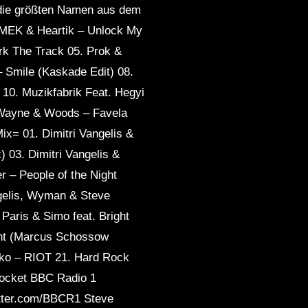
 die größten Namen aus dem
 UMEK & Heartik – Unlock My
k The Track 05. Prok &
– Smile (Kaskade Edit) 08.
 10. Muzikfabrik Feat. Hegyi
. Wayne & Woods – Favela
x= 01. Dimitri Vangelis &
 03. Dimitri Vangelis &
 – People of the Night
ngelis, Wyman & Steve
aris & Simo feat. Bright
ight (Marcus Schossow
dko – RIOT 21. Hard Rock
Rocket BBC Radio 1
itter.com/BBCR1 Steve