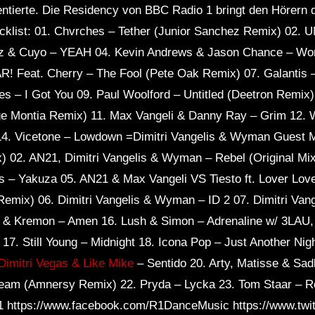
ntierte. Die Residency von BBC Radio 1 bringt den Hörern
acklist: 01. Chvrches – Tether (Junior Sanchez Remix) 02.
ez & Cuyo – YEAH 04. Kevin Andrews & Jason Chance – Wor
R! Feat. Cherry – The Fool (Pete Oak Remix) 07. Galantis 
 – I Got You 09. Paul Woolford – Untitled (Deetron Remix)
rge Montia Remix) 11. Max Vangeli & Danny Ray – Grim 12
14. Vicetone – Lowdown =Dimitri Vangelis & Wyman Guest Mi
 02. AN21, Dimitri Vangelis & Wyman – Rebel (Original Mix)
 – Yakuza 05. AN21 & Max Vangeli VS Tiesto ft. Lover Lover
Remix) 06. Dimitri Vangelis & Wyman – ID 2 07. Dimitri Va
 & Kremon – Amen 16. Lush & Simon – Adrenaline w/ 3LAU, P
 17. Still Young – Midnight 18. Icona Pop – Just Another N
Dimitri Vegas & Like Mike
– Sentido 20. Arty, Matisse & Sa
ream (Amnersy Remix) 22. Pryda – Lycka 23. Tom Staar – 
o1 https://www.facebook.com/R1DanceMusic https://www.tw