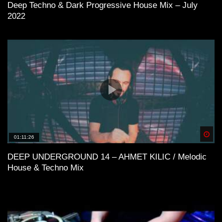
Deep Techno & Dark Progressive House Mix – July
2022
Spä
01:11:26
DEEP UNDERGROUND 14 – AHMET KILIC / Melodic
House & Techno Mix