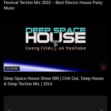
Festival Techno Mix 2022 – Best Electro House Party
Music
Spä
01:19:59
Deep Space House Show 099 | Chill Out, Deep House
& Deep Techno Mix | 2014