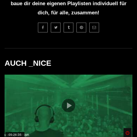
baue dir deine eigenen Playlisten individuell für
dich, für alle, zusammen!
AUCH _NICE
Spä
05:26:35