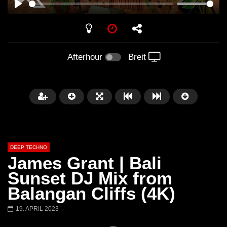
PLAY
Afterhour
Breit
DEEP TECHNO
James Grant | Bali
Sunset DJ Mix from
Balangan Cliffs (4K)
Später
05:26:35
01:00:20
19. APRIL 2023
The Anjunadeep Edition 283 with
The Anjunadeep Editi