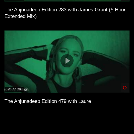
The Anjunadeep Edition 283 with James Grant (5 Hour
Extended Mix)
Spä
01:00:20
The Anjunadeep Edition 479 with Laure