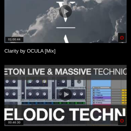
Spä
01:00:44
Clarity by OCULA [Mix]
Spä
00:46:30