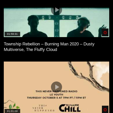
Spä
01:59:31
Township Rebellion – Burning Man 2020 – Dusty
Multiverse, The Fluffy Cloud
Spä
01:01:09