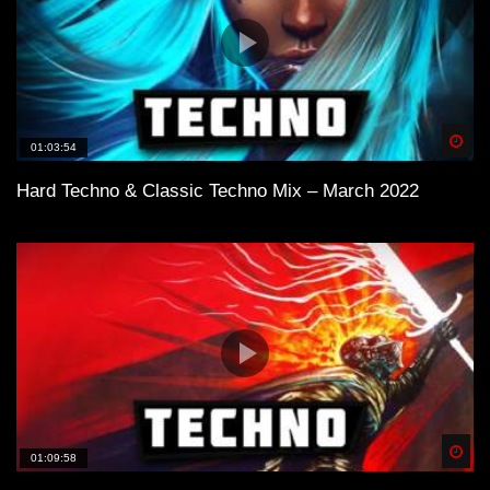
Spä
01:03:54
Hard Techno & Classic Techno Mix – March 2022
Spä
01:09:58