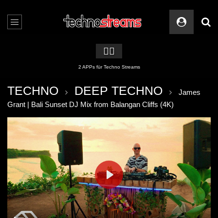
🏳️‍🌈
2 APPs für Techno Streams
TECHNO
DEEP TECHNO
James
Grant | Bali Sunset DJ Mix from Balangan Cliffs (4K)
PLAY