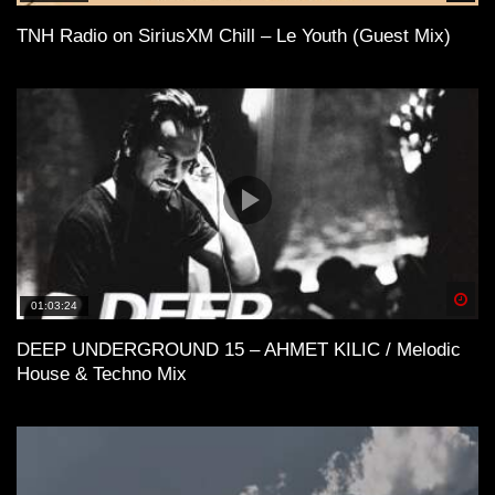
TNH Radio on SiriusXM Chill – Le Youth (Guest Mix)
Spä
01:03:24
DEEP UNDERGROUND 15 – AHMET KILIC / Melodic
House & Techno Mix