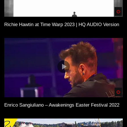
Spä
Richie Hawtin at Time Warp 2023 | HQ AUDIO Version
Spä
Enrico Sangiuliano – Awakenings Easter Festival 2022