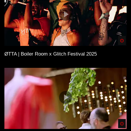
Spä
ØTTA | Boiler Room x Glitch Festival 2025
Spä