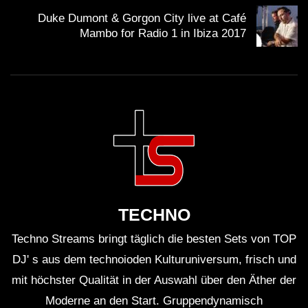
Desert Festival wurde von Kritikern und Fans
Duke Dumont & Gorgon City live at Café
Mambo for Radio 1 in Ibiza 2017
gleichermaßen gefeiert und gilt als Meilenstein in
ihrer Karriere.
Die einzigartige Atmosphäre des Festivals und die
magische Nacht mit Sama’ Abdulhadi werden vielen
Besuchern noch lange in Erinnerung bleiben.
Sama’ Abdulhadi begeistert nicht nur durch ihre
TECHNO
Musik, sondern auch durch ihre Persönlichkeit und
Techno Streams bringt täglich die besten Sets von TOP
ihre positive Ausstrahlung.
DJ' s aus dem technoioden Kulturuniversum, frisch und
mit höchster Qualität in der Auswahl über den Äther der
Kritische Analyse
Moderne an den Start. Gruppendynamisch