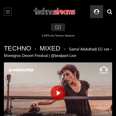
🏳️‍🌈
2 APPs für Techno Streams
TECHNO
MIXED
Sama’ Abdulhadi DJ set –
Monegros Desert Festival | @beatport Live
PLAY