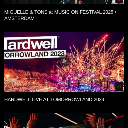
MIGUELLE & TONS at MUSIC ON FESTIVAL 2025 •
AMSTERDAM
Spä
HARDWELL LIVE AT TOMORROWLAND 2023