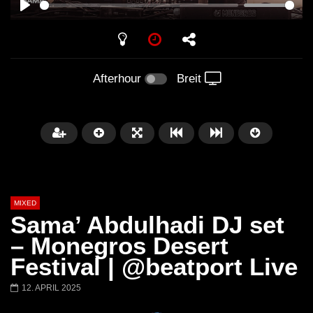
PLAY
Afterhour
Breit
MIXED
Sama’ Abdulhadi DJ set
– Monegros Desert
Festival | @beatport Live
Später
12. APRIL 2025
Barbara Lago @ Kappa
THEMBA @ CAPRI