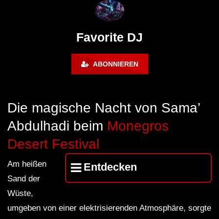
FuturFestival 2024
FESTIVAL Switzerla
LUCA DEA [Modernit
Favorite DJ
ABONNIEREN
Die magische Nacht von Sama’
Abdulhadi beim
Monegros
Desert Festival
Am heißen
Entdecken
Sand der
Wüste,
umgeben von einer elektrisierenden Atmosphäre, sorgte