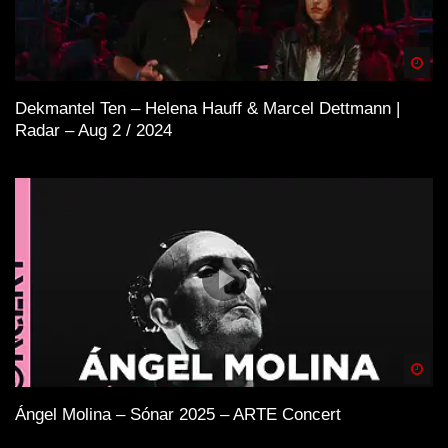
Spä
Dekmantel Ten – Helena Hauff & Marcel Dettmann |
Radar – Aug 2 / 2024
Spä
Ángel Molina – Sónar 2025 – ARTE Concert