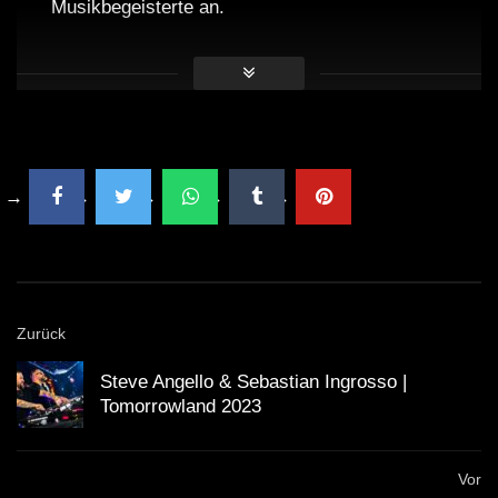
Musikbegeisterte an.
Die Musik von Sama’ Abdulhadi vereint Elemente
aus verschiedenen Genres und schafft so einen
einzigartigen Sound.
Der Auftritt beim Monegros Desert Festival war für
Sama’ Abdulhadi eine besondere Ehre und
Herausforderung zugleich.
Zurück
Die Künstlerin setzt sich auch abseits der Bühne
Steve Angello & Sebastian Ingrosso |
für die Förderung von elektronischer Musik ein und
Tomorrowland 2023
engagiert sich für junge Talente.
Vor
Das DJ Set von Sama’ Abdulhadi beim Monegros