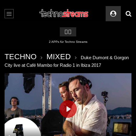
🏳️‍🌈
2 APPs für Techno Streams
TECHNO
MIXED
Duke Dumont & Gorgon
City live at Café Mambo for Radio 1 in Ibiza 2017
PLAY