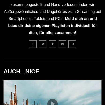
zusammengestellt und Hand verlesen finden wir
weltweit einen einzigartigen Ruf und zieht
Außergewöhnliches und Ungehörtes zum Streaming auf
Musikliebhaber aus allen Ecken der Erde an.
Smartphones, Tablets und PCs.
Meld dich an und
baue dir deine eigenen Playlisten individuell für
Duke Dumont und Gorgon City sind Teil einer
dich, für alle, zusammen!
neuen Generation von DJs, die die elektronische
Musikszene mit innovativen Sounds bereichern.
Die Zusammenarbeit von Duke Dumont & Gorgon
City im Café Mambo war ein Highlight in ihren
AUCH _NICE
Karrieren und begeisterte Fans auf der ganzen
Welt.
Kritische Analyse