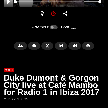
PLAY
Afterhour
Breit
MIXED
Duke Dumont & Gorgon
City live at Café Mambo
for Radio 1 in Ibiza 2017
Später
11. APRIL 2025
Barbara Lago @ Kappa
THEMBA @ CAPRI