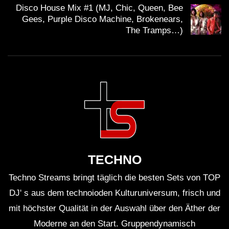
Künstlern wie Katy B, Jennifer Hudson und Vaults
Disco House Mix #1 (MJ, Chic, Queen, Bee
Gees, Purple Disco Machine, Brokenears,
zusammen.
The Tramps…)
Café Mambo ist seit den 1990er Jahren ein Hotspot
für elektronische Musik auf Ibiza.
Das Set von Duke Dumont & Gorgon City wurde
live auf Radio 1 übertragen und von Millionen
Zuhörern weltweit verfolgt.
Ibiza ist bekannt für seine legendären Partys und
TECHNO
erstklassigen DJs, die die Insel jedes Jahr zu
Techno Streams bringt täglich die besten Sets von TOP
DJ' s aus dem technoioden Kulturuniversum, frisch und
einem Mekka für Musikfans machen.
mit höchster Qualität in der Auswahl über den Äther der
Die elektronische Musikszene auf Ibiza hat
Moderne an den Start. Gruppendynamisch