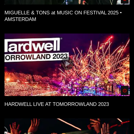
MIGUELLE & TONS at MUSIC ON FESTIVAL 2025 •
AMSTERDAM
Spä
HARDWELL LIVE AT TOMORROWLAND 2023