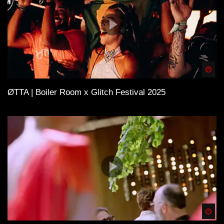
Spä
ØTTA | Boiler Room x Glitch Festival 2025
Spä