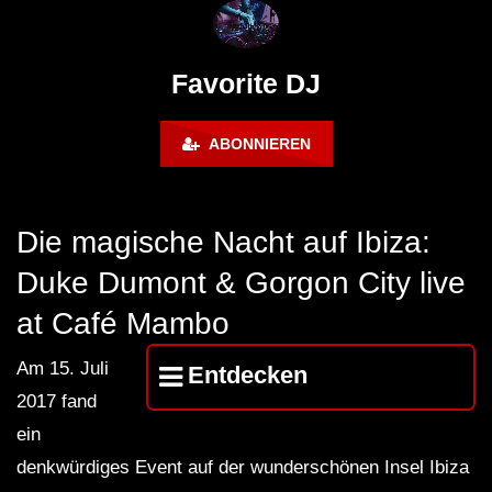
FuturFestival 2024
FESTIVAL Switzerla
LUCA DEA [Modernit
Favorite DJ
ABONNIEREN
Die magische Nacht auf Ibiza:
Duke Dumont & Gorgon City live
at Café Mambo
Am 15. Juli
Entdecken
2017 fand
ein
denkwürdiges Event auf der wunderschönen Insel Ibiza