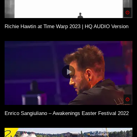
Spä
Richie Hawtin at Time Warp 2023 | HQ AUDIO Version
Spä
Enrico Sangiuliano – Awakenings Easter Festival 2022