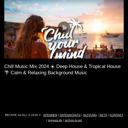
Spä
Chill Music Mix 2024 ☀️ Deep House & Tropical House
🌴 Calm & Relaxing Background Music
RECHTE ins ALL © 2026 //
SPENDEN
|
DATENSCHUTZ
|
NUTZUNG
|
SETS
|
KONTAKT
|
topgras.de
|
techno-tv.net