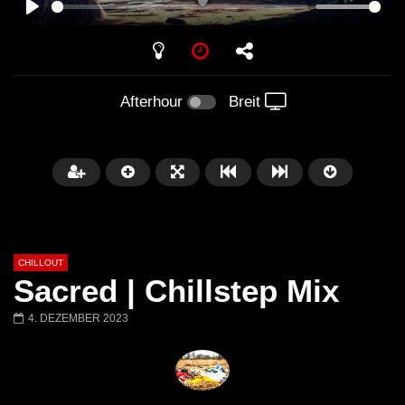
PLAY
Afterhour
Breit
CHILLOUT
Sacred | Chillstep Mix
4. DEZEMBER 2023
Später
01:02:49
Chillout Ibiza Lounge 2024 🍓
Lust. – Runaway