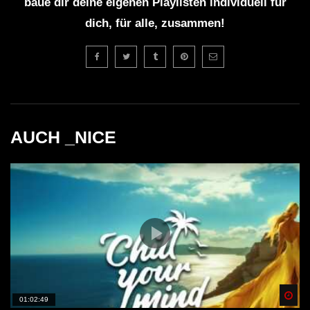
baue dir deine eigenen Playlisten individuell für
dich, für alle, zusammen!
AUCH _NICE
Spä
01:02:49