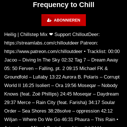
Calm & Relaxing Background
Frequency to Chill
Music 🍓 Chill, Study, Work,
Sleep
ABONNIEREN
Heilig | Chillstep Mix ❤ Support ChilloutDeer:
https://streamlabs.com/chilloutdeer Patreon:
https://www.patreon.com/chilloutdeer • Tracklist: 00:00
Jacoo – Diving In The Sky 02:32 Tag 7 – Dream Away
05: 50 Ferven – Falling, pt. 2 09:15 Michael FK &
Groundfold – Lullaby 13:22 Aurora B. Polaris – Corrupt
World II 16:25 Isoliert – Ora 19:56 Moseqar – Nobody
Knows (feat. Zoë Phillips) 24:45 Moseqar – Daydream
29:37 Merce – Rain City (feat. Farisha) 34:17 Soular
Order – Sea Shores 38:28solve – oppression 42:12
Wiljan – Where Do We Go 46:31 Phaura – This Rain •