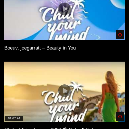
Spä
Boeuv, joegarratt – Beauty in You
Spä
01:07:24