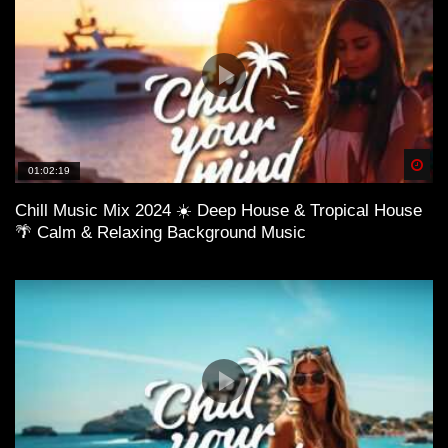
Spä
01:02:19
Chill Music Mix 2024 ☀️ Deep House & Tropical House
🌴 Calm & Relaxing Background Music