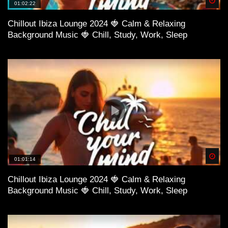
Spä
01:02:22
Chillout Ibiza Lounge 2024 🍓 Calm & Relaxing
Background Music 🍓 Chill, Study, Work, Sleep
Spä
01:01:14
Chillout Ibiza Lounge 2024 🍓 Calm & Relaxing
Background Music 🍓 Chill, Study, Work, Sleep