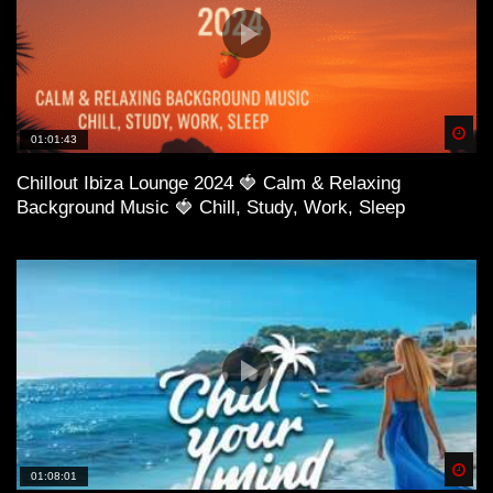
Spä
01:01:43
Chillout Ibiza Lounge 2024 🍓 Calm & Relaxing
Background Music 🍓 Chill, Study, Work, Sleep
Spä
01:08:01