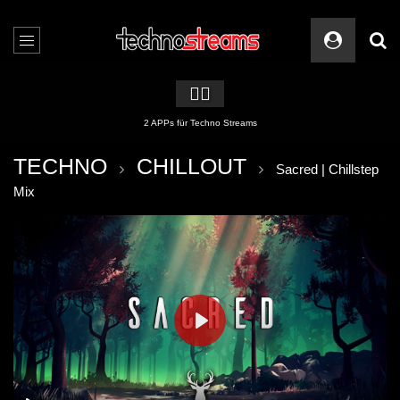
🏳️‍🌈
2 APPs für Techno Streams
TECHNO
CHILLOUT
Sacred | Chillstep
Mix
PLAY