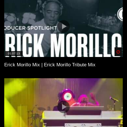
Spä
01:07:13
Erick Morillo Mix | Erick Morillo Tribute Mix