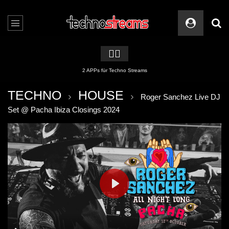
🏳️‍🌈
2 APPs für Techno Streams
TECHNO
HOUSE
Roger Sanchez Live DJ
Set @ Pacha Ibiza Closings 2024
PLAY