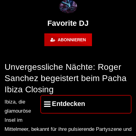
Maravilla @ Tecate Pal Norte
HOUSE SET) @ JA
2023 Monterrey NL 3 31 23
Favorite DJ
ABONNIEREN
Unvergessliche Nächte: Roger
Sanchez begeistert beim Pacha
Ibiza Closing
Ibiza, die
Entdecken
glamouröse
Insel im
Mittelmeer, bekannt für ihre pulsierende Partyszene und