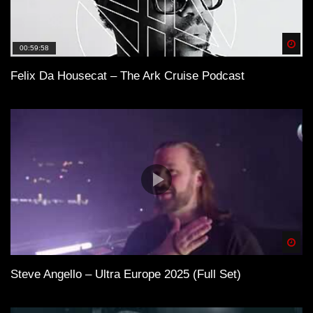
Spä
00:59:58
Felix Da Housecat – The Ark Cruise Podcast
Spä
Steve Angello – Ultra Europe 2025 (Full Set)