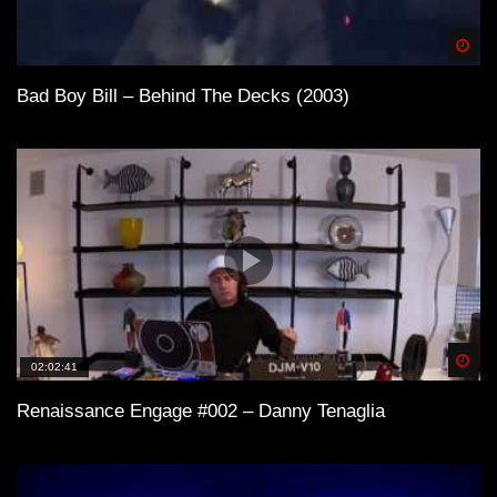
Spä
Bad Boy Bill – Behind The Decks (2003)
Spä
02:02:41
Renaissance Engage #002 – Danny Tenaglia