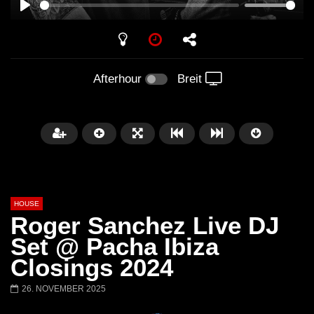
PLAY
Afterhour
Breit
HOUSE
Roger Sanchez Live DJ
Set @ Pacha Ibiza
Closings 2024
Später
00:20:23
26. NOVEMBER 2025
Honey Dijon- Escenario Villa
DENNIS FERRER (T