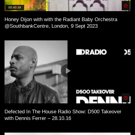
Spä
00:40:39
Honey Dijon with with the Radiant Baby Orchestra
@SouthbankCentre, London, 9 Sept 2023
Spä
Defected In The House Radio Show: D500 Takeover
with Dennis Ferrer – 28.10.16