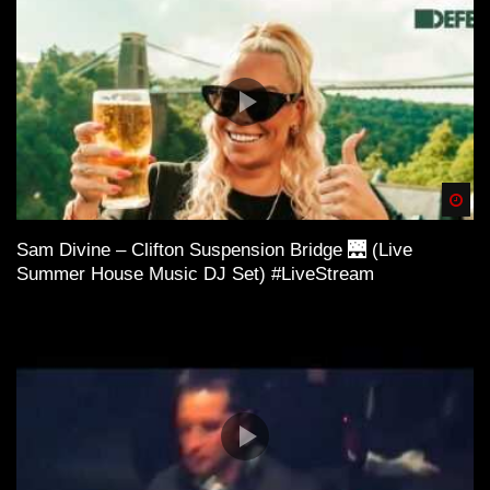
Spä
Sam Divine – Clifton Suspension Bridge 🌉 (Live
Summer House Music DJ Set) #LiveStream