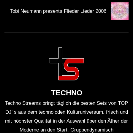
Tobi Neumann presents Flieder Lieder 2006
Der Club öffnet in der Regel gegen 23:00 Uhr, aber
es empfiehlt sich, frühzeitig zu kommen, um einen
guten Platz zu sichern.
Gibt es spezielle Dresscodes für den
Abend?
Ja, der Pacha Club hat einen Dresscode, der
elegante oder stylishe Kleidung empfiehlt, um das
besondere Ambiente des Clubs zu würdigen.
TECHNO
Wie kann ich mich auf die Atmosphäre
Techno Streams bringt täglich die besten Sets von TOP
vorbereiten?
DJ' s aus dem technoioden Kulturuniversum, frisch und
Bereiten Sie sich auf eine aufregende,
energetische
mit höchster Qualität in der Auswahl über den Äther der
Atmosphäre
vor und lassen Sie sich von der Musik
Moderne an den Start. Gruppendynamisch