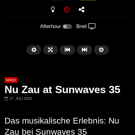
PLAY
Afterhour
Breit
MIXED
Nu Zau at Sunwaves 35
27. JULI 2025
Später
Das musikalische Erlebnis: Nu
Barbara Lago @ Kappa
THEMBA @ CAPRI
FuturFestival 2024
FESTIVAL Switzerla
Zau bei Sunwaves 35