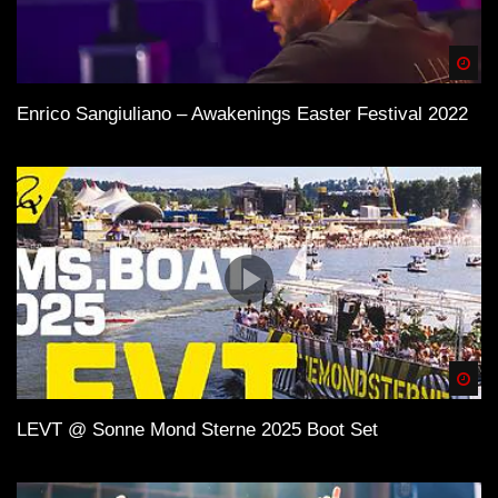
Spä
Enrico Sangiuliano – Awakenings Easter Festival 2022
Spä
LEVT @ Sonne Mond Sterne 2025 Boot Set