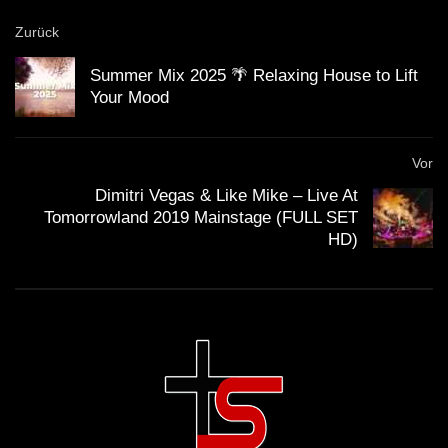
Das Sunwaves Festival wurde erstmals 2008
Zurück
veranstaltet und hat sich seither kontinuierlich
Summer Mix 2025 🌴 Relaxing House to Lift
weiterentwickelt.
Your Mood
Faktisches
Vor
Dimitri Vegas & Like Mike – Live At
Die Sunwaves-Reihe wurde 2008 ins Leben gerufen
Tomorrowland 2019 Mainstage (FULL SET
HD)
und hat sich als eines der führenden Festivals in
Europa etabliert.
Nu Zau begann seine musikalische Karriere in der
rumänischen Clubszene und hat sich rasch einen
Namen gemacht.