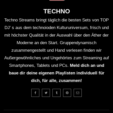
Das Festival findet in Mamaia, Rumänien, statt und
TECHNO
zieht jedes Jahr Tausende von Besuchern an.
Techno Streams bringt täglich die besten Sets von TOP
Sunwaves ist bekannt für seine Fusion aus Musik,
DJ' s aus dem technoioden Kulturuniversum, frisch und
Kunst und Kultur, mit Künstlern aus der ganzen
mit höchster Qualität in der Auswahl über den Äther der
Moderne an den Start. Gruppendynamisch
Welt.
zusammengestellt und Hand verlesen finden wir
Die Veranstaltung hat einen starken Fokus auf
Außergewöhnliches und Ungehörtes zum Streaming auf
Smartphones, Tablets und PCs.
Meld dich an und
Nachhaltigkeit und Umweltbewusstsein.
baue dir deine eigenen Playlisten individuell für
Nu Zau hat mehrere Alben und Singles
dich, für alle, zusammen!
veröffentlicht, die international Anerkennung
gefunden haben.
Die Vielfalt der Musikstile beim Sunwaves Festival