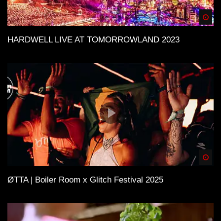
Spä
HARDWELL LIVE AT TOMORROWLAND 2023
Spä
ØTTA | Boiler Room x Glitch Festival 2025