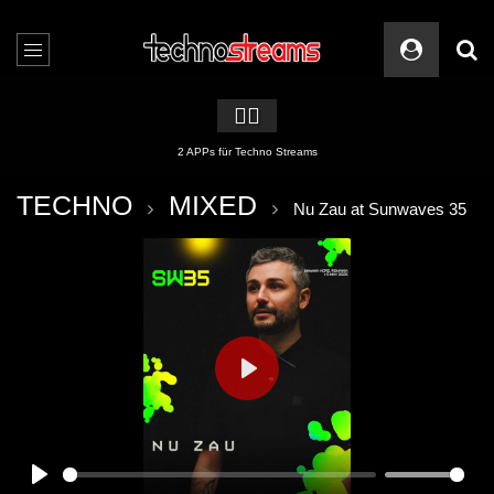
🏳️‍🌈
2 APPs für Techno Streams
TECHNO
MIXED
Nu Zau at Sunwaves 35
PLAY