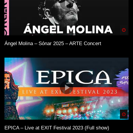
Quellen der Inspiration
Spä
Sunwaves Festival
Ángel Molina – Sónar 2025 – ARTE Concert
Nu Zau
DJ
Drum and Bass
Mamaia
Electronica
Spä
Deep House
EPICA – Live at EXIT Festival 2023 (Full show)