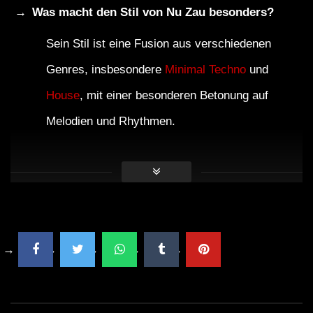
Was macht den Stil von Nu Zau besonders?
Sein Stil ist eine Fusion aus verschiedenen
Genres, insbesondere
Minimal Techno
und
House
, mit einer besonderen Betonung auf
Melodien und Rhythmen.
Könnte ich Nu Zau bei anderen Festivals sehen?
Ja, Nu Zau tritt regelmäßig auf verschiedenen
Festivals weltweit auf, darunter auch
Sziget
Festival
und
Sonus Festival
.
Wie lange gibt es das Sunwaves Festival?