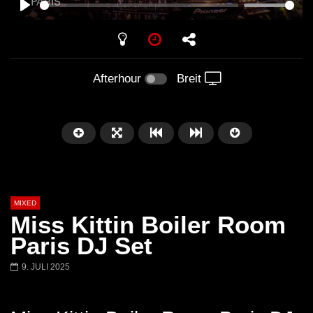
PLAY
Afterhour
Breit
MIXED
Miss Kittin Boiler Room
Paris DJ Set
9. JULI 2025
Später
Barbara Lago @ Kappa
THEMBA @ CAPRI