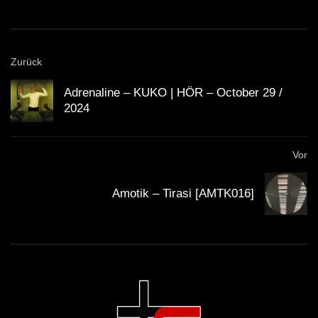
begeisterte Fans aus aller Welt.
Die Musik von Miss Kittin vereint verschiedene
Zurück
Genres wie Techno, House und Electro und schafft
Adrenaline – KUKO | HÖR – October 29 /
so eine einzigartige Atmosphäre.
2024
Das Publikum beim Boiler Room Event in Paris war
Vor
bunt gemischt und sorgte für eine ausgelassene
Stimmung und eine unvergessliche Nacht.
Amotik – Tirasi [AMTK016]
Miss Kittin begeistert nicht nur mit ihrer Musik,
sondern auch mit ihrer unverwechselbaren
Persönlichkeit und ihrer Leidenschaft für
elektronische Klänge.