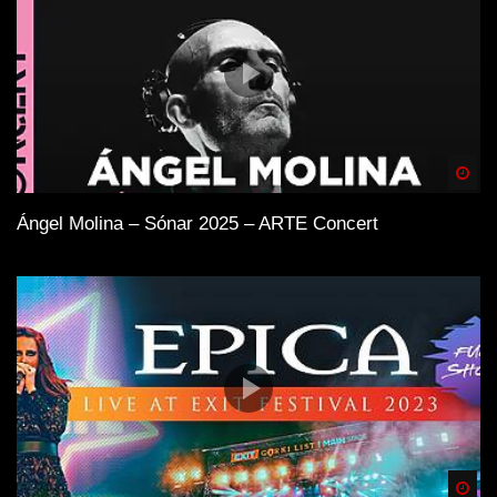
Spä
Ángel Molina – Sónar 2025 – ARTE Concert
Spä