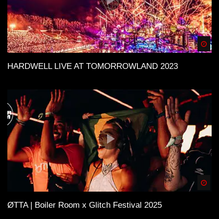
Spä
HARDWELL LIVE AT TOMORROWLAND 2023
Spä
ØTTA | Boiler Room x Glitch Festival 2025