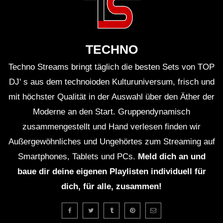
Das DJ Set von Miss Kittin war nicht nur ein
musikalisches Erlebnis, sondern auch eine Reise
TECHNO
durch die
Geschichte der elektronischen Musik
.
Techno Streams bringt täglich die besten Sets von TOP
Die Location des Boiler Room Paris bot die
DJ' s aus dem technoioden Kulturuniversum, frisch und
perfekte Kulisse für einen unvergesslichen Abend
mit höchster Qualität in der Auswahl über den Äther der
Moderne an den Start. Gruppendynamisch
voller elektronischer Beats und euphorischer
zusammengestellt und Hand verlesen finden wir
Stimmung.
Außergewöhnliches und Ungehörtes zum Streaming auf
Smartphones, Tablets und PCs.
Meld dich an und
Kritische Analyse
baue dir deine eigenen Playlisten individuell für
dich, für alle, zusammen!
Obwohl das DJ Set von Miss Kittin in Paris zweifellos
ein musikalisches Highlight war, bleibt die Frage nach
der Nachhaltigkeit solcher Events. In einer Zeit, in der