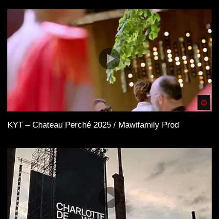
Spä
KYT – Chateau Perché 2025 / Mawifamily Prod