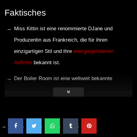
Faktisches
Miss Kittin ist eine renommierte DJane und
Produzentin aus Frankreich, die für ihren
einzigartigen Stil und ihre
energiegeladenen
Auftritte
bekannt ist.
Der Boiler Room ist eine weltweit bekannte
Plattform für elektronische Musik, die DJs und
Künstlern eine einzigartige Bühne bietet.
Das DJ Set von Miss Kittin in Paris war ein
Highlight in der elektronischen Musikszene und