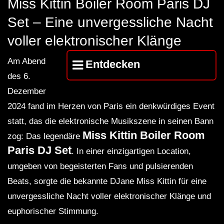
Miss Kittin Boiler Room Paris DJ
FuturFestival 2024
FESTIVAL Switzerla
LUCA DEA [Modernit
Set – Eine unvergessliche Nacht
voller elektronischer Klänge
Am Abend
Entdecken
des 6.
Dezember
2024 fand im Herzen von Paris ein denkwürdiges Event
statt, das die elektronische Musikszene in seinen Bann
Miss Kittin Boiler Room
zog: Das legendäre
Paris DJ Set
. In einer einzigartigen Location,
umgeben von begeisterten Fans und pulsierenden
Beats, sorgte die bekannte DJane Miss Kittin für eine
unvergessliche Nacht voller elektronischer Klänge und
euphorischer Stimmung.