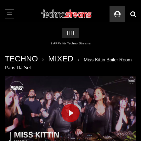
🏳️‍🌈
2 APPs für Techno Streams
TECHNO
MIXED
Miss Kittin Boiler Room
Paris DJ Set
PLAY