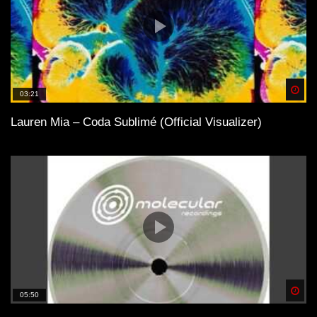
Spä
03:21
Lauren Mia – Coda Sublimé (Official Visualizer)
Spä
05:50