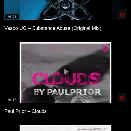
Spä
06:53
Vasco UG – Substance Abuse (Original Mix)
Spä
06:27
Paul Prior – Clouds