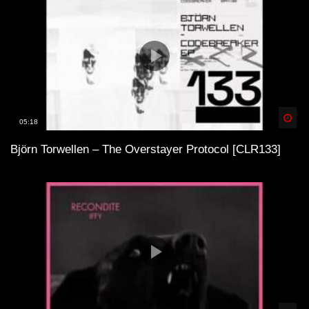
Spä
05:18
Björn Torwellen – The Overstayer Protocol [CLR133]