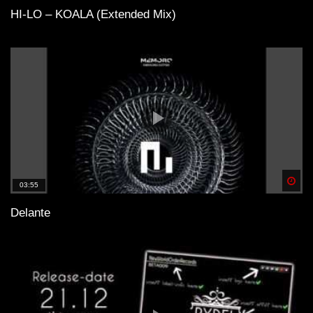
HI-LO – KOALA (Extended Mix)
Spä
03:55
Delante