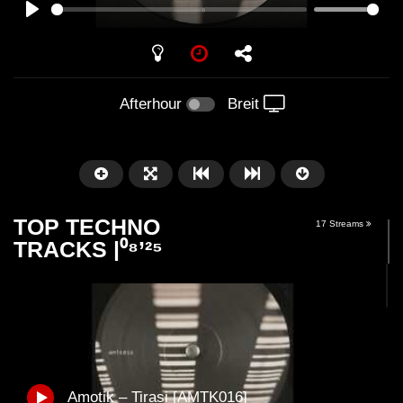
PLAY
Afterhour
Breit
TOP TECHNO
17 Streams
TRACKS |⁰⁸’²⁵
Später
06:24
06:31
Jonathan Kaspar – Yah
OPERA (Street Para
Amotik – Tirasi [AMTK016]