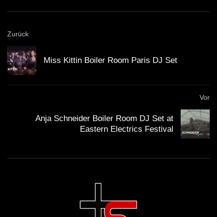
Zurück
Beico – Unreal Times [Spannung
Records]
Miss Kittin Boiler Room Paris DJ Set
Sopranos
Vor
Anja Schneider Boiler Room DJ Set at
Eastern Electrics Festival
Vasco UG – Substance Abuse (Original
Mix)
Paul Prior – Clouds