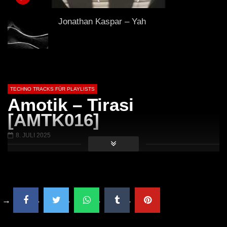
(Club Mix)
Jonathan Kaspar – Yah
OPERA (Street Parade Anthem) (Club
Mix)
TECHNO TRACKS FÜR PLAYLISTS
Amotik – Tirasi
[AMTK016]
HI-LO – KOALA (Extended Mix)
8. JULI 2025
Delante
Rydel – Insert Title Here (Original Mix)