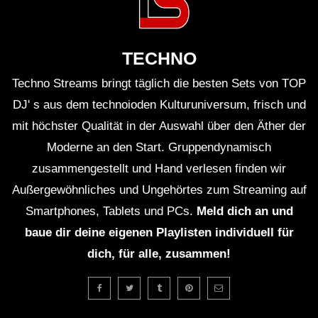
Björn Torwellen – The Overstayer
Protocol [CLR133]
TECHNO
Techno Streams bringt täglich die besten Sets von TOP
Steady – Original Mix (Recondite)
DJ' s aus dem technoioden Kulturuniversum, frisch und
mit höchster Qualität in der Auswahl über den Äther der
Moderne an den Start. Gruppendynamisch
zusammengestellt und Hand verlesen finden wir
Operator – Full Moon Rebirth
Außergewöhnliches und Ungehörtes zum Streaming auf
[TRUNCATED46]
Smartphones, Tablets und PCs.
Meld dich an und
baue dir deine eigenen Playlisten individuell für
Lauren Mia – Coda Sublimé (Official
dich, für alle, zusammen!
Visualizer)
Balance