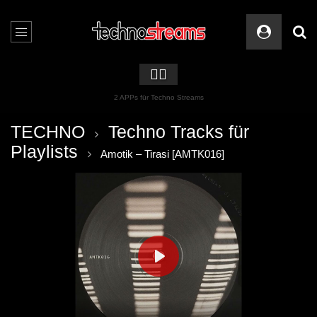
🏳️‍🌈
2 APPs für Techno Streams
TECHNO
Techno Tracks für
Playlists
Amotik – Tirasi [AMTK016]
PLAY