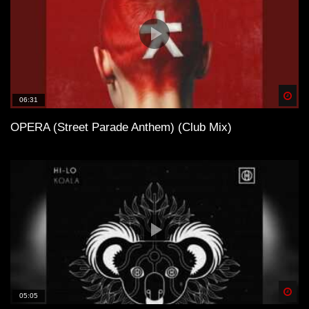
Spä
06:31
OPERA (Street Parade Anthem) (Club Mix)
Spä
05:05