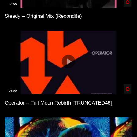
Spä
03:55
Steady – Original Mix (Recondite)
Spä
06:09
Operator – Full Moon Rebirth [TRUNCATED46]