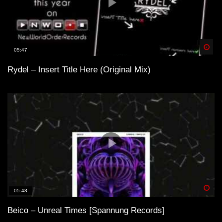
Spä
05:47
Rydel – Insert Title Here (Original Mix)
Spä
05:48
Beico – Unreal Times [Spannung Records]