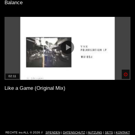
Balance
Spä
02:11
Like a Game (Original Mix)
RECHTE ins ALL © 2026 //
SPENDEN
|
DATENSCHUTZ
|
NUTZUNG
|
SETS
|
KONTAKT