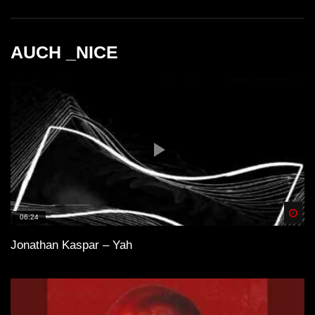
AUCH _NICE
Like a Game (Original Mix)
Simina Grigoriu – Arkana
Spä
06:24
Jonathan Kaspar – Yah