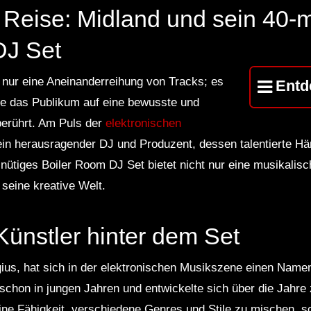
Reise: Midland und sein 40-m
DJ Set
s nur eine Aneinanderreihung von Tracks; es
Entd
die das Publikum auf eine bewusste und
erührt. Am Puls der
elektronischen
ein herausragender DJ und Produzent, dessen talentierte H
ütiges Boiler Room DJ Set bietet nicht nur eine musikalis
 seine kreative Welt.
Künstler hinter dem Set
gius, hat sich in der elektronischen Musikszene einen Nam
schon in jungen Jahren und entwickelte sich über die Jahr
ine Fähigkeit, verschiedene Genres und Stile zu mischen, sc