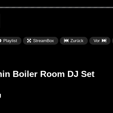
Playlist
StreamBox
Zurück
Vor
min Boiler Room DJ Set
Später
Später
J
PRICES
Festival BPM 2025 – Live
De
rland 2023 by
Completa
Ma
nity stage]
/ 