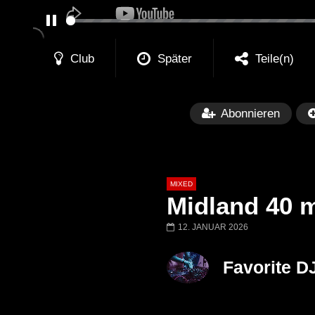
PAUSE
Club
Später
Teile(n)
Abonnieren
MIXED
Midland 40 
12. JANUAR 2026
Später
Favorite D
Barbara Lago @ Kappa
THEMBA @ CA
FuturFestival 2024
FESTIVAL Switze
LUCA DEA [Moder