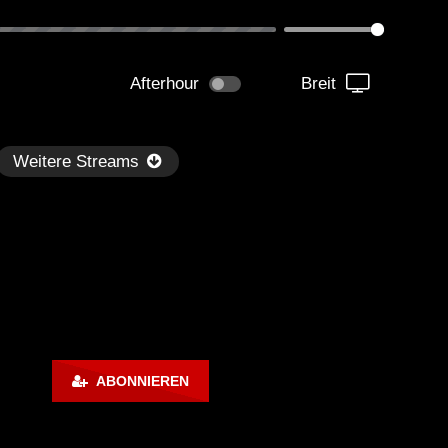
Afterhour
Breit
Weitere Streams
Später
ABONNIEREN
kmantel Ten – Helena Hauff &
Ángel Molina – Sónar 202
rcel Dettmann | Radar – Aug 2
ARTE Concert
2024