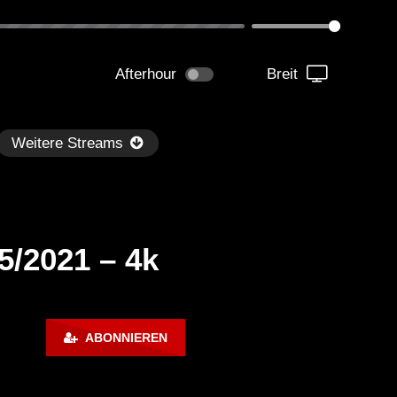
Afterhour
Breit
Weitere Streams
/2021 – 4k
Später
ABONNIEREN
kmantel Ten – Helena Hauff &
Ángel Molina – Sónar 202
rcel Dettmann | Radar – Aug 2
ARTE Concert
2024