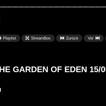
Playlist
StreamBox
Zurück
Vor
HE GARDEN OF EDEN 15/05
Später
Später
J
PRICES
Festival BPM 2025 – Live
De
rland 2023 by
Completa
Ma
nity stage]
/ 