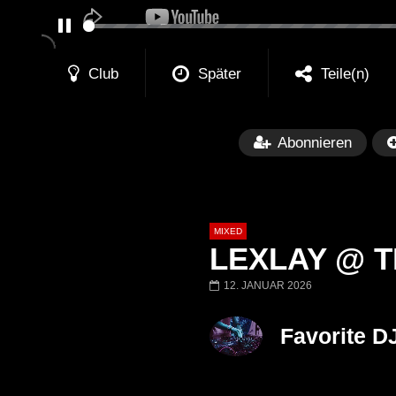
PAUSE
Club
Später
Teile(n)
Abonnieren
MIXED
LEXLAY @ T
12. JANUAR 2026
Später
Favorite D
Barbara Lago @ Kappa
THEMBA @ CA
FuturFestival 2024
FESTIVAL Switze
LUCA DEA [Moder