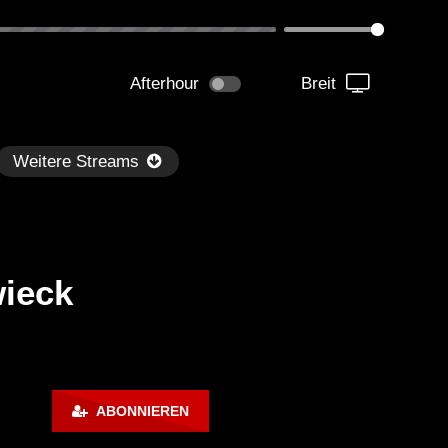
Afterhour
Breit
Weitere Streams
wieck
Später
0:49:49
01:16:56
hni LIVE! – Radio Sunshine
Crotekk@Alarmstufe Red
ABONNIEREN
ve Open Air Oschatz |
.06.2015