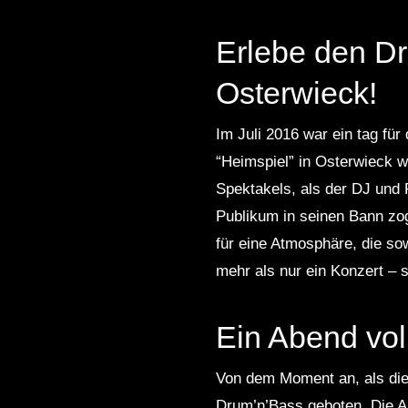
!◇ [HARDTEKK]
Erlebe den Dr
Osterwieck!
Im Juli 2016 war ein tag fü
“Heimspiel” in Osterwieck w
Spektakels, als der DJ und
Publikum in seinen Bann zo
für eine Atmosphäre, die s
mehr als nur ein Konzert – s
Ein Abend vol
Von dem Moment an, als die 
Drum’n’Bass geboten. Die A