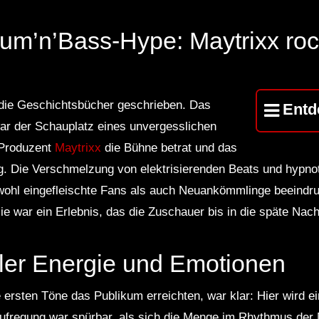
um’n’Bass-Hype: Maytrixx roc
r die Geschichtsbücher geschrieben. Das
Entd
ar der Schauplatz eines unvergesslichen
 Produzent
Maytrixx
die Bühne betrat und das
g. Die Verschmelzung von elektrisierenden Beats und hypnot
owohl eingefleischte Fans als auch Neuankömmlinge beeindru
ie war ein Erlebnis, das die Zuschauer bis in die späte Nach
ler Energie und Emotionen
ersten Töne das Publikum erreichten, war klar: Hier wird e
ufregung war spürbar, als sich die Menge im Rhythmus der