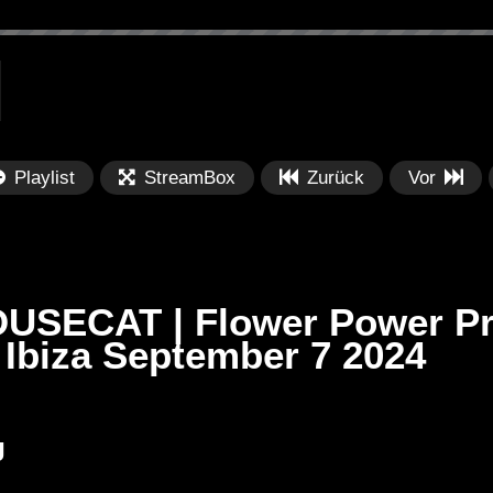
Playlist
StreamBox
Zurück
Vor
USECAT | Flower Power Pre
Ibiza September 7 2024
Später
Später
00:59:40
0
R (TRIBAL
Sam Divine – Live Set Miami
Ba
J
 JACKIES
Music Week (djmag Pool Party
Ho
22/03/2017)