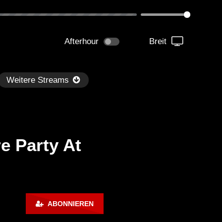
Afterhour
Breit
Weitere Streams
 Party At
Später
0:32:39
01:13:30
d Boy Bill – Hot Mix #17 –
Back to Mine – Danny Ten
ABONNIEREN
use Mix