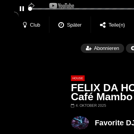
PAUSE
Club
Später
Teile(n)
Abonnieren
HOUSE
FELIX DA HO
Café Mambo 
4. OKTOBER 2025
Später
00:20:23
Honey Dijon- Escenario Villa
DENNIS FERRE
Favorite D
Maravilla @ Tecate Pal Norte
HOUSE SET) @
2023 Monterrey NL 3 31 23