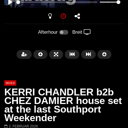
PLAY
Afterhour
Breit
MIXED
KERRI CHANDLER b2b
CHEZ DAMIER house set
at the last Southport
Später
Weekender
Barbara Lago @ Kappa
THEMBA @ CAPRI
2. FEBRUAR 2026