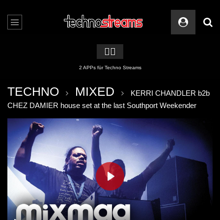
🏳️‍🌈
2 APPs für Techno Streams
TECHNO
MIXED
KERRI CHANDLER b2b
CHEZ DAMIER house set at the last Southport Weekender
PLAY