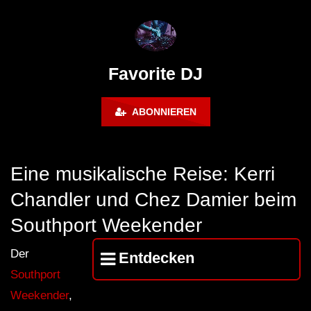
FuturFestival 2024
FESTIVAL Switzerla
LUCA DEA [Modernit
Favorite DJ
ABONNIEREN
Eine musikalische Reise: Kerri
Chandler und Chez Damier beim
Southport Weekender
Der
Entdecken
Southport
Weekender
,