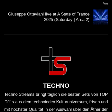
Vor
Teilnehmern aus verschiedenen Ländern an.
Giuseppe Ottaviani live at A State of Trance
2025 (Saturday | Area 2)
House-Musik hat ihre Wurzeln in den 1980er
Jahren, inspiriert von Disco und Funk.
Die Zusammenarbeit zwischen Kerri und Chez ist
nicht nur musikalisch, sondern auch
freundschaftlich tief verwurzelt.
Beide Künstler sind dafür bekannt, ihre Sets mit
improvisierten Elementen zu bereichern.
TECHNO
Techno Streams bringt täglich die besten Sets von TOP
Der Southport Weekender ist bekannt für seine
DJ' s aus dem technoioden Kulturuniversum, frisch und
familienfreundliche Atmosphäre trotz der
mit höchster Qualität in der Auswahl über den Äther der