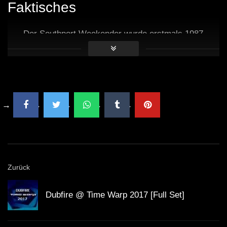
Faktisches
Der Southport Weekender wurde erstmals 1987
veranstaltet und hat seitdem an Popularität
gewonnen.
Kerri Chandler veröffentlichte 1991 sein erstes
Album, das seinen Status als House-Pionier
festigte.
Chez Damier, bekannt für seine legendären
Zurück
Plattenlabels, hat über 30 Jahre Erfahrung in der
Dubfire @ Time Warp 2017 [Full Set]
Musikindustrie.
Die Veranstaltung zieht jährlich Tausende von