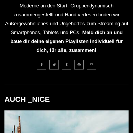
Tanzveranstaltungen.
Moderne an den Start. Gruppendynamisch
zusammengestellt und Hand verlesen finden wir
Kritische Analyse
Außergewöhnliches und Ungehörtes zum Streaming auf
Smartphones, Tablets und PCs.
Meld dich an und
Das Set von Kerri Chandler und Chez Damier beim
baue dir deine eigenen Playlisten individuell für
Southport Weekender war zweifellos ein grandioses
dich, für alle, zusammen!
Ereignis. Dennoch gibt es einige kritische Aspekte zu
betrachten. Die Verschmelzung von altbewährtem und
neuem Klang kann manchmal auch zu einer
Fragmentierung der musikalischen Kohärenz führen.
Einige Besucher waren vielleicht enttäuscht über die
AUCH _NICE
Variabilität des Tempos und der Stile, die während des
Sets präsentiert wurden, und sehnten sich nach einer
klareren Linie in der musikalischen Erzählung.
Ein weiterer Punkt der Diskussion ist die Frage des